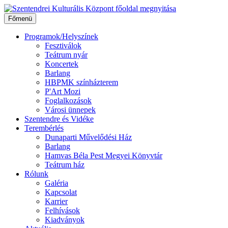
Ugrás
a
Főmenü
tartalomhoz
Programok/Helyszínek
Fesztiválok
Teátrum nyár
Koncertek
Barlang
HBPMK színházterem
P'Art Mozi
Foglalkozások
Városi ünnepek
Szentendre és Vidéke
Terembérlés
Dunaparti Művelődési Ház
Barlang
Hamvas Béla Pest Megyei Könyvtár
Teátrum ház
Rólunk
Galéria
Kapcsolat
Karrier
Felhívások
Kiadványok