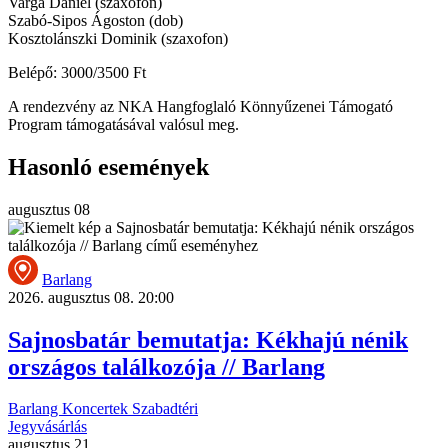
Varga Dániel (szaxofon)
Szabó-Sipos Ágoston (dob)
Kosztolánszki Dominik (szaxofon)
Belépő: 3000/3500 Ft
A rendezvény az NKA Hangfoglaló Könnyűzenei Támogató
Program támogatásával valósul meg.
Hasonló események
augusztus
08
Barlang
2026. augusztus 08. 20:00
Sajnosbatár bemutatja: Kékhajú nénik
országos találkozója // Barlang
Barlang
Koncertek
Szabadtéri
Jegyvásárlás
augusztus
21