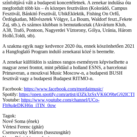
színfoltjává vált a budapesti koncertéletnek. A zenekar indulása óta
megfordult több kis – és közepes fesztiválon (Kolorádó, Campus
Fesztivál, Bánkitó Fesztivál, UbikEklektik, Fishing On Orfű,
Ördögkatlan, Művészetek Völgye, La Boum, Waldorf feszt.,Fekete
Zaj, stb.), és számos klubban is bemutatkoztak (Akvárium Klub,
A38, Trafó, Pontoon, Nagyerdei Víztorony, Gólya, Uránia, Három
Holló,Toldi, stb).
A szakma egyik nagy kedvence 2020 óta, ennek köszönhetően 2021
a Hangfoglaló Program induló zenekarai közé is beemelte.
A zenekar külföldön is számos rangos eseményen képviselhette a
magyar zenei frontot, mint például a holland ESNS, a barcelonai
Primaveran, a moszkvai Music Moscow-n, a budapesti BUSH
fesztivál vagy a budapesti Budapest RITMO-n.
Facebook:
https://www.facebook.com/mordaimusic/
Spotify:
https://open.spotify.com/artist/43Zk3zSxVK6O9brG92ICTI
Youtube:
https://www.youtube.com/channel/UCo-
Fh9u4eDKH6n_iTIN_0ow
Tagok:
Nové Soma (ének)
Vértesi Ferenc (gitár)
Csernovszky Márton (basszusgitár)