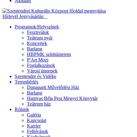
Aktuális
Hírlevél
Jegyvásárlás
Programok/Helyszínek
Fesztiválok
Teátrum nyár
Koncertek
Barlang
HBPMK színházterem
P'Art Mozi
Foglalkozások
Városi ünnepek
Szentendre és Vidéke
Terembérlés
Dunaparti Művelődési Ház
Barlang
Hamvas Béla Pest Megyei Könyvtár
Teátrum ház
Rólunk
Galéria
Kapcsolat
Karrier
Felhívások
Kiadványok