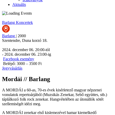
Aktuális
Barlang
Koncertek
Barlang
|
2000
Szentendre
,
Duna korzó 18.
2024. december 06. 20:00
-tól
-
2024. december 06. 23:00
-ig
Facebook esemény
Belépő: 3000 – 3500 Ft
Jegyvásárlás
Mordái // Barlang
A MORDÁI a 60-as, 70-es évek kisérletező magyar népzenei
vonulatok repertoárjából (Muzsikás Zenekar, Sebő együttes, stb.)
táplálkozó folk rock zenekar. Hangvételében az útonállók sötét
szellemiségét idézi meg.
A MORDÁI zenekar első kislemezével hamar kiemelkedő