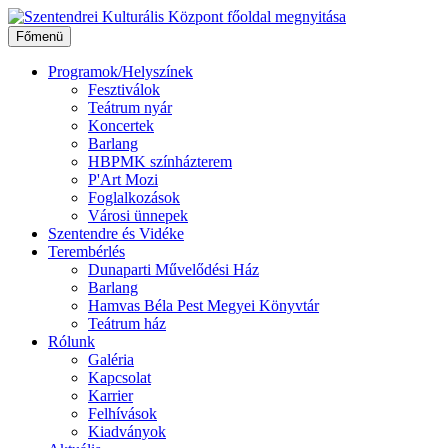
Ugrás
a
Főmenü
tartalomhoz
Programok/Helyszínek
Fesztiválok
Teátrum nyár
Koncertek
Barlang
HBPMK színházterem
P'Art Mozi
Foglalkozások
Városi ünnepek
Szentendre és Vidéke
Terembérlés
Dunaparti Művelődési Ház
Barlang
Hamvas Béla Pest Megyei Könyvtár
Teátrum ház
Rólunk
Galéria
Kapcsolat
Karrier
Felhívások
Kiadványok