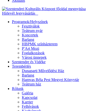
Aktuális
Hírlevél
Jegyvásárlás
Programok/Helyszínek
Fesztiválok
Teátrum nyár
Koncertek
Barlang
HBPMK színházterem
P'Art Mozi
Foglalkozások
Városi ünnepek
Szentendre és Vidéke
Terembérlés
Dunaparti Művelődési Ház
Barlang
Hamvas Béla Pest Megyei Könyvtár
Teátrum ház
Rólunk
Galéria
Kapcsolat
Karrier
Felhívások
Kiadványok