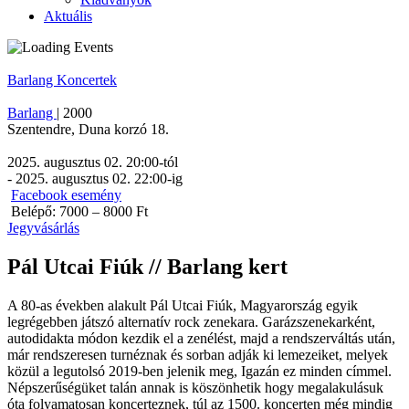
Aktuális
Barlang
Koncertek
Barlang
|
2000
Szentendre
,
Duna korzó 18.
2025. augusztus 02. 20:00
-tól
-
2025. augusztus 02. 22:00
-ig
Facebook esemény
Belépő: 7000 – 8000 Ft
Jegyvásárlás
Pál Utcai Fiúk // Barlang kert
A 80-as években alakult Pál Utcai Fiúk, Magyarország egyik
legrégebben játszó alternatív rock zenekara. Garázszenekarként,
autodidakta módon kezdik el a zenélést, majd a rendszerváltás után,
már rendszeresen turnéznak és sorban adják ki lemezeiket, melyek
közül a legutolsó 2019-ben jelenik meg, Igazán ez minden címmel.
Népszerűségüket talán annak is köszönhetik hogy megalakulásuk
óta folyamatosan koncerteznek, túl az 1500. koncerten még mindig