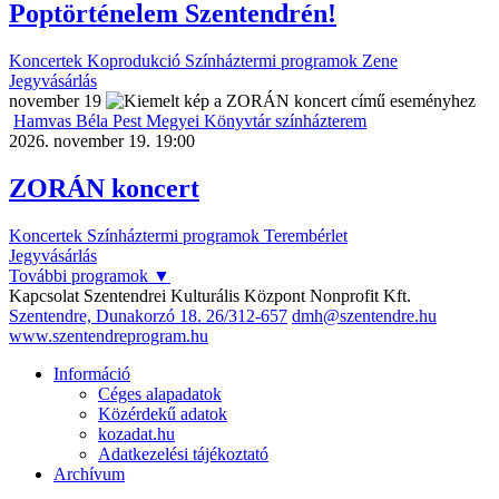
Poptörténelem Szentendrén!
Koncertek
Koprodukció
Színháztermi programok
Zene
Jegyvásárlás
november
19
Hamvas Béla Pest Megyei Könyvtár színházterem
2026. november 19. 19:00
ZORÁN koncert
Koncertek
Színháztermi programok
Terembérlet
Jegyvásárlás
További programok
▼
Kapcsolat
Szentendrei Kulturális Központ Nonprofit Kft.
Szentendre, Dunakorzó 18.
26/312-657
dmh@szentendre.hu
www.szentendreprogram.hu
Információ
Céges alapadatok
Közérdekű adatok
kozadat.hu
Adatkezelési tájékoztató
Archívum