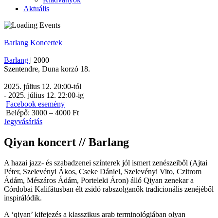
Aktuális
Barlang
Koncertek
Barlang
|
2000
Szentendre
,
Duna korzó 18.
2025. július 12. 20:00
-tól
-
2025. július 12. 22:00
-ig
Facebook esemény
Belépő: 3000 – 4000 Ft
Jegyvásárlás
Qiyan koncert // Barlang
A hazai jazz- és szabadzenei színterek jól ismert zenészeiből (Ajtai
Péter, Szelevényi Ákos, Cseke Dániel, Szelevényi Vito, Czitrom
Ádám, Mészáros Ádám, Porteleki Áron) álló Qiyan zenekar a
Córdobai Kalifátusban élt zsidó rabszolganők tradicionális zenéjéből
inspirálódik.
A ‘qiyan’ kifejezés a klasszikus arab terminológiában olyan