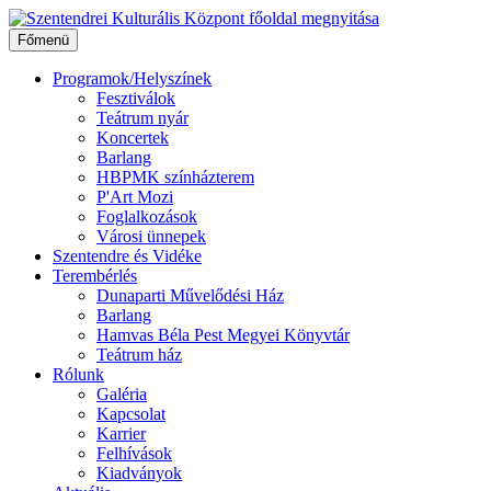
Ugrás
a
Főmenü
tartalomhoz
Programok/Helyszínek
Fesztiválok
Teátrum nyár
Koncertek
Barlang
HBPMK színházterem
P'Art Mozi
Foglalkozások
Városi ünnepek
Szentendre és Vidéke
Terembérlés
Dunaparti Művelődési Ház
Barlang
Hamvas Béla Pest Megyei Könyvtár
Teátrum ház
Rólunk
Galéria
Kapcsolat
Karrier
Felhívások
Kiadványok