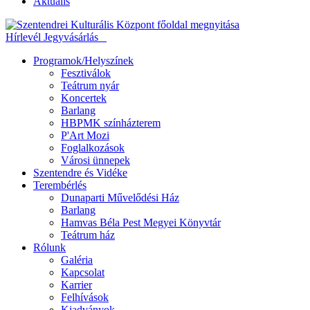
Aktuális
Hírlevél
Jegyvásárlás
Programok/Helyszínek
Fesztiválok
Teátrum nyár
Koncertek
Barlang
HBPMK színházterem
P'Art Mozi
Foglalkozások
Városi ünnepek
Szentendre és Vidéke
Terembérlés
Dunaparti Művelődési Ház
Barlang
Hamvas Béla Pest Megyei Könyvtár
Teátrum ház
Rólunk
Galéria
Kapcsolat
Karrier
Felhívások
Kiadványok