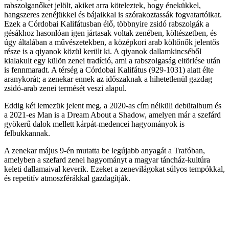
rabszolganőket jelölt, akiket arra köteleztek, hogy énekükkel,
hangszeres zenéjükkel és bájaikkal is szórakoztassák fogvatartóikat.
Ezek a Córdobai Kalifátusban élő, többnyire zsidó rabszolgák a
gésákhoz hasonlóan igen jártasak voltak zenében, költészetben, és
úgy általában a művészetekben, a középkori arab költőnők jelentős
része is a qiyanok közül került ki. A qiyanok dallamkincséből
kialakult egy külön zenei tradíció, ami a rabszolgaság eltörlése után
is fennmaradt. A térség a Córdobai Kalifátus (929-1031) alatt élte
aranykorát; a zenekar ennek az időszaknak a hihetetlenül gazdag
zsidó-arab zenei termését veszi alapul.
Eddig két lemezük jelent meg, a 2020-as cím nélküli debütalbum és
a 2021-es Man is a Dream About a Shadow, amelyen már a szefárd
gyökerű dalok mellett kárpát-medencei hagyományok is
felbukkannak.
A zenekar május 9-én mutatta be legújabb anyagát a Trafóban,
amelyben a szefard zenei hagyományt a magyar táncház-kultúra
keleti dallamaival keverik. Ezeket a zenevilágokat súlyos tempókkal,
és repetitív atmoszférákkal gazdagítják.