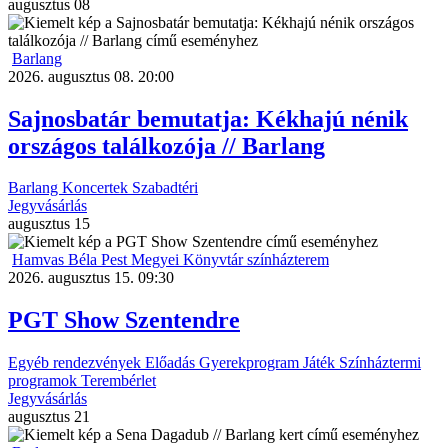
augusztus
08
Barlang
2026. augusztus 08. 20:00
Sajnosbatár bemutatja: Kékhajú nénik
országos találkozója // Barlang
Barlang
Koncertek
Szabadtéri
Jegyvásárlás
augusztus
15
Hamvas Béla Pest Megyei Könyvtár színházterem
2026. augusztus 15. 09:30
PGT Show Szentendre
Egyéb rendezvények
Előadás
Gyerekprogram
Játék
Színháztermi
programok
Terembérlet
Jegyvásárlás
augusztus
21