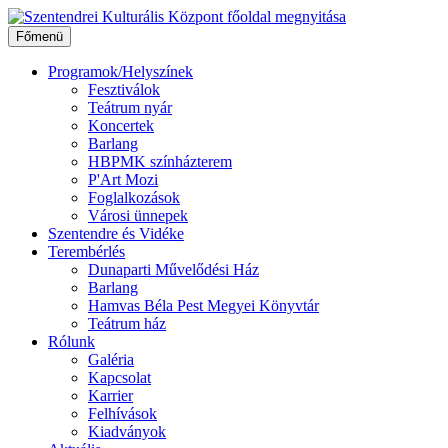
Ugrás
a
Főmenü
tartalomhoz
Programok/Helyszínek
Fesztiválok
Teátrum nyár
Koncertek
Barlang
HBPMK színházterem
P'Art Mozi
Foglalkozások
Városi ünnepek
Szentendre és Vidéke
Terembérlés
Dunaparti Művelődési Ház
Barlang
Hamvas Béla Pest Megyei Könyvtár
Teátrum ház
Rólunk
Galéria
Kapcsolat
Karrier
Felhívások
Kiadványok