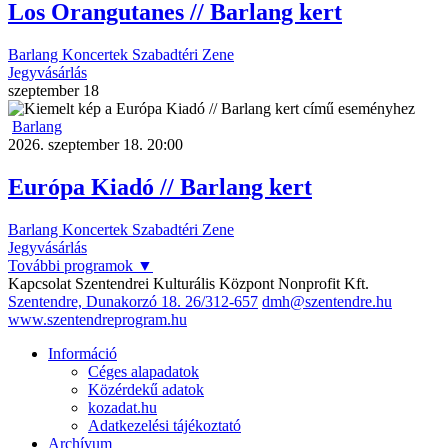
Los Orangutanes // Barlang kert
Barlang
Koncertek
Szabadtéri
Zene
Jegyvásárlás
szeptember
18
Barlang
2026. szeptember 18. 20:00
Európa Kiadó // Barlang kert
Barlang
Koncertek
Szabadtéri
Zene
Jegyvásárlás
További programok
▼
Kapcsolat
Szentendrei Kulturális Központ Nonprofit Kft.
Szentendre, Dunakorzó 18.
26/312-657
dmh@szentendre.hu
www.szentendreprogram.hu
Információ
Céges alapadatok
Közérdekű adatok
kozadat.hu
Adatkezelési tájékoztató
Archívum