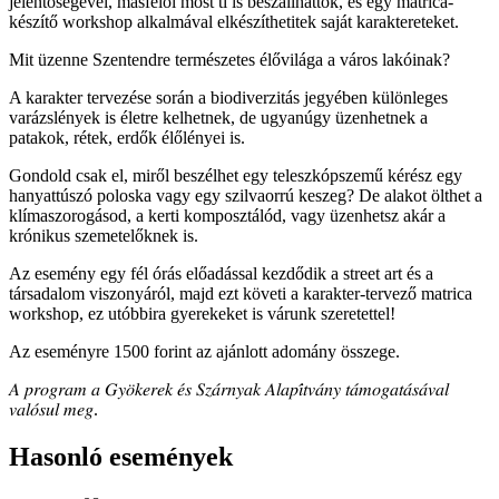
jelentőségével, másfelől most ti is beszállhattok, és egy matrica-
készítő workshop alkalmával elkészíthetitek saját karaktereteket.
Mit üzenne Szentendre természetes élővilága a város lakóinak?
A karakter tervezése során a biodiverzitás jegyében különleges
varázslények is életre kelhetnek, de ugyanúgy üzenhetnek a
patakok, rétek, erdők élőlényei is.
Gondold csak el, miről beszélhet egy teleszkópszemű kérész egy
hanyattúszó poloska vagy egy szilvaorrú keszeg? De alakot ölthet a
klímaszorogásod, a kerti komposztálód, vagy üzenhetsz akár a
krónikus szemetelőknek is.
Az esemény egy fél órás előadással kezdődik a street art és a
társadalom viszonyáról, majd ezt követi a karakter-tervező matrica
workshop, ez utóbbira gyerekeket is várunk szeretettel!
Az eseményre 1500 forint az ajánlott adomány összege.
𝐴 𝑝𝑟𝑜𝑔𝑟𝑎𝑚 𝑎 𝐺𝑦𝑜̈𝑘𝑒𝑟𝑒𝑘 𝑒́𝑠 𝑆𝑧𝑎́𝑟𝑛𝑦𝑎𝑘 𝐴𝑙𝑎𝑝𝑖́𝑡𝑣𝑎́𝑛𝑦 𝑡𝑎́𝑚𝑜𝑔𝑎𝑡𝑎́𝑠𝑎́𝑣𝑎𝑙
𝑣𝑎𝑙𝑜́𝑠𝑢𝑙 𝑚𝑒𝑔.
Hasonló események