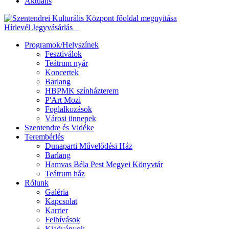
Aktuális
Hírlevél
Jegyvásárlás
Programok/Helyszínek
Fesztiválok
Teátrum nyár
Koncertek
Barlang
HBPMK színházterem
P'Art Mozi
Foglalkozások
Városi ünnepek
Szentendre és Vidéke
Terembérlés
Dunaparti Művelődési Ház
Barlang
Hamvas Béla Pest Megyei Könyvtár
Teátrum ház
Rólunk
Galéria
Kapcsolat
Karrier
Felhívások
Kiadványok