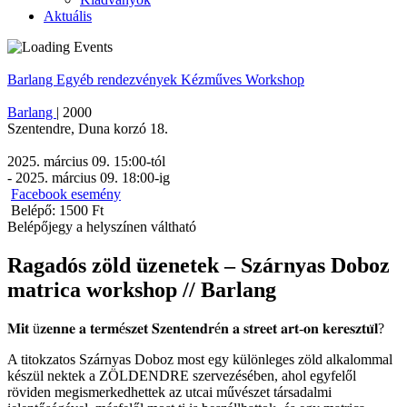
Aktuális
Barlang
Egyéb rendezvények
Kézműves
Workshop
Barlang
|
2000
Szentendre
,
Duna korzó 18.
2025. március 09. 15:00
-tól
-
2025. március 09. 18:00
-ig
Facebook esemény
Belépő: 1500 Ft
Belépőjegy a helyszínen váltható
Ragadós zöld üzenetek – Szárnyas Doboz
matrica workshop // Barlang
𝐌𝐢𝐭 ü𝐳𝐞𝐧𝐧𝐞 𝐚 𝐭𝐞𝐫𝐦é𝐬𝐳𝐞𝐭 𝐒𝐳𝐞𝐧𝐭𝐞𝐧𝐝𝐫é𝐧 𝐚 𝐬𝐭𝐫𝐞𝐞𝐭 𝐚𝐫𝐭-𝐨𝐧 𝐤𝐞𝐫𝐞𝐬𝐳𝐭𝐮̈𝐥?
A titokzatos Szárnyas Doboz most egy különleges zöld alkalommal
készül nektek a ZÖLDENDRE szervezésében, ahol egyfelől
röviden megismerkedhettek az utcai művészet társadalmi