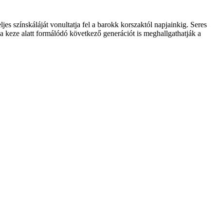
jes színskáláját vonultatja fel a barokk korszaktól napjainkig. Seres
 keze alatt formálódó következő generációt is meghallgathatják a