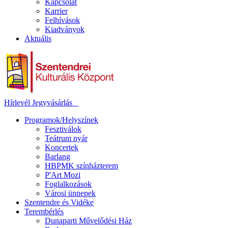
Kapcsolat
Karrier
Felhívások
Kiadványok
Aktuális
Hírlevél
Jegyvásárlás
Programok/Helyszínek
Fesztiválok
Teátrum nyár
Koncertek
Barlang
HBPMK színházterem
P'Art Mozi
Foglalkozások
Városi ünnepek
Szentendre és Vidéke
Terembérlés
Dunaparti Művelődési Ház