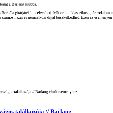
togat a Barlang klubba.
orbála gitárjátékát is élvezheti. Műsoruk a klasszikus gitárirodalom tel
 számos hazai és nemzetközi díjjal büszkélkedhet. Ezen az eseményen a
ágos találkozója // Barlang