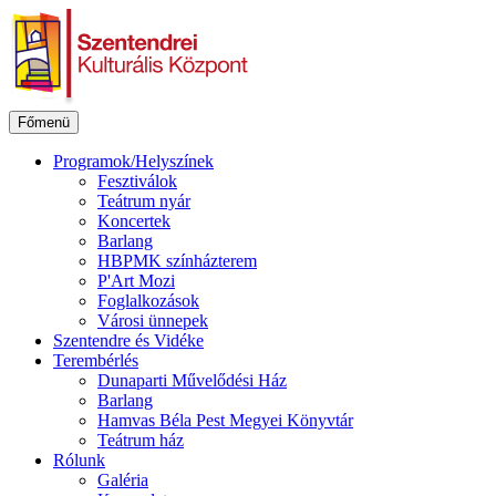
Ugrás
a
tartalomhoz
Főmenü
Programok/Helyszínek
Fesztiválok
Teátrum nyár
Koncertek
Barlang
HBPMK színházterem
P'Art Mozi
Foglalkozások
Városi ünnepek
Szentendre és Vidéke
Terembérlés
Dunaparti Művelődési Ház
Barlang
Hamvas Béla Pest Megyei Könyvtár
Teátrum ház
Rólunk
Galéria