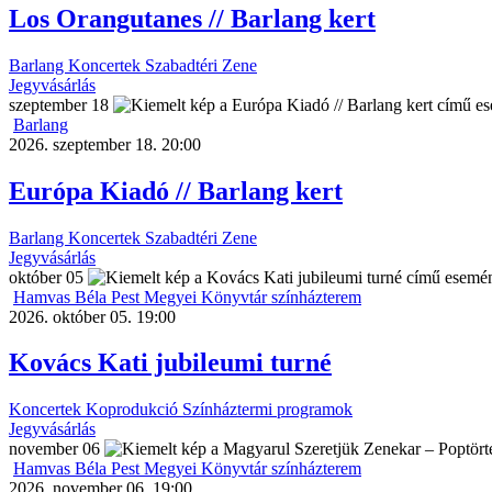
Los Orangutanes // Barlang kert
Barlang
Koncertek
Szabadtéri
Zene
Jegyvásárlás
szeptember
18
Barlang
2026. szeptember 18. 20:00
Európa Kiadó // Barlang kert
Barlang
Koncertek
Szabadtéri
Zene
Jegyvásárlás
október
05
Hamvas Béla Pest Megyei Könyvtár színházterem
2026. október 05. 19:00
Kovács Kati jubileumi turné
Koncertek
Koprodukció
Színháztermi programok
Jegyvásárlás
november
06
Hamvas Béla Pest Megyei Könyvtár színházterem
2026. november 06. 19:00