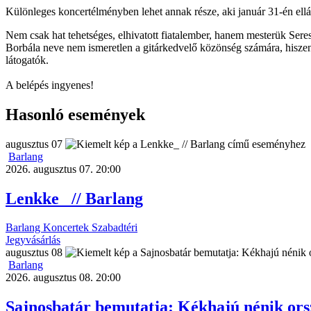
Különleges koncertélményben lehet annak része, aki január 31-én ellá
Nem csak hat tehetséges, elhivatott fiatalember, hanem mesterük Seres B
Borbála neve nem ismeretlen a gitárkedvelő közönség számára, hiszen
látogatók.
A belépés ingyenes!
Hasonló események
augusztus
07
Barlang
2026. augusztus 07. 20:00
Lenkke_ // Barlang
Barlang
Koncertek
Szabadtéri
Jegyvásárlás
augusztus
08
Barlang
2026. augusztus 08. 20:00
Sajnosbatár bemutatja: Kékhajú nénik orsz