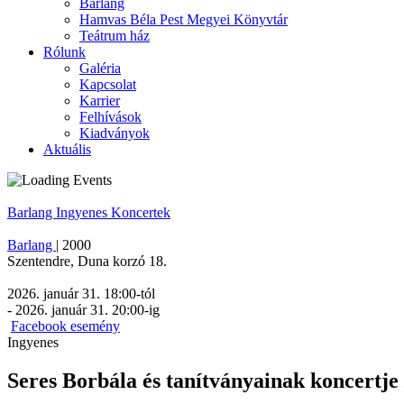
Barlang
Hamvas Béla Pest Megyei Könyvtár
Teátrum ház
Rólunk
Galéria
Kapcsolat
Karrier
Felhívások
Kiadványok
Aktuális
Barlang
Ingyenes
Koncertek
Barlang
|
2000
Szentendre
,
Duna korzó 18.
2026. január 31. 18:00
-tól
-
2026. január 31. 20:00
-ig
Facebook esemény
Ingyenes
Seres Borbála és tanítványainak koncertje 