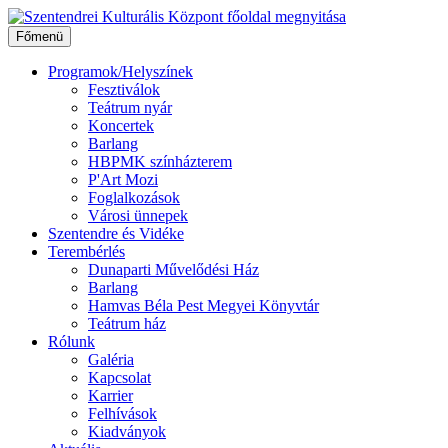
Ugrás
a
Főmenü
tartalomhoz
Programok/Helyszínek
Fesztiválok
Teátrum nyár
Koncertek
Barlang
HBPMK színházterem
P'Art Mozi
Foglalkozások
Városi ünnepek
Szentendre és Vidéke
Terembérlés
Dunaparti Művelődési Ház
Barlang
Hamvas Béla Pest Megyei Könyvtár
Teátrum ház
Rólunk
Galéria
Kapcsolat
Karrier
Felhívások
Kiadványok