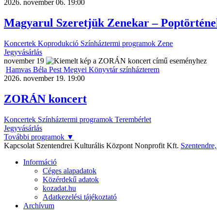
2026. november 06. 19:00
Magyarul Szeretjük Zenekar – Poptörténe
Koncertek
Koprodukció
Színháztermi programok
Zene
Jegyvásárlás
november
19
Hamvas Béla Pest Megyei Könyvtár színházterem
2026. november 19. 19:00
ZORÁN koncert
Koncertek
Színháztermi programok
Terembérlet
Jegyvásárlás
További programok
▼
Kapcsolat
Szentendrei Kulturális Központ Nonprofit Kft.
Szentendre
Információ
Céges alapadatok
Közérdekű adatok
kozadat.hu
Adatkezelési tájékoztató
Archívum