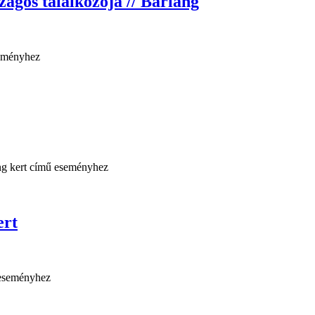
ágos találkozója // Barlang
ert