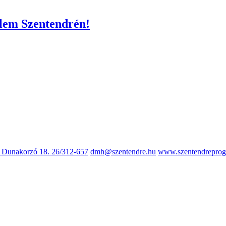
lem Szentendrén!
, Dunakorzó 18.
26/312-657
dmh@szentendre.hu
www.szentendreprog