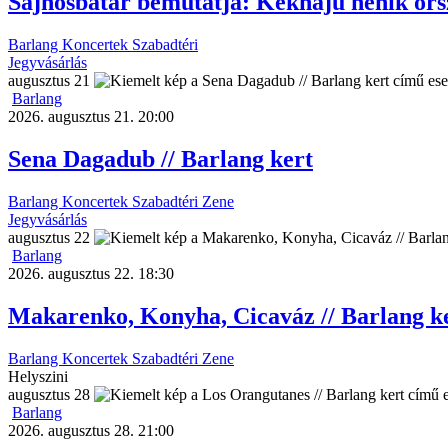
Sajnosbatár bemutatja: Kékhajú nénik orsz
Barlang
Koncertek
Szabadtéri
Jegyvásárlás
augusztus
21
Barlang
2026. augusztus 21. 20:00
Sena Dagadub // Barlang kert
Barlang
Koncertek
Szabadtéri
Zene
Jegyvásárlás
augusztus
22
Barlang
2026. augusztus 22. 18:30
Makarenko, Konyha, Cicaváz // Barlang k
Barlang
Koncertek
Szabadtéri
Zene
Helyszini
augusztus
28
Barlang
2026. augusztus 28. 21:00