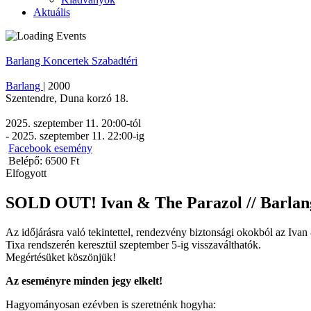
Aktuális
Barlang
Koncertek
Szabadtéri
Barlang
|
2000
Szentendre
,
Duna korzó 18.
2025. szeptember 11. 20:00
-tól
-
2025. szeptember 11. 22:00
-ig
Facebook esemény
Belépő: 6500 Ft
Elfogyott
SOLD OUT! Ivan & The Parazol // Barlan
Az időjárásra való tekintettel, rendezvény biztonsági okokból az
Ivan
Tixa rendszerén keresztül szeptember 5-ig visszaválthatók.
Megértésüket köszönjük!
Az eseményre minden jegy elkelt!
Hagyományosan ezévben is szeretnénk hogyha: