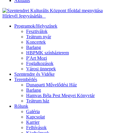
Aktuális
Hírlevél
Jegyvásárlás
Programok/Helyszínek
Fesztiválok
Teátrum nyár
Koncertek
Barlang
HBPMK színházterem
P'Art Mozi
Foglalkozások
Városi ünnepek
Szentendre és Vidéke
Terembérlés
Dunaparti Művelődési Ház
Barlang
Hamvas Béla Pest Megyei Könyvtár
Teátrum ház
Rólunk
Galéria
Kapcsolat
Karrier
Felhívások
Kiadványok