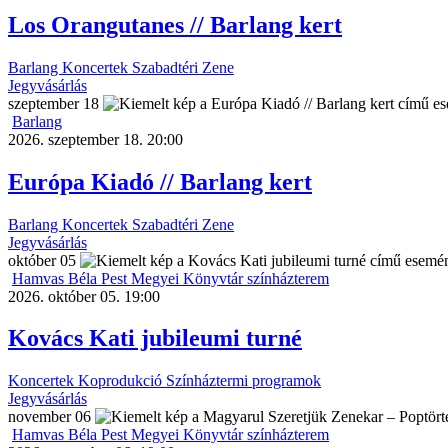
Los Orangutanes // Barlang kert
Barlang
Koncertek
Szabadtéri
Zene
Jegyvásárlás
szeptember
18
Barlang
2026. szeptember 18. 20:00
Európa Kiadó // Barlang kert
Barlang
Koncertek
Szabadtéri
Zene
Jegyvásárlás
október
05
Hamvas Béla Pest Megyei Könyvtár színházterem
2026. október 05. 19:00
Kovács Kati jubileumi turné
Koncertek
Koprodukció
Színháztermi programok
Jegyvásárlás
november
06
Hamvas Béla Pest Megyei Könyvtár színházterem