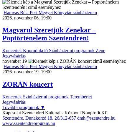
Hamvas Béla Pest Megyei Könyvtár színházterem
2026. november 06. 19:00
Magyarul Szeretjük Zenekar –
Poptörténelem Szentendrén!
Koncertek
Koprodukció
Színháztermi programok
Zene
Jegyvásárlás
november
19
Hamvas Béla Pest Megyei Könyvtár színházterem
2026. november 19. 19:00
ZORÁN koncert
Koncertek
Színháztermi programok
Terembérlet
Jegyvásárlás
További programok
▼
Kapcsolat
Szentendrei Kulturális Központ Nonprofit Kft.
Szentendre, Dunakorzó 18.
26/312-657
dmh@szentendre.hu
www.szentendreprogram.hu