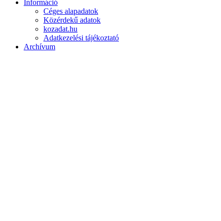
Információ
Céges alapadatok
Közérdekű adatok
kozadat.hu
Adatkezelési tájékoztató
Archívum