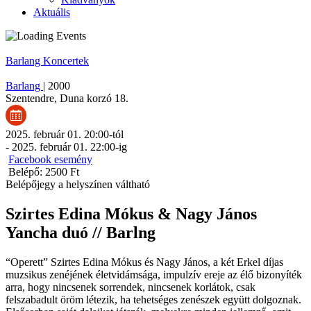
Aktuális
Barlang
Koncertek
Barlang
|
2000
Szentendre
,
Duna korzó 18.
2025. február 01. 20:00
-tól
-
2025. február 01. 22:00
-ig
Facebook esemény
Belépő: 2500 Ft
Belépőjegy a helyszínen váltható
Szirtes Edina Mókus & Nagy János
Yancha duó // Barlng
“Operett” Szirtes Edina Mókus és Nagy János, a két Erkel díjas
muzsikus zenéjének életvidámsága, impulzív ereje az élő bizonyíték
arra, hogy nincsenek sorrendek, nincsenek korlátok, csak
felszabadult öröm létezik, ha tehetséges zenészek együtt dolgoznak.