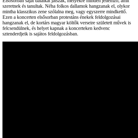
Elsősorban saját dalaikat játszák, melyekre minden jellemző, amit
szeretnek és tanultak. Néha folkos dallamok hangzanak el, olykor
mintha klasszikus zene szólalna meg, vagy egyszerre mindkettő.
Ezen a koncerten elsősorban protestáns énekek feldolgozásai
hangzanak el, de kortárs magyar költők verseire született művek is
felcsendülnek, és helyet kapnak a koncerteken kedvenc
sztenderdjeik is sajátos feldolgozásban.