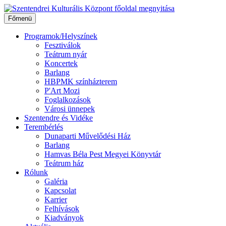
Ugrás
a
Főmenü
tartalomhoz
Programok/Helyszínek
Fesztiválok
Teátrum nyár
Koncertek
Barlang
HBPMK színházterem
P'Art Mozi
Foglalkozások
Városi ünnepek
Szentendre és Vidéke
Terembérlés
Dunaparti Művelődési Ház
Barlang
Hamvas Béla Pest Megyei Könyvtár
Teátrum ház
Rólunk
Galéria
Kapcsolat
Karrier
Felhívások
Kiadványok