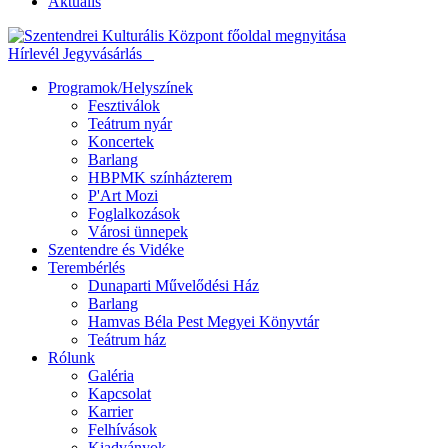
Aktuális
Hírlevél
Jegyvásárlás
Programok/Helyszínek
Fesztiválok
Teátrum nyár
Koncertek
Barlang
HBPMK színházterem
P'Art Mozi
Foglalkozások
Városi ünnepek
Szentendre és Vidéke
Terembérlés
Dunaparti Művelődési Ház
Barlang
Hamvas Béla Pest Megyei Könyvtár
Teátrum ház
Rólunk
Galéria
Kapcsolat
Karrier
Felhívások
Kiadványok