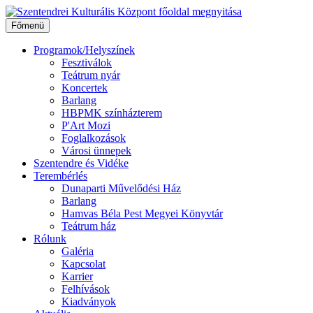
Ugrás
a
Főmenü
tartalomhoz
Programok/Helyszínek
Fesztiválok
Teátrum nyár
Koncertek
Barlang
HBPMK színházterem
P'Art Mozi
Foglalkozások
Városi ünnepek
Szentendre és Vidéke
Terembérlés
Dunaparti Művelődési Ház
Barlang
Hamvas Béla Pest Megyei Könyvtár
Teátrum ház
Rólunk
Galéria
Kapcsolat
Karrier
Felhívások
Kiadványok