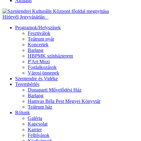
Aktuális
Hírlevél
Jegyvásárlás
Programok/Helyszínek
Fesztiválok
Teátrum nyár
Koncertek
Barlang
HBPMK színházterem
P'Art Mozi
Foglalkozások
Városi ünnepek
Szentendre és Vidéke
Terembérlés
Dunaparti Művelődési Ház
Barlang
Hamvas Béla Pest Megyei Könyvtár
Teátrum ház
Rólunk
Galéria
Kapcsolat
Karrier
Felhívások
Kiadványok