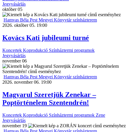
Jegyvásárlás
október
05
Hamvas Béla Pest Megyei Könyvtár színházterem
2026. október 05. 19:00
Kovács Kati jubileumi turné
Koncertek
Koprodukció
Színháztermi programok
Jegyvásárlás
november
06
Hamvas Béla Pest Megyei Könyvtár színházterem
2026. november 06. 19:00
Magyarul Szeretjük Zenekar –
Poptörténelem Szentendrén!
Koncertek
Koprodukció
Színháztermi programok
Zene
Jegyvásárlás
november
19
Hamvas Béla Pest Megyei Könyvtár színházterem