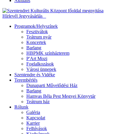
Aktuális
Hírlevél
Jegyvásárlás
Programok/Helyszínek
Fesztiválok
Teátrum nyár
Koncertek
Barlang
HBPMK színházterem
P'Art Mozi
Foglalkozások
Városi ünnepek
Szentendre és Vidéke
Terembérlés
Dunaparti Művelődési Ház
Barlang
Hamvas Béla Pest Megyei Könyvtár
Teátrum ház
Rólunk
Galéria
Kapcsolat
Karrier
Felhívások
Kiadványok