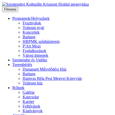
Ugrás
a
Főmenü
tartalomhoz
Programok/Helyszínek
Fesztiválok
Teátrum nyár
Koncertek
Barlang
HBPMK színházterem
P'Art Mozi
Foglalkozások
Városi ünnepek
Szentendre és Vidéke
Terembérlés
Dunaparti Művelődési Ház
Barlang
Hamvas Béla Pest Megyei Könyvtár
Teátrum ház
Rólunk
Galéria
Kapcsolat
Karrier
Felhívások
Kiadványok