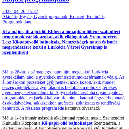
2023. 04. 26. 15:37
Aktuális, Egyéb, Gyerekprogramok, Koncert, Kulturális,
Programok, tánc
Itt a május, itt a jó idő! Ebben a hónapban főként szabadtéri
programok várják azokat, akik ellátogatnak Szentendrére.
Lesz Kő-papír-olló bajnokság, Nemzetiségek napja és ismét
megrendezésre kerül a Lurkócia Városi Gyereknap is
Szentendrén!
Május 28-án, vasárnap egy napra újra megalakul Lurkócia
gyerekállam, ahol a gyerekek minisztériumokat járhatnak végig. Az
állomásokon pecséteket gyűjthetnek, azok között, akik mindet
összegyűjtötték és a gyűjtőlapot is bedobták a dobozba, értékes
nyereményeket sorsolunk ki. A gyerekeket továbbá olyan izgalmas
programokkal és játékokkal várjuk, mint a katonai fegyverbemutató
és akadálypálya, sakkszakkör, arcfestés, zoknicsata és rendőrségi
bemutató. A részletes program
ide
kattintva olvasható.
Május 1-jén immár második alkalommal rendezi meg a Szentendrei
Kulturális Központ a
Kő-papír-olló bajnokságot
Szentendrén, a
Barlang udvarán. A bajnokságra nevezni korosztálytól függetlenül