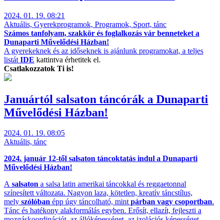
2024. 01. 19. 08:21
Aktuális, Gyerekprogramok, Programok, Sport, tánc
Számos tanfolyam, szakkör és foglalkozás vár benneteket a
Dunaparti Művelődési Házban!
A gyerekeknek és az időseknek is ajánlunk programokat, a teljes
listát
IDE
kattintva érhetitek el.
Csatlakozzatok Ti is!
Januártól salsaton táncórák a Dunaparti
Művelődési Házban!
2024. 01. 19. 08:05
Aktuális, tánc
2024. január 12-től salsaton táncoktatás indul a Dunaparti
Művelődési Házban!
A
salsaton
a salsa latin amerikai táncokkal és reggaetonnal
színesített változata. Nagyon laza, kötetlen, kreatív táncstílus,
mely
szólóban
épp úgy táncolható, mint
párban vagy csoportban
.
Tánc és hatékony alakformálás egyben. Erősít, ellazít, fejleszti a
mozgáskoordinációt, az állóképességet, az izolációs képességet.