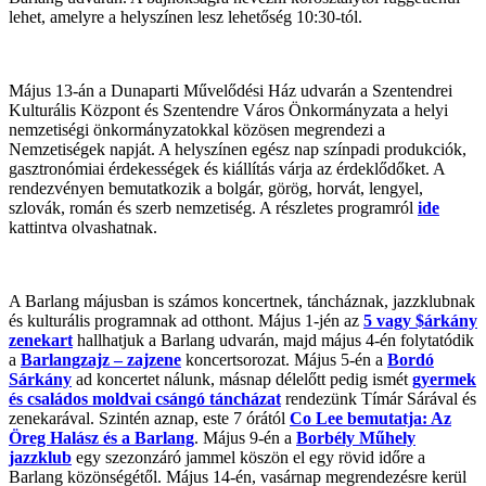
lehet, amelyre a helyszínen lesz lehetőség 10:30-tól.
Május 13-án a Dunaparti Művelődési Ház udvarán a Szentendrei
Kulturális Központ és Szentendre Város Önkormányzata a helyi
nemzetiségi önkormányzatokkal közösen megrendezi a
Nemzetiségek napját. A helyszínen egész nap színpadi produkciók,
gasztronómiai érdekességek és kiállítás várja az érdeklődőket. A
rendezvényen bemutatkozik a bolgár, görög, horvát, lengyel,
szlovák, román és szerb nemzetiség. A részletes programról
ide
kattintva olvashatnak.
A Barlang májusban is számos koncertnek, táncháznak, jazzklubnak
és kulturális programnak ad otthont. Május 1-jén az
5 vagy $árkány
zenekart
hallhatjuk a Barlang udvarán, majd május 4-én folytatódik
a
Barlangzajz – zajzene
koncertsorozat. Május 5-én a
Bordó
Sárkány
ad koncertet nálunk, másnap délelőtt pedig ismét
gyermek
és családos moldvai csángó táncházat
rendezünk Tímár Sárával és
zenekarával. Szintén aznap, este 7 órától
Co Lee bemutatja: Az
Öreg Halász és a Barlang
. Május 9-én a
Borbély Műhely
jazzklub
egy szezonzáró jammel köszön el egy rövid időre a
Barlang közönségétől. Május 14-én, vasárnap megrendezésre kerül