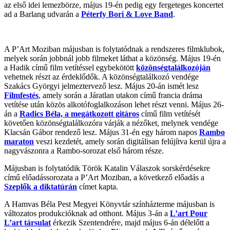
az első idei lemezbörze, május 19-én pedig egy fergeteges koncertet
ad a Barlang udvarán a
Péterfy Bori & Love Band
.
A P’Art Moziban májusban is folytatódnak a rendszeres filmklubok,
melyek során jobbnál jobb filmeket láthat a közönség. Május 19-én
a Hadik című film vetítéssel egybekötött
közönségtalálkozóján
vehetnek részt az érdeklődők. A közönségtalálkozó vendége
Szakács Györgyi jelmeztervező lesz. Május 20-án ismét lesz
Filmfestés
, amely során a Járatlan utakon című francia dráma
vetítése után közös alkotófoglalkozáson lehet részt venni. Május 26-
án a
Radics Béla, a megátkozott gitáros
című film vetítését
követően közönségtalálkozóra várják a nézőket, melynek vendége
Klacsán Gábor rendező lesz. Május 31-én egy három napos
Rambo
maraton
veszi kezdetét, amely során digitálisan felújítva kerül újra a
nagyvászonra a Rambo-sorozat első három része.
Májusban is folytatódik Török Katalin Válaszok sorskérdésekre
című előadássorozata a P’Art Moziban, a következő előadás a
Szeplők a diktatúrán
címet kapta.
A Hamvas Béla Pest Megyei Könyvtár színházterme májusban is
változatos produkcióknak ad otthont. Május 3-án a
L’art Pour
L’art társulat
érkezik Szentendrére, majd május 6-án délelőtt a