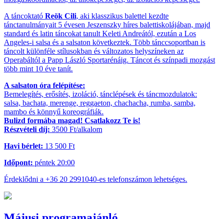
A táncoktató
Reök Cili
, aki klasszikus balettel kezdte
tánctanulmányait 5 évesen Jeszenszky híres balettiskolájában, majd
standard és latin táncokat tanult Keleti Andreától, ezután a Los
Angeles-i salsa és a salsaton következtek. Több tánccsoportban is
táncolt különféle stílusokban és változatos helyszíneken az
Operabáltól a Papp László Sportarénáig. Táncot és színpadi mozgást
több mint 10 éve tanít.
A salsaton óra felépítése:
Bemelegítés, erősítés, izoláció, tánclépések és táncmozdulatok:
salsa, bachata, merenge, reggaeton, chachacha, rumba, samba,
mambo és könnyű koreográfiák.
Bulizd formába magad! Csatlakozz Te is!
Részvételi díj:
3500 Ft/alkalom
Havi bérlet:
13 500 Ft
Időpont:
péntek 20:00
Érdeklődni a +36 20 2991040-es telefonszámon lehetséges.
Májusi programajánló