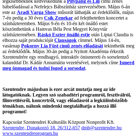
legkisebbeknek kedveskedünk a
Pitypang és Lili
című zenés
bábelőadással a Nefelejcs Bábszínház szervezésében. Május 6-án
este az
Aradi Varga Show
műsorát láthatják az érdeklődők, május
7-én pedig a 30 éves
Csík Zenekar
ad felejthetetlen koncertet a
színházteremben. Május 9-én és 10-én két önálló estet
köszönthetünk a Hamvas Béla Pest Megyei Könyvtár
színháztermében.
Ráskó Eszter önálló estje
után Liptai Claudia is
elhozza saját produkcióját
Clauságok
címmel. Május 14-én,
vasárnap
Pokorny Lia Füst című zenés előadását
tekinthetik meg
az érdeklődők. Május 30-án pedig a Nyitott Akadémia érkezik
Szentendrére egy rendhagyó, interaktív önismereti és sorselemző
kalanddal Dr. Kádár Annamária vezetésével, melynek címe
Ismerd
meg önmagad és tudni fogod a sorsodat
.
Szentendre májusban is ezer arcát mutatja meg az ide
látogatóknak. Legyen szó szabadtéri programról, fesztiválról,
filmvetítésről, koncertről, vagy előadásról a legkülönbözőbb
témákban, nálunk mindenki megtalálhatja a hozzá illő
programot!
Kapcsolat
Szentendrei Kulturális Központ Nonprofit Kft.
Szentendre, Dunakorzó 18.
26/312-657
dmh@szentendre.hu
www.szentendreprogram.hu