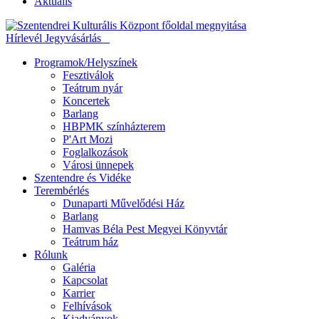
Aktuális
Hírlevél
Jegyvásárlás
Programok/Helyszínek
Fesztiválok
Teátrum nyár
Koncertek
Barlang
HBPMK színházterem
P'Art Mozi
Foglalkozások
Városi ünnepek
Szentendre és Vidéke
Terembérlés
Dunaparti Művelődési Ház
Barlang
Hamvas Béla Pest Megyei Könyvtár
Teátrum ház
Rólunk
Galéria
Kapcsolat
Karrier
Felhívások
Kiadványok