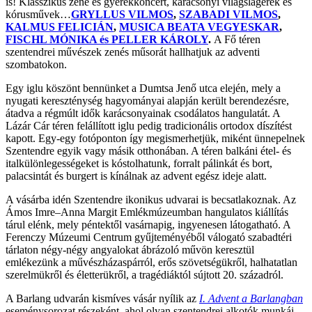
is! Klasszikus zene és gyerekkoncert, karácsonyi világslágerek és
kórusművek…
GRYLLUS VILMOS
,
SZABADI VILMOS
,
KALMUS FELICIÁN
,
MUSICA BEATA VEGYESKAR
,
FISCHL MÓNIKA és PELLER KÁROLY
.
A Fő téren
szentendrei művészek zenés műsorát hallhatjuk az adventi
szombatokon.
Egy iglu köszönt bennünket a Dumtsa Jenő utca elején, mely a
nyugati kereszténység hagyományai alapján került berendezésre,
átadva a régmúlt idők karácsonyainak csodálatos hangulatát. A
Lázár Cár téren felállított iglu pedig tradicionális ortodox díszítést
kapott. Egy-egy fotóponton így megismerhetjük, miként ünnepelnek
Szentendre egyik vagy másik otthonában. A téren balkáni étel- és
italkülönlegességeket is kóstolhatunk, forralt pálinkát és bort,
palacsintát és burgert is kínálnak az advent egész ideje alatt.
A vásárba idén Szentendre ikonikus udvarai is becsatlakoznak. Az
Ámos Imre–Anna Margit Emlékmúzeumban hangulatos kiállítás
tárul elénk, mely péntektől vasárnapig, ingyenesen látogatható. A
Ferenczy Múzeumi Centrum gyűjteményéből válogató szabadtéri
tárlaton négy-négy angyalokat ábrázoló művön keresztül
emlékezünk a művészházaspárról, erős szövetségükről, halhatatlan
szerelmükről és életterükről, a tragédiáktól sújtott 20. századról.
A Barlang udvarán kismíves vásár nyílik az
I. Advent a Barlangban
eseménysorozat részeként, ahol olyan szentendrei alkotók munkái