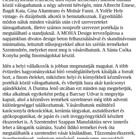
közül válogathatunk a négy adventi hétvégén, mint Albrecht Emese,
Bagdi Kata, Gina Altamirano és Molnár Fanni. A Yoféle Hely
vintage- és dizájnbutik alkotói is bemutatkoznak. Egyedülálló
módon náluk minden vásárlás után civil szervezeteket
támogathatunk, illetve számos nonprofit szervezet portékája is
megtalálható a standjuknál. A MOHA Design tervezőpárosa a
napjainkban divatos design beton felhasználásával és skandinávosan
minimalista, letisztult stílusjegyekkel alkot kis szériás termékeket
Szentendrén, melyeket most meg is vásárolhatunk. A Sánta Csóka
Konyha pedig finomságokkal készül.
Idén a helyi vállalkozók is jobban megmutatják magukat. A több
évtizedes hagyományokkal bíró vendéglátóhelyek kínálják a forralt
bort, a finom ételeket, miközben helyi és környékbeli kézművesek
portékái közül válogathatunk, és vihetjük haza akár karácsonyi
ajándékként. A Dumtsa Jenő utcában ezt minden nap megtehetjük,
ritka alkalmak egyikeként pedig a Barcsay Udvar is megnyitja
kapuit, ahol a kézműves termékek szerelmesei még több adventi
különlegeséggel találkozhatnak. Vásárolhatunk múltidéző
karácsonyfa dekorációkat, kerámia tárgyakat, asztaldíszeket és
ajtókopogtatókat, de japán és cseh üveggyöngyökből készített
ékszereket is. A Szentendrei Szappan Manufaktúra neve ismerős
lehet a látogatók számára, Szabó Ildikó termékei évek óta
megtalálhatók a szentendrei vásár kínálatában. Tűzzománcékszerek,
üvegfestmények, prémium minőségű, természetes anyagokból