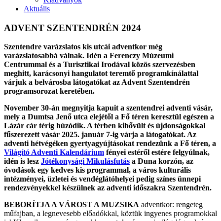
Aktuális
ADVENT SZENTENDRÉN 2024
Szentendre varázslatos kis utcái adventkor még
varázslatosabbá válnak. Idén a Ferenczy Múzeumi
Centrummal és a Turisztikai Irodával közös szervezésben
meghitt, karácsonyi hangulatot teremtő programkínálattal
várjuk a belvárosba látogatókat az Advent Szentendrén
programsorozat keretében.
November 30-án megnyitja kapuit a szentendrei adventi vásár,
mely a Dumtsa Jenő utca elejétől a Fő téren keresztül egészen a
Lázár cár térig húzódik. A térben kibővült és újdonságokkal
fűszerezett vásár 2025. január 7-ig várja a látogatókat. Az
adventi hétvégéken gyertyagyújtásokat rendezünk a Fő téren, a
Világító Adventi Kalendárium
fényei estéről estére felgyúlnak,
idén is lesz
Jótékonysági Mikulásfutás
a Duna korzón, az
óvodások egy kedves kis programmal, a város kulturális
intézményei, üzletei és vendéglátóhelyei pedig színes ünnepi
rendezvényekkel készülnek az adventi időszakra Szentendrén.
BEBORÍTJA A VÁROST A MUZSIKA
adventkor: rengeteg
műfajban, a legnevesebb előadókkal, köztük ingyenes programokkal