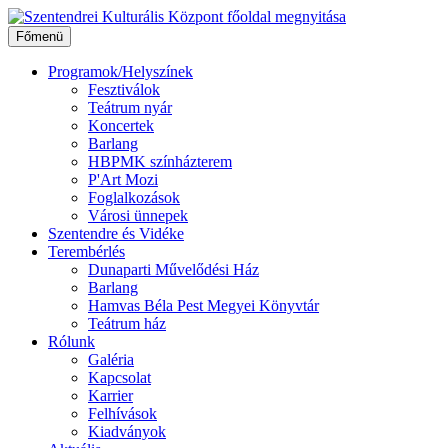
Ugrás
a
Főmenü
tartalomhoz
Programok/Helyszínek
Fesztiválok
Teátrum nyár
Koncertek
Barlang
HBPMK színházterem
P'Art Mozi
Foglalkozások
Városi ünnepek
Szentendre és Vidéke
Terembérlés
Dunaparti Művelődési Ház
Barlang
Hamvas Béla Pest Megyei Könyvtár
Teátrum ház
Rólunk
Galéria
Kapcsolat
Karrier
Felhívások
Kiadványok