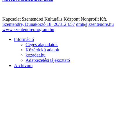
Kapcsolat
Szentendrei Kulturális Központ Nonprofit Kft.
Szentendre, Dunakorzó 18.
26/312-657
dmh@szentendre.hu
www.szentendreprogram.hu
Információ
Céges alapadatok
Közérdekű adatok
kozadat.hu
Adatkezelési tájékoztató
Archívum