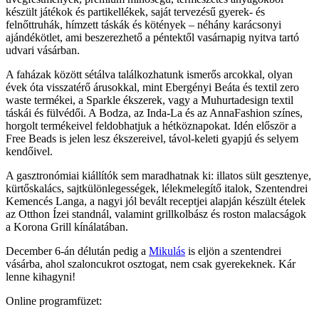
készült játékok és partikellékek, saját tervezésű gyerek- és
felnőttruhák, hímzett táskák és kötények – néhány karácsonyi
ajándékötlet, ami beszerezhető a péntektől vasárnapig nyitva tartó
udvari vásárban.
A faházak között sétálva találkozhatunk ismerős arcokkal, olyan
évek óta visszatérő árusokkal, mint Ebergényi Beáta és textil zero
waste termékei, a Sparkle ékszerek, vagy a Muhurtadesign textil
táskái és fülvédői. A Bodza, az Inda-La és az AnnaFashion színes,
horgolt termékeivel feldobhatjuk a hétköznapokat. Idén először a
Free Beads is jelen lesz ékszereivel, távol-keleti gyapjú és selyem
kendőivel.
A gasztronómiai kiállítók sem maradhatnak ki: illatos sült gesztenye,
kürtőskalács, sajtkülönlegességek, lélekmelegítő italok, Szentendrei
Kemencés Langa, a nagyi jól bevált receptjei alapján készült ételek
az Otthon Ízei standnál, valamint grillkolbász és roston malacságok
a Korona Grill kínálatában.
December 6-án délután pedig a
Mikulás
is eljön a szentendrei
vásárba, ahol szaloncukrot osztogat, nem csak gyerekeknek. Kár
lenne kihagyni!
Online programfüzet: