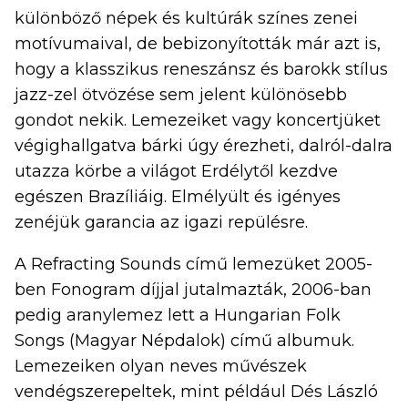
különböző népek és kultúrák színes zenei
motívumaival, de bebizonyították már azt is,
hogy a klasszikus reneszánsz és barokk stílus
jazz-zel ötvözése sem jelent különösebb
gondot nekik. Lemezeiket vagy koncertjüket
végighallgatva bárki úgy érezheti, dalról-dalra
utazza körbe a világot Erdélytől kezdve
egészen Brazíliáig. Elmélyült és igényes
zenéjük garancia az igazi repülésre.
A Refracting Sounds című lemezüket 2005-
ben Fonogram díjjal jutalmazták, 2006-ban
pedig aranylemez lett a Hungarian Folk
Songs (Magyar Népdalok) című albumuk.
Lemezeiken olyan neves művészek
vendégszerepeltek, mint például Dés László