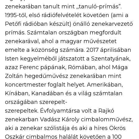
zenekarában tanult mint ,,tanuló-prímás”.
1995-től, első rádiófelvételét követően (ami a
Petőfi rádióban készült) önálló zenekarvezető
prímás. Számtalan országban megfordult
zenekarával, ahol a magyar művészetet
emelte a közönség számára. 2017 áprilisában
Isten kegyelméből játszatott a Szentatyának,
azaz Ferenc pápának, Rómában, ahol Mága
Zoltán hegedűművész zenekarában mint
koncertmester foglalt helyet. Amerikában,
Kínában, Kanadában és a világ számtalan
országában szerepelt-
szerepeltek. Évfolyamtársa volt a Rajkó
zenekarban Vadász Károly cimbalomművész,
aki a zenekar szólistája és aki a híres Ökrös
Oszkár cimbalmos halálát követően a 100