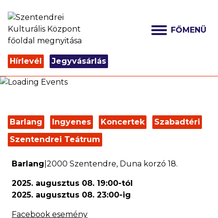
FŐMENÜ
Hírlevél
Jegyvásárlás
Barlang
Ingyenes
Koncertek
Szabadtéri
Szentendrei Teátrum
Barlang
|
2000
Szentendre
,
Duna korzó 18.
2025. augusztus 08. 19:00
-tól
2025. augusztus 08. 23:00
-ig
Facebook esemény