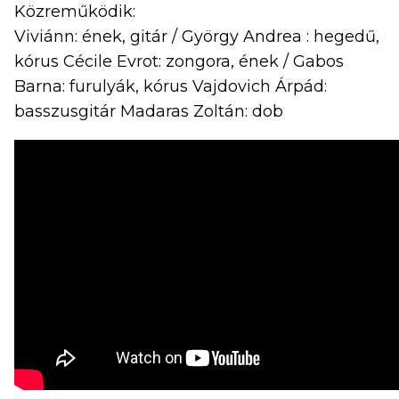
Közreműködik:
Viviánn: ének, gitár / György Andrea : hegedű,
kórus Cécile Evrot: zongora, ének / Gabos
Barna: furulyák, kórus Vajdovich Árpád:
basszusgitár Madaras Zoltán: dob