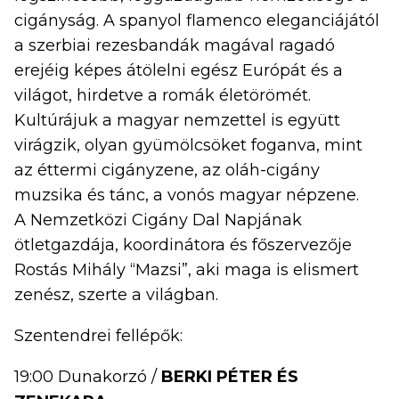
cigányság. A spanyol flamenco eleganciájától
a szerbiai rezesbandák magával ragadó
erejéig képes átölelni egész Európát és a
világot, hirdetve a romák életörömét.
Kultúrájuk a magyar nemzettel is együtt
virágzik, olyan gyümölcsöket foganva, mint
az éttermi cigányzene, az oláh-cigány
muzsika és tánc, a vonós magyar népzene.
A Nemzetközi Cigány Dal Napjának
ötletgazdája, koordinátora és főszervezője
Rostás Mihály “Mazsi”, aki maga is elismert
zenész, szerte a világban.
Szentendrei fellépők:
19:00 Dunakorzó /
BERKI PÉTER ÉS