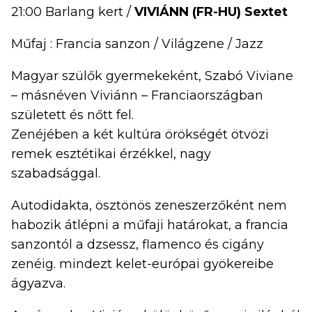
21:00 Barlang kert /
VIVIÁNN (FR-HU) Sextet
Műfaj : Francia sanzon / Világzene / Jazz
Magyar szülők gyermekeként, Szabó Viviane
– másnéven Viviánn – Franciaországban
született és nőtt fel.
Zenéjében a két kultúra örökségét ötvözi
remek esztétikai érzékkel, nagy
szabadsággal.
Autodidakta, ösztönös zeneszerzőként nem
habozik átlépni a műfaji határokat, a francia
sanzontól a dzsessz, flamenco és cigány
zenéig. mindezt kelet-európai gyökereibe
ágyazva.