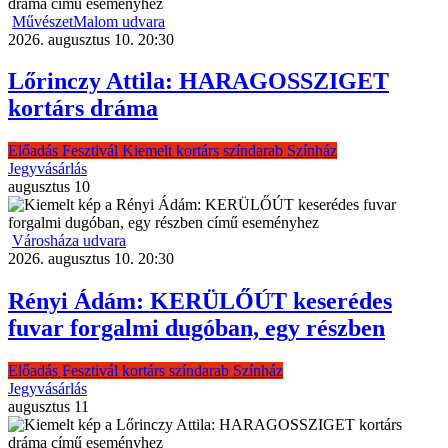
MűvészetMalom udvara
2026. augusztus 10. 20:30
Lőrinczy Attila: HARAGOSSZIGET
kortárs dráma
Előadás
Fesztivál
Kiemelt
kortárs színdarab
Színház
Jegyvásárlás
augusztus
10
Városháza udvara
2026. augusztus 10. 20:30
Rényi Ádám: KERÜLŐÚT keserédes
fuvar forgalmi dugóban, egy részben
Előadás
Fesztivál
kortárs színdarab
Színház
Jegyvásárlás
augusztus
11