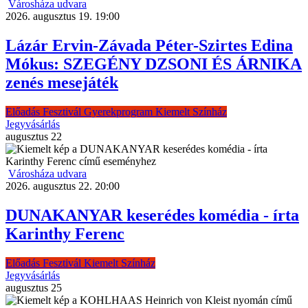
Városháza udvara
2026. augusztus 19. 19:00
Lázár Ervin-Závada Péter-Szirtes Edina
Mókus: SZEGÉNY DZSONI ÉS ÁRNIKA
zenés mesejáték
Előadás
Fesztivál
Gyerekprogram
Kiemelt
Színház
Jegyvásárlás
augusztus
22
Városháza udvara
2026. augusztus 22. 20:00
DUNAKANYAR keserédes komédia - írta
Karinthy Ferenc
Előadás
Fesztivál
Kiemelt
Színház
Jegyvásárlás
augusztus
25