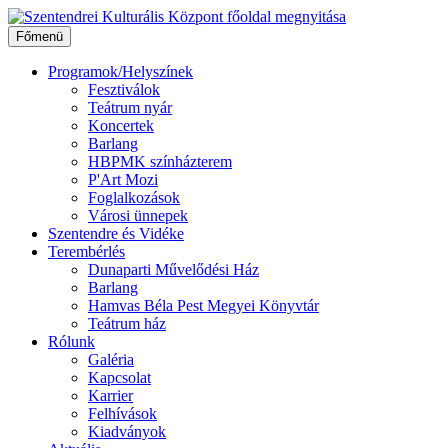
Ugrás
a
Főmenü
tartalomhoz
Programok/Helyszínek
Fesztiválok
Teátrum nyár
Koncertek
Barlang
HBPMK színházterem
P'Art Mozi
Foglalkozások
Városi ünnepek
Szentendre és Vidéke
Terembérlés
Dunaparti Művelődési Ház
Barlang
Hamvas Béla Pest Megyei Könyvtár
Teátrum ház
Rólunk
Galéria
Kapcsolat
Karrier
Felhívások
Kiadványok