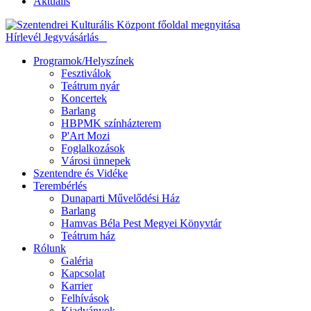
Aktuális
Hírlevél
Jegyvásárlás
Programok/Helyszínek
Fesztiválok
Teátrum nyár
Koncertek
Barlang
HBPMK színházterem
P'Art Mozi
Foglalkozások
Városi ünnepek
Szentendre és Vidéke
Terembérlés
Dunaparti Művelődési Ház
Barlang
Hamvas Béla Pest Megyei Könyvtár
Teátrum ház
Rólunk
Galéria
Kapcsolat
Karrier
Felhívások
Kiadványok