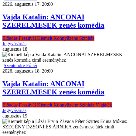
2026. augusztus 17. 20:00
Vajda Katalin: ANCONAI
SZERELMESEK zenés komédia
Előadás
Fesztivál
Kiemelt
Könnyűzene
Színház
Jegyvásárlás
augusztus
18
Szentendre Fő tér
2026. augusztus 18. 20:00
Vajda Katalin: ANCONAI
SZERELMESEK zenés komédia
Előadás
Fesztivál
Kiemelt
Könnyűzene
Színház
Vígjáték
Jegyvásárlás
augusztus
19