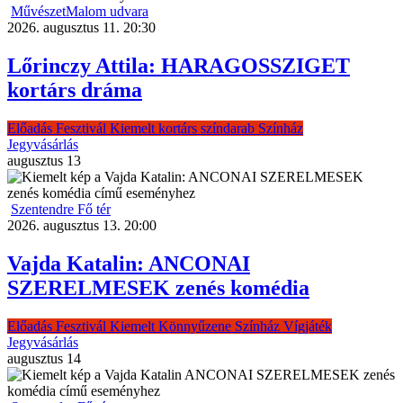
MűvészetMalom udvara
2026. augusztus 11. 20:30
Lőrinczy Attila: HARAGOSSZIGET
kortárs dráma
Előadás
Fesztivál
Kiemelt
kortárs színdarab
Színház
Jegyvásárlás
augusztus
13
Szentendre Fő tér
2026. augusztus 13. 20:00
Vajda Katalin: ANCONAI
SZERELMESEK zenés komédia
Előadás
Fesztivál
Kiemelt
Könnyűzene
Színház
Vígjáték
Jegyvásárlás
augusztus
14