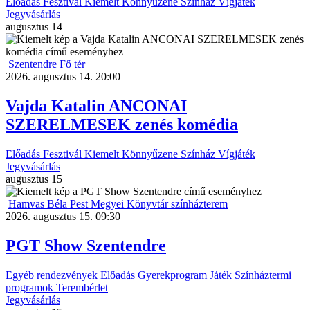
Előadás
Fesztivál
Kiemelt
Könnyűzene
Színház
Vígjáték
Jegyvásárlás
augusztus
14
Szentendre Fő tér
2026. augusztus 14. 20:00
Vajda Katalin ANCONAI
SZERELMESEK zenés komédia
Előadás
Fesztivál
Kiemelt
Könnyűzene
Színház
Vígjáték
Jegyvásárlás
augusztus
15
Hamvas Béla Pest Megyei Könyvtár színházterem
2026. augusztus 15. 09:30
PGT Show Szentendre
Egyéb rendezvények
Előadás
Gyerekprogram
Játék
Színháztermi
programok
Terembérlet
Jegyvásárlás