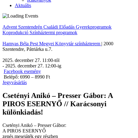
Aktuális
Advent Szentendrén
Családi
Előadás
Gyerekprogramok
Koprodukció
Színháztermi programok
Hamvas Béla Pest Megyei Könyvtár színházterem
|
2000
Szentendre
,
Pátriárka u.7.
2025. december 27. 11:00
-tól
-
2025. december 27. 12:00
-ig
Facebook esemény
Belépő: 6990 – 8990 Ft
Jegyvásárlás
Csetényi Anikó – Presser Gábor: A
PIROS ESERNYŐ // Karácsonyi
különkiadás!
Csetényi Anikó – Presser Gábor:
A PIROS ESERNYŐ
zenés mesejáték egy részben