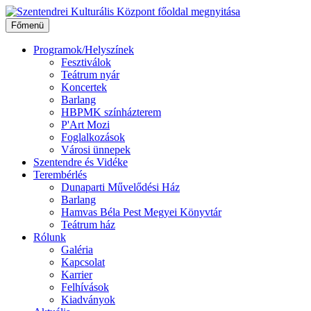
Ugrás
a
Főmenü
tartalomhoz
Programok/Helyszínek
Fesztiválok
Teátrum nyár
Koncertek
Barlang
HBPMK színházterem
P'Art Mozi
Foglalkozások
Városi ünnepek
Szentendre és Vidéke
Terembérlés
Dunaparti Művelődési Ház
Barlang
Hamvas Béla Pest Megyei Könyvtár
Teátrum ház
Rólunk
Galéria
Kapcsolat
Karrier
Felhívások
Kiadványok