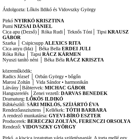
Átdolgozta: Lőkös Ildikó és Vidovszky György
Pirkó
NYIRKÓ KRISZTINA
Pumi
NIZSAI DÁNIEL
Cica apu (Dezső)│ Róka Rudi│ Teknős Tóni│ Tipsi
KRAUSZ
GÁBOR
Szarka │ Csipicsupp
ALEXICS RITA
Cica anyu (Ida) │ Béka Bella
ERDEI JULI
Róka Réka │ Tapsi
RÁCZ KÁRMEN
Nyuszi tanító néni │ Béka Béla
RÁCZ KRISZTA
közreműködik:
Radics József │ Orbán György • bőgőn
Marosi Zoltán │ Vida Sándor • harmonikán
Látvány│Bábtervek:
MICHAC GÁBOR
Hangszerelés │Zenei vezető:
DARVAS BENEDEK
Dramaturg:
LŐKÖS ILDIKÓ
Bábkészítő: S
ÁRI MIKLÓS, SZÍJÁRTÓ ÉVA
Rendezőasszisztens │Kellékek:
TÓTH BARBARA
A rendező munkatársa:
GYEVI-BÍRÓ ESZTER
Producerek:
BERECZKI ZOLTÁN, FERENCZI ORSOLYA
Rendező:
VIDOVSZKY GYÖRGY
Pirkó, a kiscica izgatottan várja születésnapját. A torta mellé egy