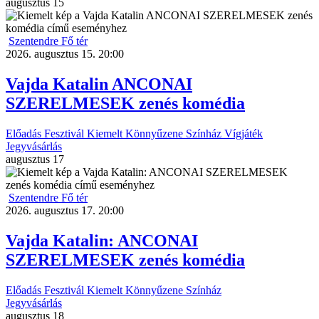
augusztus
15
Szentendre Fő tér
2026. augusztus 15. 20:00
Vajda Katalin ANCONAI
SZERELMESEK zenés komédia
Előadás
Fesztivál
Kiemelt
Könnyűzene
Színház
Vígjáték
Jegyvásárlás
augusztus
17
Szentendre Fő tér
2026. augusztus 17. 20:00
Vajda Katalin: ANCONAI
SZERELMESEK zenés komédia
Előadás
Fesztivál
Kiemelt
Könnyűzene
Színház
Jegyvásárlás
augusztus
18