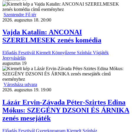
Szentendre Fő tér
2026. augusztus 18. 20:00
Vajda Katalin: ANCONAI
SZERELMESEK zenés komédia
Előadás
Fesztivál
Kiemelt
Könnyűzene
Színház
Vígjáték
Jegyvásárlás
augusztus
19
Városháza udvara
2026. augusztus 19. 19:00
Lázár Ervin-Závada Péter-Szirtes Edina
Mókus: SZEGÉNY DZSONI ÉS ÁRNIKA
zenés mesejáték
Előadás
Fesztivál
Gyerekprogram
Kiemelt
Színház