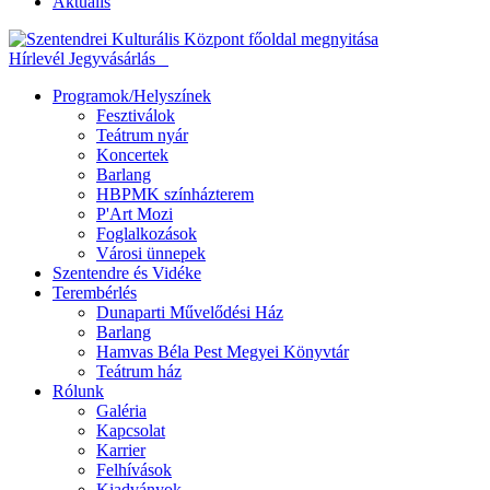
Aktuális
Hírlevél
Jegyvásárlás
Programok/Helyszínek
Fesztiválok
Teátrum nyár
Koncertek
Barlang
HBPMK színházterem
P'Art Mozi
Foglalkozások
Városi ünnepek
Szentendre és Vidéke
Terembérlés
Dunaparti Művelődési Ház
Barlang
Hamvas Béla Pest Megyei Könyvtár
Teátrum ház
Rólunk
Galéria
Kapcsolat
Karrier
Felhívások
Kiadványok