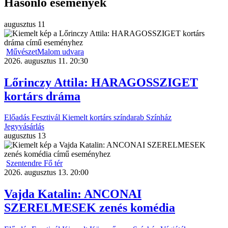
Hasonló események
augusztus
11
MűvészetMalom udvara
2026. augusztus 11. 20:30
Lőrinczy Attila: HARAGOSSZIGET
kortárs dráma
Előadás
Fesztivál
Kiemelt
kortárs színdarab
Színház
Jegyvásárlás
augusztus
13
Szentendre Fő tér
2026. augusztus 13. 20:00
Vajda Katalin: ANCONAI
SZERELMESEK zenés komédia