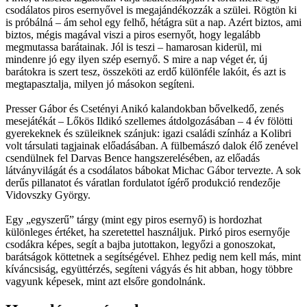
csodálatos piros esernyővel is megajándékozzák a szülei. Rögtön ki
is próbálná – ám sehol egy felhő, hétágra süt a nap. Azért biztos, ami
biztos, mégis magával viszi a piros esernyőt, hogy legalább
megmutassa barátainak. Jól is teszi – hamarosan kiderül, mi
mindenre jó egy ilyen szép esernyő. S mire a nap véget ér, új
barátokra is szert tesz, összeköti az erdő különféle lakóit, és azt is
megtapasztalja, milyen jó másokon segíteni.
Presser Gábor és Csetényi Anikó kalandokban bővelkedő, zenés
mesejátékát – Lőkös Ildikó szellemes átdolgozásában – 4 év fölötti
gyerekeknek és szüleiknek szánjuk: igazi családi színház a Kolibri
volt társulati tagjainak előadásában. A fülbemászó dalok élő zenével
csendülnek fel Darvas Bence hangszerelésében, az előadás
látványvilágát és a csodálatos bábokat Michac Gábor tervezte. A sok
derűs pillanatot és váratlan fordulatot ígérő produkció rendezője
Vidovszky György.
Egy „egyszerű” tárgy (mint egy piros esernyő) is hordozhat
különleges értéket, ha szeretettel használjuk. Pirkó piros esernyője
csodákra képes, segít a bajba jutottakon, legyőzi a gonoszokat,
barátságok köttetnek a segítségével. Ehhez pedig nem kell más, mint
kíváncsiság, együttérzés, segíteni vágyás és hit abban, hogy többre
vagyunk képesek, mint azt elsőre gondolnánk.