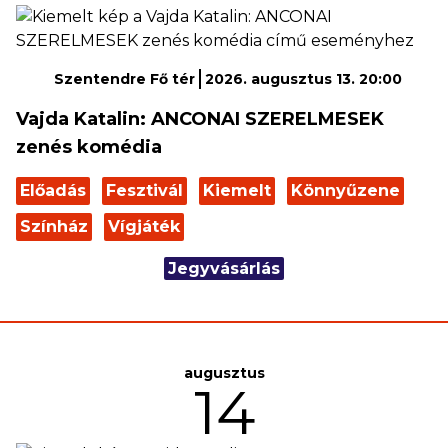
Szentendre Fő tér
2026. augusztus 13. 20:00
Vajda Katalin: ANCONAI SZERELMESEK
zenés komédia
Előadás
Fesztivál
Kiemelt
Könnyűzene
Színház
Vígjáték
Jegyvásárlás
augusztus
14