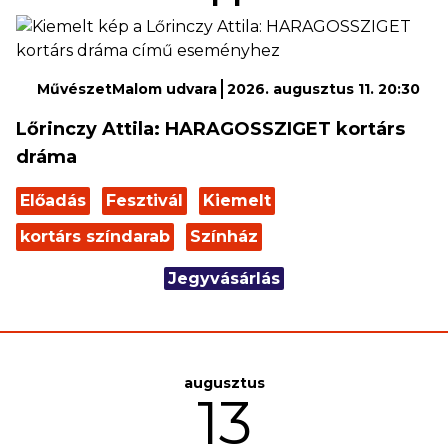
MűvészetMalom udvara
2026. augusztus 11. 20:30
Lőrinczy Attila: HARAGOSSZIGET kortárs
dráma
Előadás
Fesztivál
Kiemelt
kortárs színdarab
Színház
Jegyvásárlás
augusztus
13