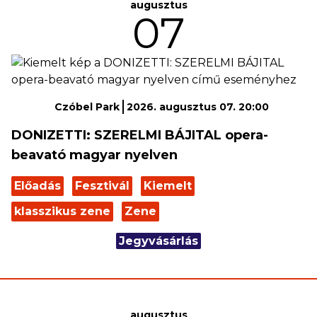
augusztus
07
Czóbel Park
2026. augusztus 07. 20:00
DONIZETTI: SZERELMI BÁJITAL opera-
beavató magyar nyelven
Előadás
Fesztivál
Kiemelt
klasszikus zene
Zene
Jegyvásárlás
augusztus