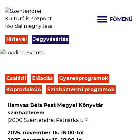
FŐMENÜ
Hírlevél
Jegyvásárlás
Családi
Előadás
Gyerekprogramok
Koprodukció
Színháztermi programok
Hamvas Béla Pest Megyei Könyvtár
színházterem
|
2000
Szentendre
,
Pátriárka u.7.
2025. november 16. 16:00
-tól