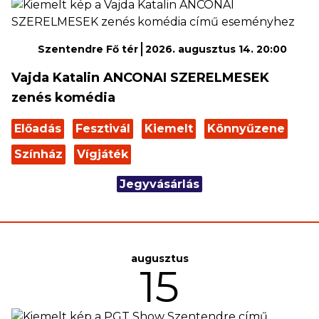
Szentendre Fő tér
2026. augusztus 14. 20:00
Vajda Katalin ANCONAI SZERELMESEK
zenés komédia
Előadás
Fesztivál
Kiemelt
Könnyűzene
Színház
Vígjáték
Jegyvásárlás
augusztus
15