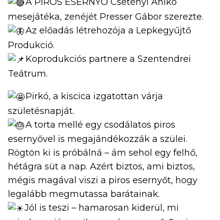
A PIROS ESERNYŐ Csetényi Anikó
mesejátéka, zenéjét Presser Gábor szerezte.
Az előadás létrehozója a Lepkegyűjtő
Produkció.
Koprodukciós partnere a Szentendrei
Teátrum.
Pirkó, a kiscica izgatottan várja
születésnapját.
A torta mellé egy csodálatos piros
esernyővel is megajándékozzák a szülei.
Rögtön ki is próbálná – ám sehol egy felhő,
hétágra süt a nap. Azért biztos, ami biztos,
mégis magával viszi a piros esernyőt, hogy
legalább megmutassa barátainak.
Jól is teszi – hamarosan kiderül, mi