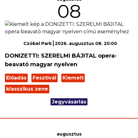
08
Czóbel Park
2026. augusztus 08. 20:00
DONIZETTI: SZERELMI BÁJITAL opera-
beavató magyar nyelven
Előadás
Fesztivál
Kiemelt
klasszikus zene
Jegyvásárlás
augusztus