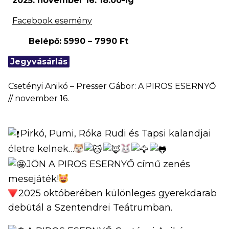
2025. november 16. 18:00
-ig
Facebook esemény
Belépő: 5990 – 7990 Ft
Jegyvásárlás
Csetényi Anikó – Presser Gábor: A PIROS ESERNYŐ
// november 16.
Pirkó, Pumi, Róka Rudi és Tapsi kalandjai
életre kelnek…
JÖN A PIROS ESERNYŐ című zenés
mesejáték!
2025 októberében különleges gyerekdarab
debütál a Szentendrei Teátrumban.