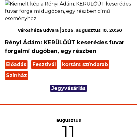
Városháza udvara
2026. augusztus 10. 20:30
Rényi Ádám: KERÜLŐÚT keserédes fuvar
forgalmi dugóban, egy részben
Előadás
Fesztivál
kortárs színdarab
Színház
Jegyvásárlás
augusztus
11