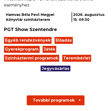
Hamvas Béla Pest Megyei
2026. augusztus
Könyvtár színházterem
15. 09:30
PGT Show Szentendre
Egyéb rendezvények
Előadás
Gyerekprogram
Játék
Színháztermi programok
Terembérlet
Jegyvásárlás
További programok
▼