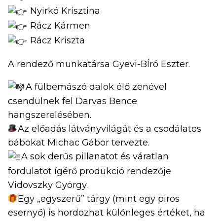
Nyirkó Krisztina
Rácz Kármen
Rácz Kriszta
A rendező munkatársa Gyevi-BÍró Eszter.
A fülbemászó dalok élő zenével
csendülnek fel Darvas Bence
hangszerelésében.
Az előadás látványvilágát és a csodálatos
bábokat Michac Gábor tervezte.
A sok derűs pillanatot és váratlan
fordulatot ígérő produkció rendezője
Vidovszky György.
Egy „egyszerű” tárgy (mint egy piros
esernyő) is hordozhat különleges értéket, ha