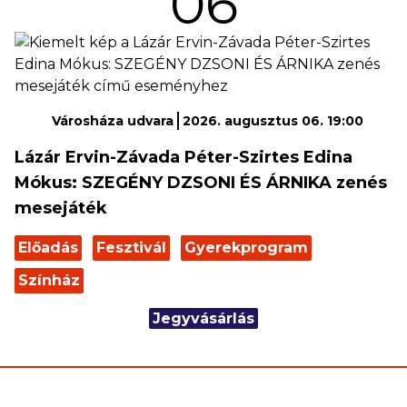
06
Városháza udvara
2026. augusztus 06. 19:00
Lázár Ervin-Závada Péter-Szirtes Edina
Mókus: SZEGÉNY DZSONI ÉS ÁRNIKA zenés
mesejáték
Előadás
Fesztivál
Gyerekprogram
Színház
Jegyvásárlás