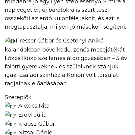
mindenre jó egy ilyen szép esernyő. S mire a
nap véget ér, új barátokra is szert tesz,
összeköti az erdő különféle lakóit, és azt is
megtapasztalja, milyen jó másokon segíteni.
Presser Gábor és Csetényi Anikó
kalandokban bővelkedő, zenés mesejátékát –
Lőkös Ildikó szellemes átdolgozásában – 5 év
fölötti gyerekeknek és szüleiknek szánjuk:
igazi családi színház a Kolibri volt társulati
tagjainak előadásában.
Szereplők:
Alexics Rita
Erdei Júlia
Krausz Gábor
Nizsai Dániel