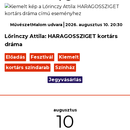
MűvészetMalom udvara
2026. augusztus 10. 20:30
Lőrinczy Attila: HARAGOSSZIGET kortárs
dráma
Előadás
Fesztivál
Kiemelt
kortárs színdarab
Színház
Jegyvásárlás
augusztus
10