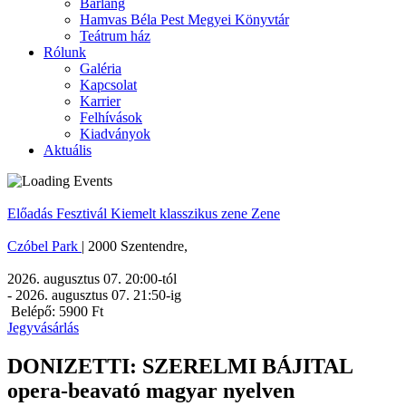
Barlang
Hamvas Béla Pest Megyei Könyvtár
Teátrum ház
Rólunk
Galéria
Kapcsolat
Karrier
Felhívások
Kiadványok
Aktuális
Előadás
Fesztivál
Kiemelt
klasszikus zene
Zene
Czóbel Park
|
2000
Szentendre
,
2026. augusztus 07. 20:00
-tól
-
2026. augusztus 07. 21:50
-ig
Belépő: 5900 Ft
Jegyvásárlás
DONIZETTI: SZERELMI BÁJITAL
opera-beavató magyar nyelven