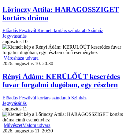
Lőrinczy Attila: HARAGOSSZIGET
kortárs dráma
Előadás
Fesztivál
Kiemelt
kortárs színdarab
Színház
Jegyvásárlás
augusztus
10
Városháza udvara
2026. augusztus 10. 20:30
Rényi Ádám: KERÜLŐÚT keserédes
fuvar forgalmi dugóban, egy részben
Előadás
Fesztivál
kortárs színdarab
Színház
Jegyvásárlás
augusztus
11
MűvészetMalom udvara
2026. augusztus 11. 20:30