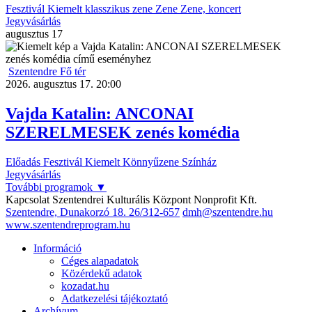
Fesztivál
Kiemelt
klasszikus zene
Zene
Zene, koncert
Jegyvásárlás
augusztus
17
Szentendre Fő tér
2026. augusztus 17. 20:00
Vajda Katalin: ANCONAI
SZERELMESEK zenés komédia
Előadás
Fesztivál
Kiemelt
Könnyűzene
Színház
Jegyvásárlás
További programok
▼
Kapcsolat
Szentendrei Kulturális Központ Nonprofit Kft.
Szentendre, Dunakorzó 18.
26/312-657
dmh@szentendre.hu
www.szentendreprogram.hu
Információ
Céges alapadatok
Közérdekű adatok
kozadat.hu
Adatkezelési tájékoztató
Archívum