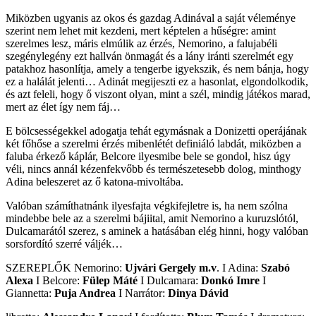
Miközben ugyanis az okos és gazdag Adinával a saját véleménye
szerint nem lehet mit kezdeni, mert képtelen a hűségre: amint
szerelmes lesz, máris elmúlik az érzés, Nemorino, a falujabéli
szegénylegény ezt hallván önmagát és a lány iránti szerelmét egy
patakhoz hasonlítja, amely a tengerbe igyekszik, és nem bánja, hogy
ez a halálát jelenti… Adinát megijeszti ez a hasonlat, elgondolkodik,
és azt feleli, hogy ő viszont olyan, mint a szél, mindig játékos marad,
mert az élet így nem fáj…
E bölcsességekkel adogatja tehát egymásnak a Donizetti operájának
két főhőse a szerelmi érzés mibenlétét definiáló labdát, miközben a
faluba érkező káplár, Belcore ilyesmibe bele se gondol, hisz úgy
véli, nincs annál kézenfekvőbb és természetesebb dolog, minthogy
Adina beleszeret az ő katona-mivoltába.
Valóban számíthatnánk ilyesfajta végkifejletre is, ha nem szólna
mindebbe bele az a szerelmi bájiital, amit Nemorino a kuruzslótól,
Dulcamarától szerez, s aminek a hatásában elég hinni, hogy valóban
sorsfordító szerré váljék…
SZEREPLŐK Nemorino:
Ujvári Gergely m.v
. I Adina:
Szabó
Alexa
I Belcore:
Fülep Máté
I Dulcamara:
Donkó Imre
I
Giannetta:
Puja Andrea
I Narrátor:
Dinya Dávid