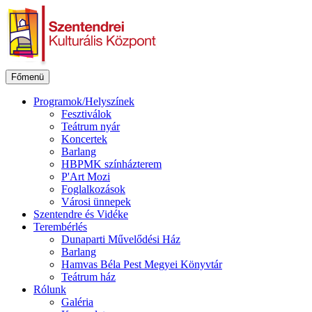
Ugrás
a
tartalomhoz
Főmenü
Programok/Helyszínek
Fesztiválok
Teátrum nyár
Koncertek
Barlang
HBPMK színházterem
P'Art Mozi
Foglalkozások
Városi ünnepek
Szentendre és Vidéke
Terembérlés
Dunaparti Művelődési Ház
Barlang
Hamvas Béla Pest Megyei Könyvtár
Teátrum ház
Rólunk
Galéria