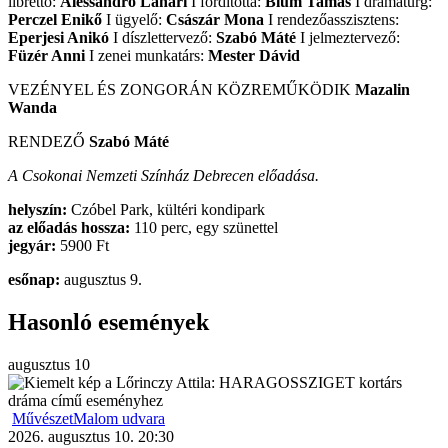
libretto:
Alessandro Lanari
I fordította:
Blum Tamás
I dramaturg:
Perczel Enikő
I ügyelő:
Császár Mona
I rendezőasszisztens:
Eperjesi Anikó
I díszlettervező:
Szabó Máté
I jelmeztervező:
Füzér Anni
I zenei munkatárs:
Mester Dávid
VEZÉNYEL ÉS ZONGORÁN KÖZREMŰKÖDIK
Mazalin
Wanda
RENDEZŐ
Szabó Máté
A Csokonai Nemzeti Színház Debrecen előadása.
helyszín:
Czóbel Park, kültéri kondipark
az előadás hossza:
110 perc, egy szünettel
jegyár:
5900 Ft
esőnap:
augusztus 9.
Hasonló események
augusztus
10
MűvészetMalom udvara
2026. augusztus 10. 20:30