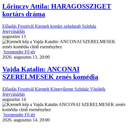
Lőrinczy Attila: HARAGOSSZIGET
kortárs dráma
Előadás
Fesztivál
Kiemelt
kortárs színdarab
Színház
Jegyvásárlás
augusztus
13
Szentendre Fő tér
2026. augusztus 13. 20:00
Vajda Katalin: ANCONAI
SZERELMESEK zenés komédia
Előadás
Fesztivál
Kiemelt
Könnyűzene
Színház
Vígjáték
Jegyvásárlás
augusztus
14
Szentendre Fő tér
2026. augusztus 14. 20:00