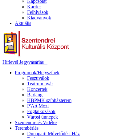
Kapcsolat
Karrier
Felhívások
Kiadványok
Aktuális
Hírlevél
Jegyvásárlás
Programok/Helyszínek
Fesztiválok
Teátrum nyár
Koncertek
Barlang
HBPMK színházterem
P'Art Mozi
Foglalkozások
Városi ünnepek
Szentendre és Vidéke
Terembérlés
Dunaparti Művelődési Ház