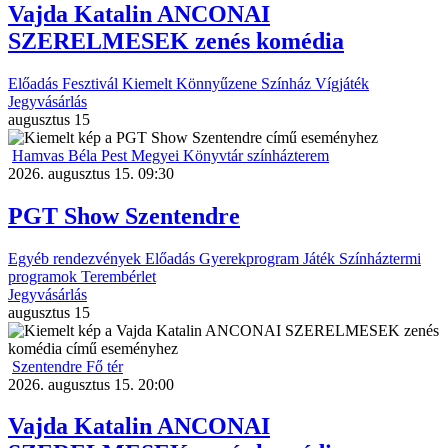
Vajda Katalin ANCONAI
SZERELMESEK zenés komédia
Előadás
Fesztivál
Kiemelt
Könnyűzene
Színház
Vígjáték
Jegyvásárlás
augusztus
15
Hamvas Béla Pest Megyei Könyvtár színházterem
2026. augusztus 15. 09:30
PGT Show Szentendre
Egyéb rendezvények
Előadás
Gyerekprogram
Játék
Színháztermi
programok
Terembérlet
Jegyvásárlás
augusztus
15
Szentendre Fő tér
2026. augusztus 15. 20:00
Vajda Katalin ANCONAI