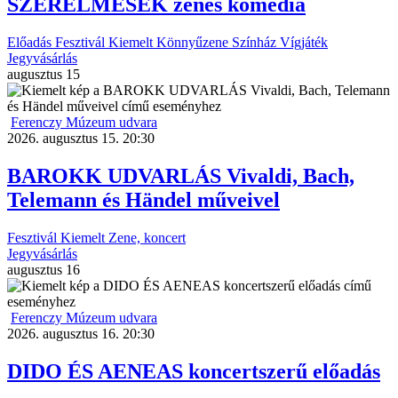
SZERELMESEK zenés komédia
Előadás
Fesztivál
Kiemelt
Könnyűzene
Színház
Vígjáték
Jegyvásárlás
augusztus
15
Ferenczy Múzeum udvara
2026. augusztus 15. 20:30
BAROKK UDVARLÁS Vivaldi, Bach,
Telemann és Händel műveivel
Fesztivál
Kiemelt
Zene, koncert
Jegyvásárlás
augusztus
16
Ferenczy Múzeum udvara
2026. augusztus 16. 20:30
DIDO ÉS AENEAS koncertszerű előadás