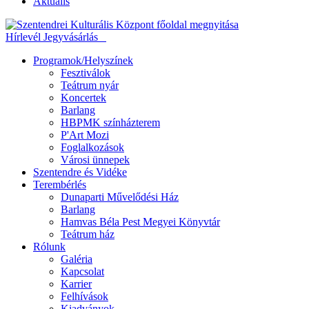
Aktuális
Hírlevél
Jegyvásárlás
Programok/Helyszínek
Fesztiválok
Teátrum nyár
Koncertek
Barlang
HBPMK színházterem
P'Art Mozi
Foglalkozások
Városi ünnepek
Szentendre és Vidéke
Terembérlés
Dunaparti Művelődési Ház
Barlang
Hamvas Béla Pest Megyei Könyvtár
Teátrum ház
Rólunk
Galéria
Kapcsolat
Karrier
Felhívások
Kiadványok