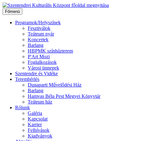
Ugrás
a
Főmenü
tartalomhoz
Programok/Helyszínek
Fesztiválok
Teátrum nyár
Koncertek
Barlang
HBPMK színházterem
P'Art Mozi
Foglalkozások
Városi ünnepek
Szentendre és Vidéke
Terembérlés
Dunaparti Művelődési Ház
Barlang
Hamvas Béla Pest Megyei Könyvtár
Teátrum ház
Rólunk
Galéria
Kapcsolat
Karrier
Felhívások
Kiadványok