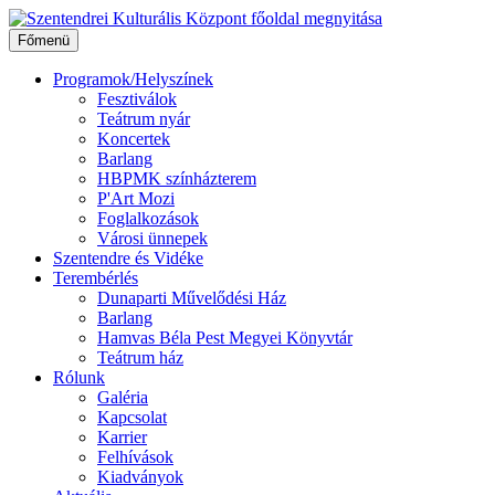
Ugrás
a
Főmenü
tartalomhoz
Programok/Helyszínek
Fesztiválok
Teátrum nyár
Koncertek
Barlang
HBPMK színházterem
P'Art Mozi
Foglalkozások
Városi ünnepek
Szentendre és Vidéke
Terembérlés
Dunaparti Művelődési Ház
Barlang
Hamvas Béla Pest Megyei Könyvtár
Teátrum ház
Rólunk
Galéria
Kapcsolat
Karrier
Felhívások
Kiadványok