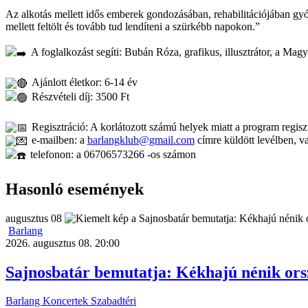
Az alkotás mellett idős emberek gondozásában, rehabilitációjában gy
mellett feltölt és tovább tud lendíteni a szürkébb napokon.”
A foglalkozást segíti: Bubán Róza, grafikus, illusztrátor, a M
Ajánlott életkor: 6-14 év
Részvételi díj: 3500 Ft
Regisztráció: A korlátozott számú helyek miatt a program regisz
e-mailben: a
barlangklub@gmail.com
címre küldött levélben, v
telefonon: a 06706573266 -os számon
Hasonló események
augusztus
08
Barlang
2026. augusztus 08. 20:00
Sajnosbatár bemutatja: Kékhajú nénik orsz
Barlang
Koncertek
Szabadtéri