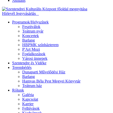
Aktuális
Hírlevél
Jegyvásárlás
Programok/Helyszínek
Fesztiválok
Teátrum nyár
Koncertek
Barlang
HBPMK színházterem
P'Art Mozi
Foglalkozások
Városi ünnepek
Szentendre és Vidéke
Terembérlés
Dunaparti Művelődési Ház
Barlang
Hamvas Béla Pest Megyei Könyvtár
Teátrum ház
Rólunk
Galéria
Kapcsolat
Karrier
Felhívások
Kiadványok