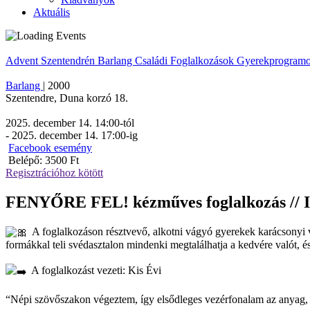
Aktuális
Advent Szentendrén
Barlang
Családi
Foglalkozások
Gyerekprogram
Barlang
|
2000
Szentendre
,
Duna korzó 18.
2025. december 14. 14:00
-tól
-
2025. december 14. 17:00
-ig
Facebook esemény
Belépő: 3500 Ft
Regisztrációhoz kötött
FENYŐRE FEL! kézműves foglalkozás // I
A foglalkozáson résztvevő, alkotni vágyó gyerekek karácsonyi v
formákkal teli svédasztalon mindenki megtalálhatja a kedvére valót, é
A foglalkozást vezeti: Kis Évi
“Népi szövőszakon végeztem, így elsődleges vezérfonalam az anyag, g