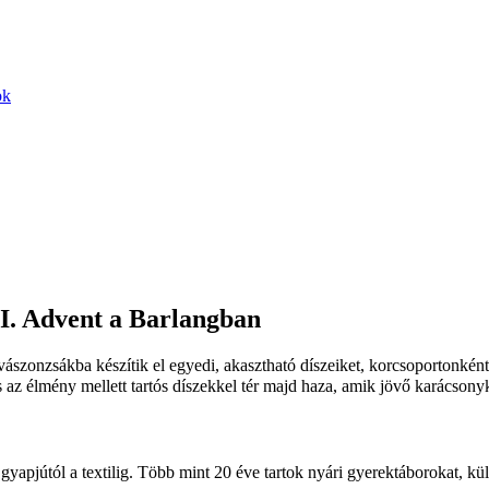
ok
I. Advent a Barlangban
ászonzsákba készítik el egyedi, akasztható díszeiket, korcsoportonkén
s az élmény mellett tartós díszekkel tér majd haza, amik jövő karácsony
yapjútól a textilig. Több mint 20 éve tartok nyári gyerektáborokat, k