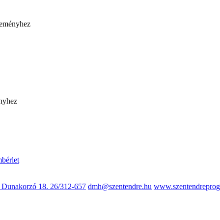
bérlet
, Dunakorzó 18.
26/312-657
dmh@szentendre.hu
www.szentendreprog