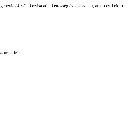
nerációk váltakozása adta kettősség és tapasztalat, ami a családom
 szombatig!