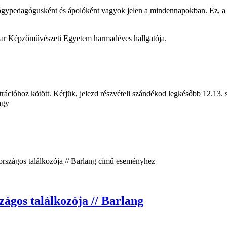
ógypedagógusként és ápolóként vagyok jelen a mindennapokban. Ez, a ge
agyar Képzőművészeti Egyetem harmadéves hallgatója.
trációhoz kötött. Kérjük, jelezd részvételi szándékod legkésőbb 12.13.
agy
ágos találkozója // Barlang