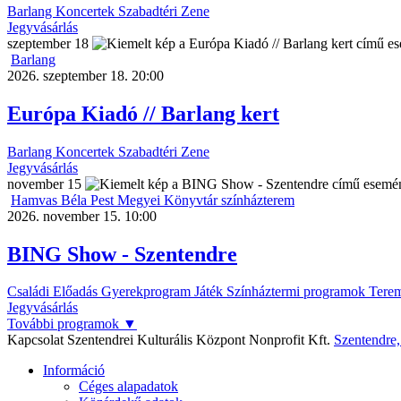
Barlang
Koncertek
Szabadtéri
Zene
Jegyvásárlás
szeptember
18
Barlang
2026. szeptember 18. 20:00
Európa Kiadó // Barlang kert
Barlang
Koncertek
Szabadtéri
Zene
Jegyvásárlás
november
15
Hamvas Béla Pest Megyei Könyvtár színházterem
2026. november 15. 10:00
BING Show - Szentendre
Családi
Előadás
Gyerekprogram
Játék
Színháztermi programok
Terem
Jegyvásárlás
További programok
▼
Kapcsolat
Szentendrei Kulturális Központ Nonprofit Kft.
Szentendre
Információ
Céges alapadatok