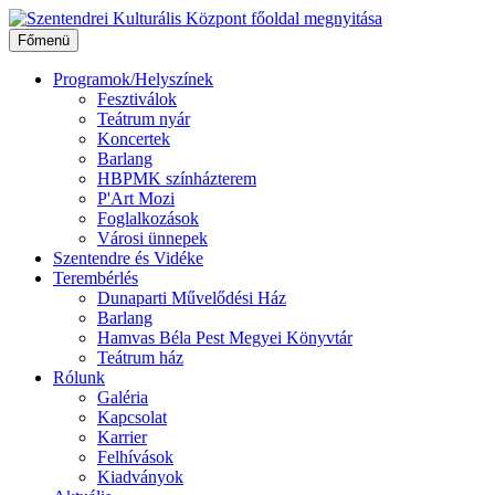
Ugrás
a
Főmenü
tartalomhoz
Programok/Helyszínek
Fesztiválok
Teátrum nyár
Koncertek
Barlang
HBPMK színházterem
P'Art Mozi
Foglalkozások
Városi ünnepek
Szentendre és Vidéke
Terembérlés
Dunaparti Művelődési Ház
Barlang
Hamvas Béla Pest Megyei Könyvtár
Teátrum ház
Rólunk
Galéria
Kapcsolat
Karrier
Felhívások
Kiadványok