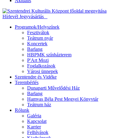
Aktuális
Hírlevél
Jegyvásárlás
Programok/Helyszínek
Fesztiválok
Teátrum nyár
Koncertek
Barlang
HBPMK színházterem
P'Art Mozi
Foglalkozások
Városi ünnepek
Szentendre és Vidéke
Terembérlés
Dunaparti Művelődési Ház
Barlang
Hamvas Béla Pest Megyei Könyvtár
Teátrum ház
Rólunk
Galéria
Kapcsolat
Karrier
Felhívások
Kiadványok