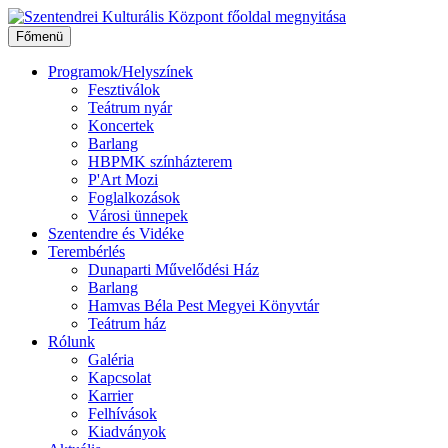
Ugrás
a
Főmenü
tartalomhoz
Programok/Helyszínek
Fesztiválok
Teátrum nyár
Koncertek
Barlang
HBPMK színházterem
P'Art Mozi
Foglalkozások
Városi ünnepek
Szentendre és Vidéke
Terembérlés
Dunaparti Művelődési Ház
Barlang
Hamvas Béla Pest Megyei Könyvtár
Teátrum ház
Rólunk
Galéria
Kapcsolat
Karrier
Felhívások
Kiadványok