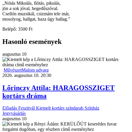
„Nótás Mikulás, flótás, pikulás,
jön a sok jóval, hegedűszóval.
Csellón muzsikál, csizmám tele már,
mosolyog, hallgat, haza úgy ballag.”
Belépő: 3500 Ft
Hasonló események
augusztus
10
MűvészetMalom udvara
2026. augusztus 10. 20:30
Lőrinczy Attila: HARAGOSSZIGET
kortárs dráma
Előadás
Fesztivál
Kiemelt
kortárs színdarab
Színház
Jegyvásárlás
augusztus
10