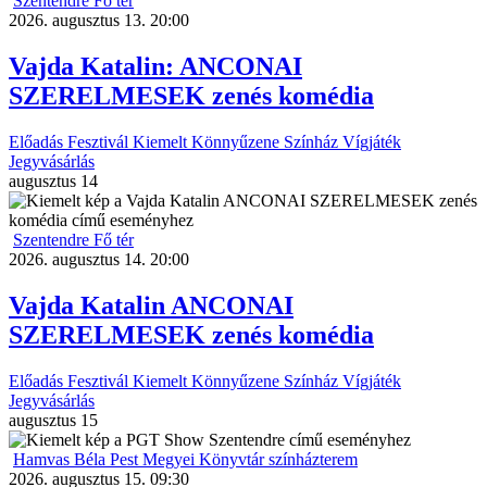
Szentendre Fő tér
2026. augusztus 13. 20:00
Vajda Katalin: ANCONAI
SZERELMESEK zenés komédia
Előadás
Fesztivál
Kiemelt
Könnyűzene
Színház
Vígjáték
Jegyvásárlás
augusztus
14
Szentendre Fő tér
2026. augusztus 14. 20:00
Vajda Katalin ANCONAI
SZERELMESEK zenés komédia
Előadás
Fesztivál
Kiemelt
Könnyűzene
Színház
Vígjáték
Jegyvásárlás
augusztus
15
Hamvas Béla Pest Megyei Könyvtár színházterem
2026. augusztus 15. 09:30