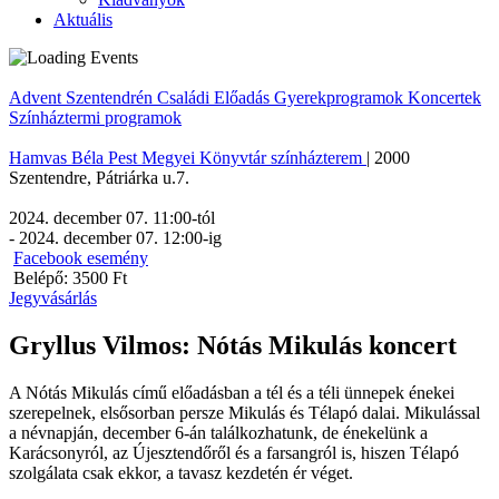
Aktuális
Advent Szentendrén
Családi
Előadás
Gyerekprogramok
Koncertek
Színháztermi programok
Hamvas Béla Pest Megyei Könyvtár színházterem
|
2000
Szentendre
,
Pátriárka u.7.
2024. december 07. 11:00
-tól
-
2024. december 07. 12:00
-ig
Facebook esemény
Belépő: 3500 Ft
Jegyvásárlás
Gryllus Vilmos: Nótás Mikulás koncert
A Nótás Mikulás című előadásban a tél és a téli ünnepek énekei
szerepelnek, elsősorban persze Mikulás és Télapó dalai. Mikulással
a névnapján, december 6-án találkozhatunk, de énekelünk a
Karácsonyról, az Újesztendőről és a farsangról is, hiszen Télapó
szolgálata csak ekkor, a tavasz kezdetén ér véget.