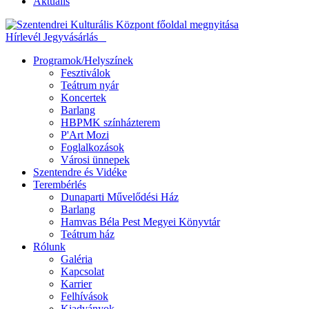
Aktuális
Hírlevél
Jegyvásárlás
Programok/Helyszínek
Fesztiválok
Teátrum nyár
Koncertek
Barlang
HBPMK színházterem
P'Art Mozi
Foglalkozások
Városi ünnepek
Szentendre és Vidéke
Terembérlés
Dunaparti Művelődési Ház
Barlang
Hamvas Béla Pest Megyei Könyvtár
Teátrum ház
Rólunk
Galéria
Kapcsolat
Karrier
Felhívások
Kiadványok