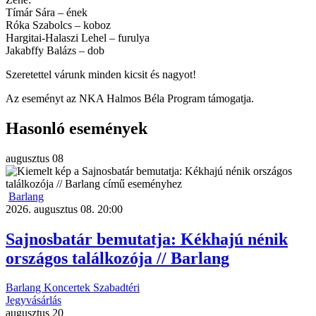
Tímár Sára – ének
Róka Szabolcs – koboz
Hargitai-Halaszi Lehel – furulya
Jakabffy Balázs – dob
Szeretettel várunk minden kicsit és nagyot!
Az eseményt az NKA Halmos Béla Program támogatja.
Hasonló események
augusztus
08
Barlang
2026. augusztus 08. 20:00
Sajnosbatár bemutatja: Kékhajú nénik
országos találkozója // Barlang
Barlang
Koncertek
Szabadtéri
Jegyvásárlás
augusztus
20