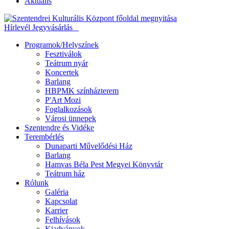
Aktuális
Hírlevél
Jegyvásárlás
Programok/Helyszínek
Fesztiválok
Teátrum nyár
Koncertek
Barlang
HBPMK színházterem
P'Art Mozi
Foglalkozások
Városi ünnepek
Szentendre és Vidéke
Terembérlés
Dunaparti Művelődési Ház
Barlang
Hamvas Béla Pest Megyei Könyvtár
Teátrum ház
Rólunk
Galéria
Kapcsolat
Karrier
Felhívások
Kiadványok