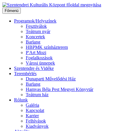
Ugrás
a
Főmenü
tartalomhoz
Programok/Helyszínek
Fesztiválok
Teátrum nyár
Koncertek
Barlang
HBPMK színházterem
P'Art Mozi
Foglalkozások
Városi ünnepek
Szentendre és Vidéke
Terembérlés
Dunaparti Művelődési Ház
Barlang
Hamvas Béla Pest Megyei Könyvtár
Teátrum ház
Rólunk
Galéria
Kapcsolat
Karrier
Felhívások
Kiadványok