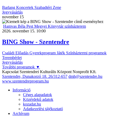
Barlang
Koncertek
Szabadtéri
Zene
Jegyvásárlás
november
15
Hamvas Béla Pest Megyei Könyvtár színházterem
2026. november 15. 10:00
BING Show - Szentendre
Családi
Előadás
Gyerekprogram
Játék
Színháztermi programok
Terembérlet
Jegyvásárlás
További programok
▼
Kapcsolat
Szentendrei Kulturális Központ Nonprofit Kft.
Szentendre, Dunakorzó 18.
26/312-657
dmh@szentendre.hu
www.szentendreprogram.hu
Információ
Céges alapadatok
Közérdekű adatok
kozadat.hu
Adatkezelési tájékoztató
Archívum