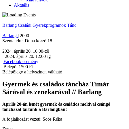
Aktuális
Barlang
Családi
Gyerekprogramok
Tánc
Barlang
|
2000
Szentendre
,
Duna korzó 18.
2024. április 20. 10:00
-tól
-
2024. április 20. 12:00
-ig
Facebook esemény
Belépő: 1500 Ft
Belépőjegy a helyszínen váltható
Gyermek és családos táncház Tímár
Sárával és zenekarával // Barlang
Április 20-án ismét gyermek és családos moldvai csángó
táncházat tartunk a Barlangban!
A foglalkozást vezeti: Soós Réka
Zene: