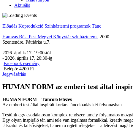
Aktuális
Előadás
Koprodukció
Színháztermi programok
Tánc
Hamvas Béla Pest Megyei Könyvtár színházterem
|
2000
Szentendre
,
Pátriárka u.7.
2026. április 17. 19:00
-tól
-
2026. április 17. 20:30
-ig
Facebook esemény
Belépő: 4200 Ft
Jegyvásárlás
HUMAN FORM az emberi test által inspirál
HUMAN FORM – Táncoló létezés
Az emberi test által inspirált kortárs táncelőadás két felvonásban.
Testünk egy csodálatosan komplex rendszer, amely folyamatos mozg
Egy olyan inspiráló tér, ami tele van izgalmas formákkal, kreatív m
látszatot és külsőségeket, hanem a rejtett rétegeket – a létezést magát i