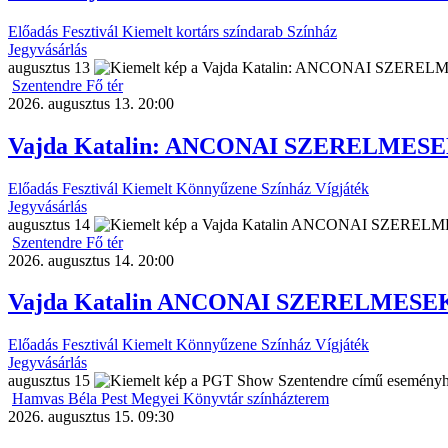
Előadás
Fesztivál
Kiemelt
kortárs színdarab
Színház
Jegyvásárlás
augusztus
13
Szentendre Fő tér
2026. augusztus 13. 20:00
Vajda Katalin: ANCONAI SZERELMESEK
Előadás
Fesztivál
Kiemelt
Könnyűzene
Színház
Vígjáték
Jegyvásárlás
augusztus
14
Szentendre Fő tér
2026. augusztus 14. 20:00
Vajda Katalin ANCONAI SZERELMESEK 
Előadás
Fesztivál
Kiemelt
Könnyűzene
Színház
Vígjáték
Jegyvásárlás
augusztus
15
Hamvas Béla Pest Megyei Könyvtár színházterem
2026. augusztus 15. 09:30