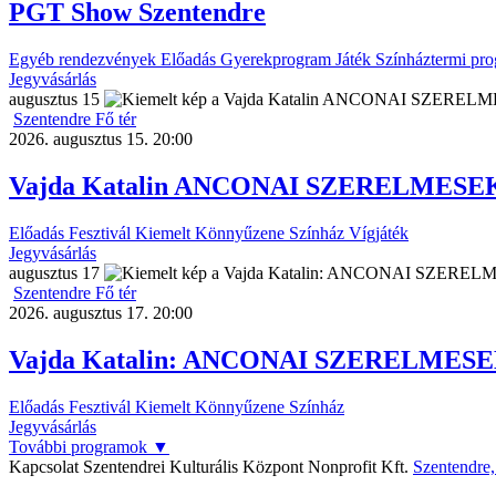
PGT Show Szentendre
Egyéb rendezvények
Előadás
Gyerekprogram
Játék
Színháztermi pr
Jegyvásárlás
augusztus
15
Szentendre Fő tér
2026. augusztus 15. 20:00
Vajda Katalin ANCONAI SZERELMESEK 
Előadás
Fesztivál
Kiemelt
Könnyűzene
Színház
Vígjáték
Jegyvásárlás
augusztus
17
Szentendre Fő tér
2026. augusztus 17. 20:00
Vajda Katalin: ANCONAI SZERELMESEK
Előadás
Fesztivál
Kiemelt
Könnyűzene
Színház
Jegyvásárlás
További programok
▼
Kapcsolat
Szentendrei Kulturális Központ Nonprofit Kft.
Szentendre