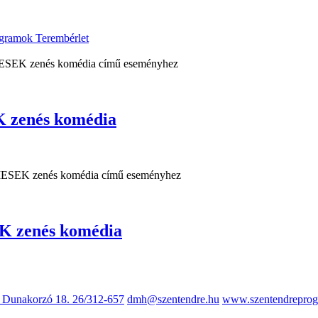
ogramok
Terembérlet
zenés komédia
 zenés komédia
, Dunakorzó 18.
26/312-657
dmh@szentendre.hu
www.szentendreprog