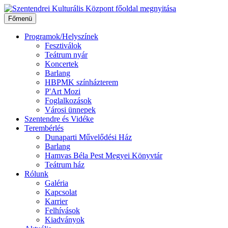
Ugrás
a
Főmenü
tartalomhoz
Programok/Helyszínek
Fesztiválok
Teátrum nyár
Koncertek
Barlang
HBPMK színházterem
P'Art Mozi
Foglalkozások
Városi ünnepek
Szentendre és Vidéke
Terembérlés
Dunaparti Művelődési Ház
Barlang
Hamvas Béla Pest Megyei Könyvtár
Teátrum ház
Rólunk
Galéria
Kapcsolat
Karrier
Felhívások
Kiadványok