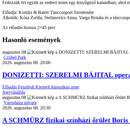
Fedezzük fel együtt az emberi testet egy lenyűgöző kalandban, ahol m
Előadja: Kortárs & Balett Tánccsoport Szentendre
Alkotók: Kósa Zsófia, Stefanovics Anna, Varga Renáta és a tánccsopo
Az előadás hossza 2×45 perc
Hasonló események
augusztus
08
Czóbel Park
2026. augusztus 08. 20:00
DONIZETTI: SZERELMI BÁJITAL opera-b
Előadás
Fesztivál
Kiemelt
klasszikus zene
Jegyvásárlás
augusztus
08
Városháza udvara
2026. augusztus 08. 20:30
A SCHMÜRZ fizikai színházi őrület Boris