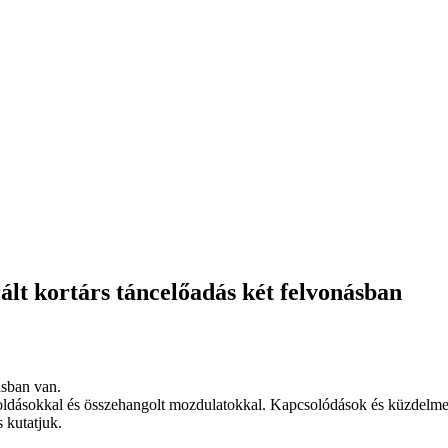
t kortárs táncelőadás két felvonásban
ásban van.
egoldásokkal és összehangolt mozdulatokkal. Kapcsolódások és küzdelm
s kutatjuk.