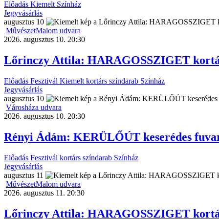
Előadás
Kiemelt
Színház
Jegyvásárlás
augusztus
10
MűvészetMalom udvara
2026. augusztus 10. 20:30
Lőrinczy Attila: HARAGOSSZIGET kortá
Előadás
Fesztivál
Kiemelt
kortárs színdarab
Színház
Jegyvásárlás
augusztus
10
Városháza udvara
2026. augusztus 10. 20:30
Rényi Ádám: KERÜLŐÚT keserédes fuvar 
Előadás
Fesztivál
kortárs színdarab
Színház
Jegyvásárlás
augusztus
11
MűvészetMalom udvara
2026. augusztus 11. 20:30
Lőrinczy Attila: HARAGOSSZIGET kortá