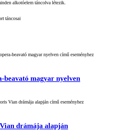
inden alkotóelem táncolva létezik.
rt táncosai
eavató magyar nyelven
 Vian drámája alapján