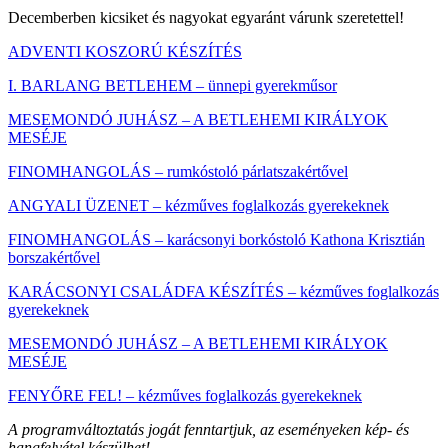
Decemberben kicsiket és nagyokat egyaránt várunk szeretettel!
ADVENTI KOSZORÚ KÉSZÍTÉS
I. BARLANG BETLEHEM – ünnepi gyerekműsor
MESEMON
DÓ JUHÁSZ – A BETLEHEMI KIRÁLYOK
MESÉJE
FINOMHANGOLÁS – rumkóstoló párlatszakértővel
ANGYALI ÜZENET – kézműves foglalkozás gyerekeknek
FINOMHANGOLÁS – karácsonyi borkóstoló Kathona Krisztián
borszakértővel
KARÁCSONYI CSALÁDFA KÉSZÍTÉS – kézműves foglalkozás
gyerekeknek
MESEMONDÓ JUHÁSZ – A BETLEHEMI KIRÁLYOK
MESÉJE
FENYŐRE FEL! – kézműves foglalkozás gyerekeknek
A programváltoztatás jogát fenntartjuk, az eseményeken kép- és
hangfelvétel készülhet!