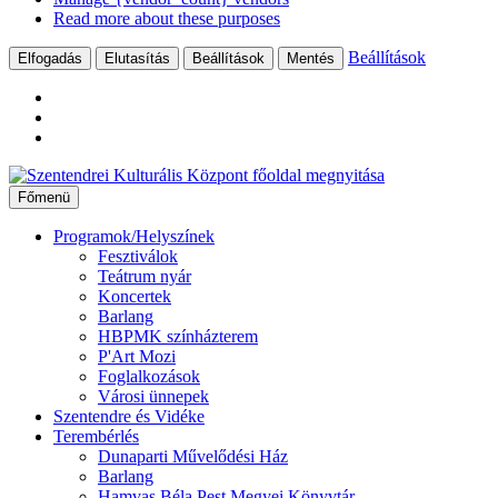
Read more about these purposes
Beállítások
Elfogadás
Elutasítás
Beállítások
Mentés
Ugrás
a
Főmenü
tartalomhoz
Programok/Helyszínek
Fesztiválok
Teátrum nyár
Koncertek
Barlang
HBPMK színházterem
P'Art Mozi
Foglalkozások
Városi ünnepek
Szentendre és Vidéke
Terembérlés
Dunaparti Művelődési Ház
Barlang
Hamvas Béla Pest Megyei Könyvtár