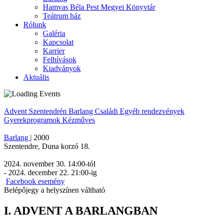
Hamvas Béla Pest Megyei Könyvtár
Teátrum ház
Rólunk
Galéria
Kapcsolat
Karrier
Felhívások
Kiadványok
Aktuális
Advent Szentendrén
Barlang
Családi
Egyéb rendezvények
Gyerekprogramok
Kézműves
Barlang
|
2000
Szentendre
,
Duna korzó 18.
2024. november 30. 14:00
-tól
-
2024. december 22. 21:00
-ig
Facebook esemény
Belépőjegy a helyszínen váltható
I. ADVENT A BARLANGBAN