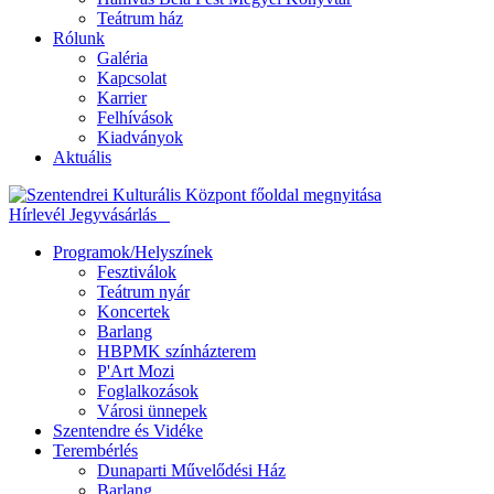
Teátrum ház
Rólunk
Galéria
Kapcsolat
Karrier
Felhívások
Kiadványok
Aktuális
Hírlevél
Jegyvásárlás
Programok/Helyszínek
Fesztiválok
Teátrum nyár
Koncertek
Barlang
HBPMK színházterem
P'Art Mozi
Foglalkozások
Városi ünnepek
Szentendre és Vidéke
Terembérlés
Dunaparti Művelődési Ház
Barlang