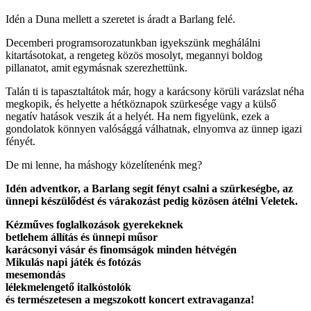
Idén a Duna mellett a szeretet is áradt a Barlang felé.
Decemberi programsorozatunkban igyekszünk meghálálni
kitartásotokat, a rengeteg közös mosolyt, megannyi boldog
pillanatot, amit egymásnak szerezhettünk.
Talán ti is tapasztaltátok már, hogy a karácsony körüli varázslat néha
megkopik, és helyette a hétköznapok szürkesége vagy a külső
negatív hatások veszik át a helyét. Ha nem figyelünk, ezek a
gondolatok könnyen valósággá válhatnak, elnyomva az ünnep igazi
fényét.
De mi lenne, ha máshogy közelítenénk meg?
Idén adventkor, a Barlang segít fényt csalni a szürkeségbe, az
ünnepi készülődést és várakozást pedig közösen átélni Veletek.
Kézműves foglalkozások gyerekeknek
betlehem állítás és ünnepi műsor
karácsonyi vásár és finomságok minden hétvégén
Mikulás napi játék és fotózás
mesemondás
lélekmelengető italkóstolók
és természetesen a megszokott koncert extravaganza!