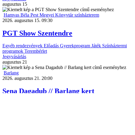
augusztus
15
Hamvas Béla Pest Megyei Könyvtár színházterem
2026. augusztus 15. 09:30
PGT Show Szentendre
Egyéb rendezvények
Előadás
Gyerekprogram
Játék
Színháztermi
programok
Terembérlet
Jegyvásárlás
augusztus
21
Barlang
2026. augusztus 21. 20:00
Sena Dagadub // Barlang kert
Barlang
Koncertek
Szabadtéri
Zene
Jegyvásárlás
augusztus
22
Barlang