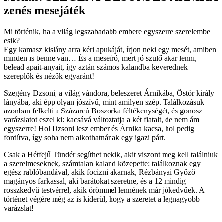
zenés mesejáték
Mi történik, ha a világ legszabadabb embere egyszerre szerelembe
esik?
Egy kamasz kislány arra kéri apukáját, írjon neki egy mesét, amiben
minden is benne van… És a meseíró, mert jó szülő akar lenni,
belead apait-anyait, így aztán számos kalandba keverednek
szereplők és nézők egyaránt!
Szegény Dzsoni, a világ vándora, beleszeret Árnikába, Östör király
lányába, aki épp olyan jószívű, mint amilyen szép. Találkozásuk
azonban felkelti a Százarcú Boszorka féltékenységét, és gonosz
varázslatot eszel ki: kacsává változtatja a két fiatalt, de nem ám
egyszerre! Hol Dzsoni lesz ember és Árnika kacsa, hol pedig
fordítva, így soha nem alkothatnának egy igazi párt.
Csak a Hétfejű Tündér segíthet nekik, akit viszont meg kell találniuk
a szerelmeseknek, számtalan kaland közepette: találkoznak egy
egész rablóbandával, akik focizni akarnak, Rézbányai Győző
magányos farkassal, aki barátokat szeretne, és a 12 mindig
rosszkedvű testvérrel, akik örömmel lennének már jókedvűek. A
történet végére még az is kiderül, hogy a szeretet a legnagyobb
varázslat!