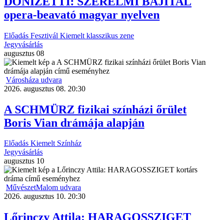
DONIZETTI: SZERELMI BÁJITAL
opera-beavató magyar nyelven
Előadás
Fesztivál
Kiemelt
klasszikus zene
Jegyvásárlás
augusztus
08
Városháza udvara
2026. augusztus 08. 20:30
A SCHMÜRZ fizikai színházi őrület
Boris Vian drámája alapján
Előadás
Kiemelt
Színház
Jegyvásárlás
augusztus
10
MűvészetMalom udvara
2026. augusztus 10. 20:30
Lőrinczy Attila: HARAGOSSZIGET