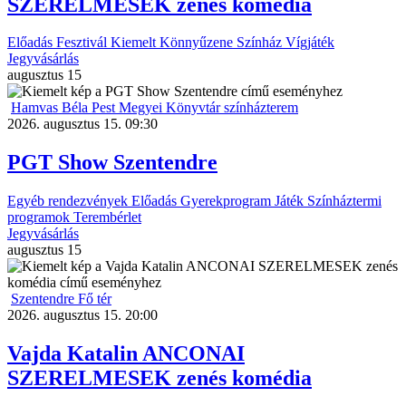
SZERELMESEK zenés komédia
Előadás
Fesztivál
Kiemelt
Könnyűzene
Színház
Vígjáték
Jegyvásárlás
augusztus
15
Hamvas Béla Pest Megyei Könyvtár színházterem
2026. augusztus 15. 09:30
PGT Show Szentendre
Egyéb rendezvények
Előadás
Gyerekprogram
Játék
Színháztermi
programok
Terembérlet
Jegyvásárlás
augusztus
15
Szentendre Fő tér
2026. augusztus 15. 20:00
Vajda Katalin ANCONAI
SZERELMESEK zenés komédia