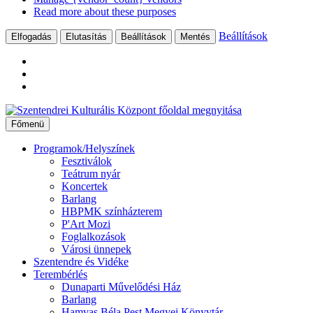
Read more about these purposes
Beállítások
Elfogadás
Elutasítás
Beállítások
Mentés
Ugrás
a
Főmenü
tartalomhoz
Programok/Helyszínek
Fesztiválok
Teátrum nyár
Koncertek
Barlang
HBPMK színházterem
P'Art Mozi
Foglalkozások
Városi ünnepek
Szentendre és Vidéke
Terembérlés
Dunaparti Művelődési Ház
Barlang
Hamvas Béla Pest Megyei Könyvtár