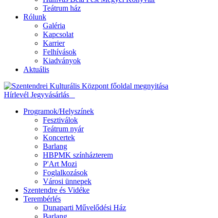
Teátrum ház
Rólunk
Galéria
Kapcsolat
Karrier
Felhívások
Kiadványok
Aktuális
Hírlevél
Jegyvásárlás
Programok/Helyszínek
Fesztiválok
Teátrum nyár
Koncertek
Barlang
HBPMK színházterem
P'Art Mozi
Foglalkozások
Városi ünnepek
Szentendre és Vidéke
Terembérlés
Dunaparti Művelődési Ház
Barlang