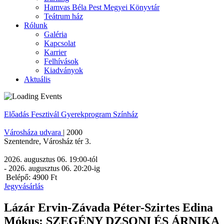
Hamvas Béla Pest Megyei Könyvtár
Teátrum ház
Rólunk
Galéria
Kapcsolat
Karrier
Felhívások
Kiadványok
Aktuális
Előadás
Fesztivál
Gyerekprogram
Színház
Városháza udvara
|
2000
Szentendre
,
Városház tér 3.
2026. augusztus 06. 19:00
-tól
-
2026. augusztus 06. 20:20
-ig
Belépő: 4900 Ft
Jegyvásárlás
Lázár Ervin-Závada Péter-Szirtes Edina
Mókus: SZEGÉNY DZSONI ÉS ÁRNIKA