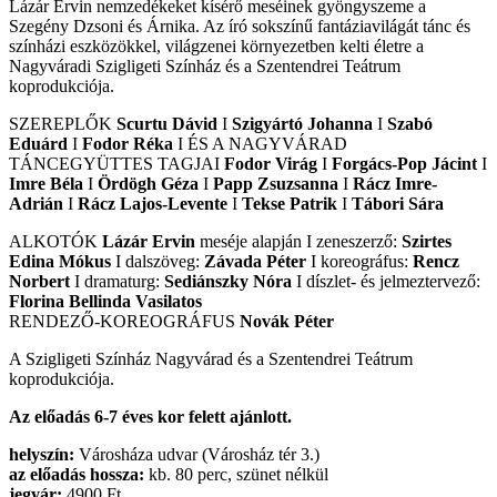
Lázár Ervin nemzedékeket kísérő meséinek gyöngyszeme a
Szegény Dzsoni és Árnika. Az író sokszínű fantáziavilágát tánc és
színházi eszközökkel, világzenei környezetben kelti életre a
Nagyváradi Szigligeti Színház és a Szentendrei Teátrum
koprodukciója.
SZEREPLŐK
Scurtu Dávid
I
Szigyártó Johanna
I
Szabó
Edu
árd
I
Fodor Réka
I ÉS A NAGYVÁRAD
TÁNCEGYÜTTES TAGJAI
Fodor Vir
ág
I
Forgá
cs-Pop J
á
cint
I
Imre B
é
la
I
Örd
ö
gh G
é
za
I
Papp Zsuzsanna
I
Rácz Imre-
Adrián
I
Rácz Lajos-Levente
I
Tekse Patrik
I
Tábori Sára
ALKOTÓK
Lázár Ervin
meséje alapján I zeneszerző:
Szirtes
Edina Mókus
I dalszöveg:
Závada Péter
I koreográfus:
Rencz
Norbert
I dramaturg:
Sediánszky Nóra
I díszlet- és jelmeztervező:
Florina Bellinda Vasilatos
RENDEZŐ-KOREOGRÁFUS
Novák Péter
A Szigligeti Színház Nagyvárad és a Szentendrei Teátrum
koprodukciója.
Az előadás 6-7 éves kor felett ajánlott.
helyszín:
Városháza udvar (Városház tér 3.)
az előadás hossza:
kb. 80 perc, szünet nélkül
jegyár:
4900 Ft