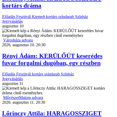
kortárs dráma
Előadás
Fesztivál
Kiemelt
kortárs színdarab
Színház
Jegyvásárlás
augusztus
10
Városháza udvara
2026. augusztus 10. 20:30
Rényi Ádám: KERÜLŐÚT keserédes
fuvar forgalmi dugóban, egy részben
Előadás
Fesztivál
kortárs színdarab
Színház
Jegyvásárlás
augusztus
11
MűvészetMalom udvara
2026. augusztus 11. 20:30
Lőrinczy Attila: HARAGOSSZIGET