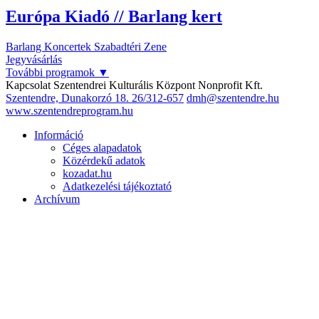
Európa Kiadó // Barlang kert
Barlang
Koncertek
Szabadtéri
Zene
Jegyvásárlás
További programok
▼
Kapcsolat
Szentendrei Kulturális Központ Nonprofit Kft.
Szentendre, Dunakorzó 18.
26/312-657
dmh@szentendre.hu
www.szentendreprogram.hu
Információ
Céges alapadatok
Közérdekű adatok
kozadat.hu
Adatkezelési tájékoztató
Archívum