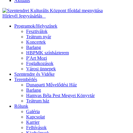
Aktuális
Hírlevél
Jegyvásárlás
Programok/Helyszínek
Fesztiválok
Teátrum nyár
Koncertek
Barlang
HBPMK színházterem
P'Art Mozi
Foglalkozások
Városi ünnepek
Szentendre és Vidéke
Terembérlés
Dunaparti Művelődési Ház
Barlang
Hamvas Béla Pest Megyei Könyvtár
Teátrum ház
Rólunk
Galéria
Kapcsolat
Karrier
Felhívások
Kiadványok