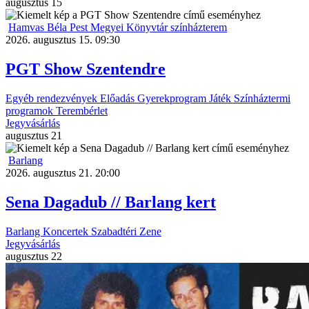
augusztus
15
Hamvas Béla Pest Megyei Könyvtár színházterem
2026. augusztus 15. 09:30
PGT Show Szentendre
Egyéb rendezvények
Előadás
Gyerekprogram
Játék
Színháztermi
programok
Terembérlet
Jegyvásárlás
augusztus
21
Barlang
2026. augusztus 21. 20:00
Sena Dagadub // Barlang kert
Barlang
Koncertek
Szabadtéri
Zene
Jegyvásárlás
augusztus
22