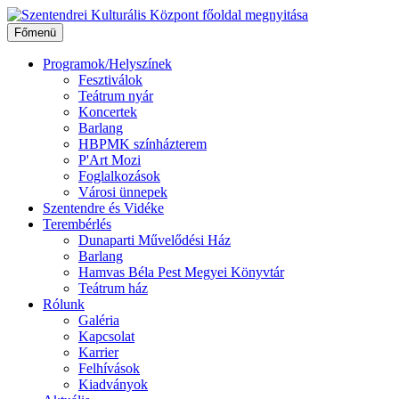
Ugrás
a
Főmenü
tartalomhoz
Programok/Helyszínek
Fesztiválok
Teátrum nyár
Koncertek
Barlang
HBPMK színházterem
P'Art Mozi
Foglalkozások
Városi ünnepek
Szentendre és Vidéke
Terembérlés
Dunaparti Művelődési Ház
Barlang
Hamvas Béla Pest Megyei Könyvtár
Teátrum ház
Rólunk
Galéria
Kapcsolat
Karrier
Felhívások
Kiadványok