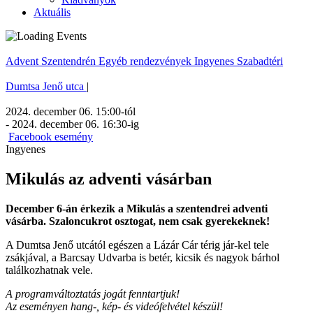
Aktuális
Advent Szentendrén
Egyéb rendezvények
Ingyenes
Szabadtéri
Dumtsa Jenő utca
|
2024. december 06. 15:00
-tól
-
2024. december 06. 16:30
-ig
Facebook esemény
Ingyenes
Mikulás az adventi vásárban
December 6-án érkezik a Mikulás a szentendrei adventi
vásárba. Szaloncukrot osztogat, nem csak gyerekeknek!
A Dumtsa Jenő utcától egészen a Lázár Cár térig jár-kel tele
zsákjával, a Barcsay Udvarba is betér, kicsik és nagyok bárhol
találkozhatnak vele.
A programváltoztatás jogát fenntartjuk!
Az eseményen hang-, kép- és videófelvétel készül!