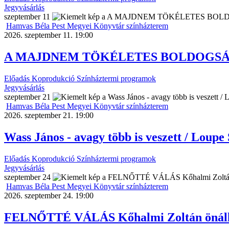
Jegyvásárlás
szeptember
11
Hamvas Béla Pest Megyei Könyvtár színházterem
2026. szeptember 11. 19:00
A MAJDNEM TÖKÉLETES BOLDOGSÁG REC
Előadás
Koprodukció
Színháztermi programok
Jegyvásárlás
szeptember
21
Hamvas Béla Pest Megyei Könyvtár színházterem
2026. szeptember 21. 19:00
Wass János - avagy több is veszett / Loupe
Előadás
Koprodukció
Színháztermi programok
Jegyvásárlás
szeptember
24
Hamvas Béla Pest Megyei Könyvtár színházterem
2026. szeptember 24. 19:00
FELNŐTTÉ VÁLÁS Kőhalmi Zoltán önálló