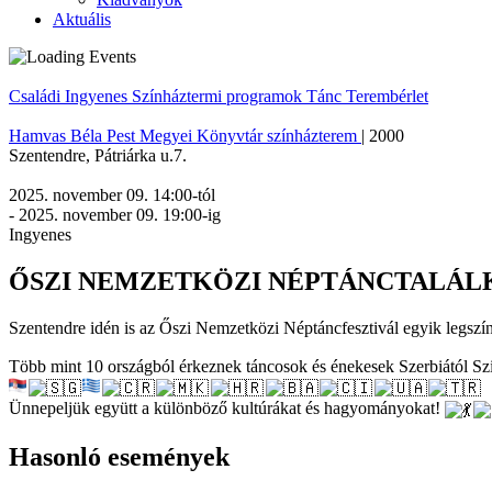
Aktuális
Családi
Ingyenes
Színháztermi programok
Tánc
Terembérlet
Hamvas Béla Pest Megyei Könyvtár színházterem
|
2000
Szentendre
,
Pátriárka u.7.
2025. november 09. 14:00
-tól
-
2025. november 09. 19:00
-ig
Ingyenes
ŐSZI NEMZETKÖZI NÉPTÁNCTALÁ
Szentendre idén is az Őszi Nemzetközi Néptáncfesztivál egyik legsz
Több mint 10 országból érkeznek táncosok és énekesek Szerbiától Sz
Ünnepeljük együtt a különböző kultúrákat és hagyományokat!
Hasonló események