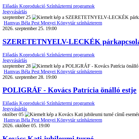
Előadás
Koprodukció
Színháztermi programok
Jegyvásárlás
szeptember
25
Hamvas Béla Pest Megyei Könyvtár színházterem
2026. szeptember 25. 19:00
SZERETETNYELV-LECKÉK párkapcsolati 
Előadás
Koprodukció
Színháztermi programok
Jegyvásárlás
szeptember
28
Hamvas Béla Pest Megyei Könyvtár színházterem
2026. szeptember 28. 19:00
POLIGRÁF - Kovács Patrícia önálló estje
Előadás
Koprodukció
Színháztermi programok
Jegyvásárlás
október
05
Hamvas Béla Pest Megyei Könyvtár színházterem
2026. október 05. 19:00
Kovács Kati jubileumi turné