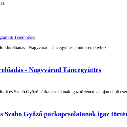
ogramok
Terembérlet
adás - Nagyvárad Táncegyüttes
 Szabó Győző párkapcsolatának igaz történ