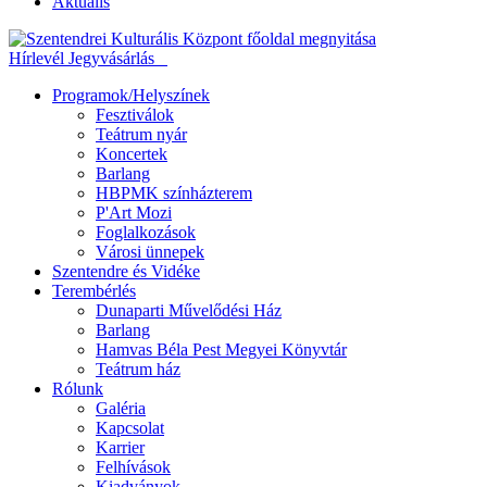
Aktuális
Hírlevél
Jegyvásárlás
Programok/Helyszínek
Fesztiválok
Teátrum nyár
Koncertek
Barlang
HBPMK színházterem
P'Art Mozi
Foglalkozások
Városi ünnepek
Szentendre és Vidéke
Terembérlés
Dunaparti Művelődési Ház
Barlang
Hamvas Béla Pest Megyei Könyvtár
Teátrum ház
Rólunk
Galéria
Kapcsolat
Karrier
Felhívások
Kiadványok