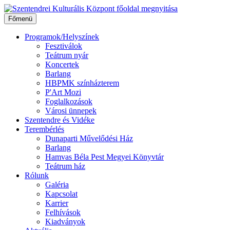
Ugrás
a
Főmenü
tartalomhoz
Programok/Helyszínek
Fesztiválok
Teátrum nyár
Koncertek
Barlang
HBPMK színházterem
P'Art Mozi
Foglalkozások
Városi ünnepek
Szentendre és Vidéke
Terembérlés
Dunaparti Művelődési Ház
Barlang
Hamvas Béla Pest Megyei Könyvtár
Teátrum ház
Rólunk
Galéria
Kapcsolat
Karrier
Felhívások
Kiadványok