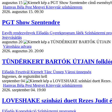
augusztus
15
Hamvas Béla Pest Megyei Könyvtár színházterem
2026. augusztus 15. 09:30
PGT Show Szentendre
Egyéb rendezvények
Előadás
Gyerekprogram
Játék
Színháztermi pr
Jegyvásárlás
augusztus
20
Városháza udvara
2026. augusztus 20. 20:00
TÜNDÉRKERT BARTÓK ÚTJAIN folklórelő
Előadás
Fesztivál
Kiemelt
Tánc
Ünnep
Városi ünnepség
Ingyenes, de regisztrálni kell
szeptember
04
Hamvas Béla Pest Megyei Könyvtár színházterem
2026. szeptember 04. 19:00
LOVESHAKE színházi duett Rezes Judit és
Előadás
Koprodukció
Színháztermi programok