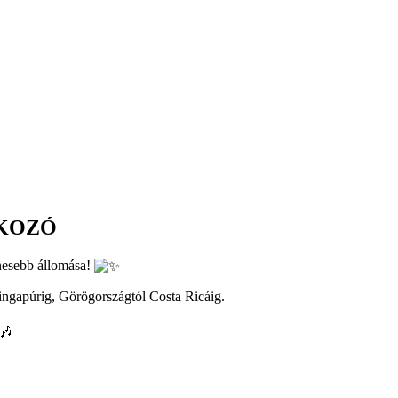
LKOZÓ
ínesebb állomása!
ingapúrig, Görögországtól Costa Ricáig.