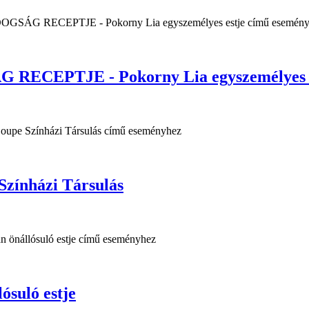
EPTJE - Pokorny Lia egyszemélyes e
 Színházi Társulás
suló estje