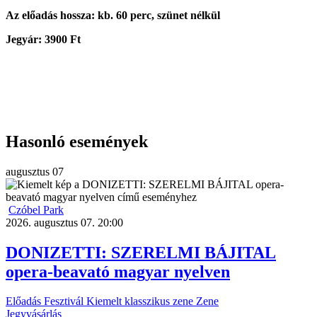
Az előadás hossza: kb. 60 perc, szünet nélkül
Jegyár: 3900 Ft
Hasonló események
augusztus
07
Czóbel Park
2026. augusztus 07. 20:00
DONIZETTI: SZERELMI BÁJITAL
opera-beavató magyar nyelven
Előadás
Fesztivál
Kiemelt
klasszikus zene
Zene
Jegyvásárlás