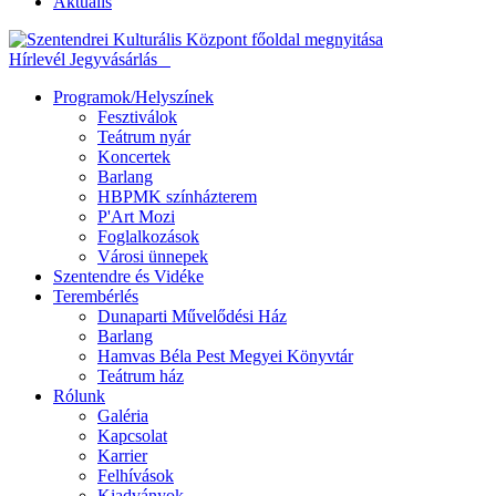
Aktuális
Hírlevél
Jegyvásárlás
Programok/Helyszínek
Fesztiválok
Teátrum nyár
Koncertek
Barlang
HBPMK színházterem
P'Art Mozi
Foglalkozások
Városi ünnepek
Szentendre és Vidéke
Terembérlés
Dunaparti Művelődési Ház
Barlang
Hamvas Béla Pest Megyei Könyvtár
Teátrum ház
Rólunk
Galéria
Kapcsolat
Karrier
Felhívások
Kiadványok