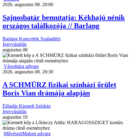
2026. augusztus 08. 20:00
Sajnosbatár bemutatja: Kékhajú nénik
országos találkozója // Barlang
Barlang
Koncertek
Szabadtéri
Jegyvásárlás
augusztus
08
Városháza udvara
2026. augusztus 08. 20:30
A SCHMÜRZ fizikai színházi őrület
Boris Vian drámája alapján
Előadás
Kiemelt
Színház
Jegyvásárlás
augusztus
10
MűvészetMalom udvara