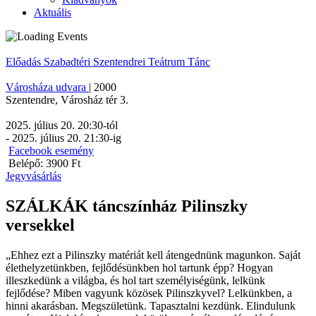
Aktuális
Előadás
Szabadtéri
Szentendrei Teátrum
Tánc
Városháza udvara
|
2000
Szentendre
,
Városház tér 3.
2025. július 20. 20:30
-tól
-
2025. július 20. 21:30
-ig
Facebook esemény
Belépő: 3900 Ft
Jegyvásárlás
SZÁLKÁK táncszínház Pilinszky
versekkel
„Ehhez ezt a Pilinszky matériát kell átengednünk magunkon. Saját
élethelyzetünkben, fejlődésünkben hol tartunk épp? Hogyan
illeszkedünk a világba, és hol tart személyiségünk, lelkünk
fejlődése? Miben vagyunk közösek Pilinszkyvel? Lelkünkben, a
hinni akarásban. Megszületünk. Tapasztalni kezdünk. Elindulunk