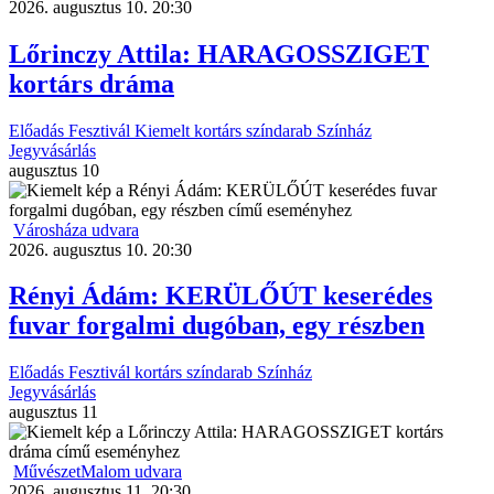
2026. augusztus 10. 20:30
Lőrinczy Attila: HARAGOSSZIGET
kortárs dráma
Előadás
Fesztivál
Kiemelt
kortárs színdarab
Színház
Jegyvásárlás
augusztus
10
Városháza udvara
2026. augusztus 10. 20:30
Rényi Ádám: KERÜLŐÚT keserédes
fuvar forgalmi dugóban, egy részben
Előadás
Fesztivál
kortárs színdarab
Színház
Jegyvásárlás
augusztus
11
MűvészetMalom udvara
2026. augusztus 11. 20:30