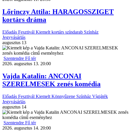
Lőrinczy Attila: HARAGOSSZIGET
kortárs dráma
Előadás
Fesztivál
Kiemelt
kortárs színdarab
Színház
Jegyvásárlás
augusztus
13
Szentendre Fő tér
2026. augusztus 13. 20:00
Vajda Katalin: ANCONAI
SZERELMESEK zenés komédia
Előadás
Fesztivál
Kiemelt
Könnyűzene
Színház
Vígjáték
Jegyvásárlás
augusztus
14
Szentendre Fő tér
2026. augusztus 14. 20:00