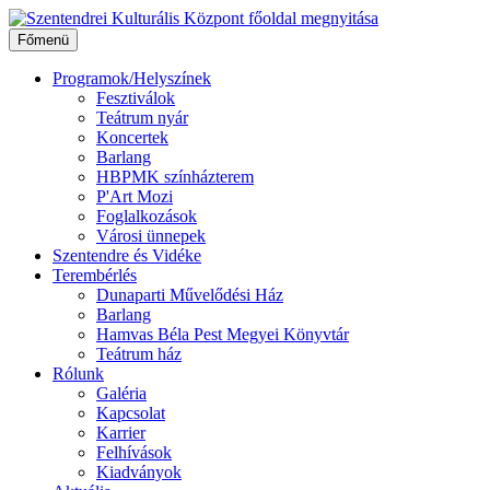
Ugrás
a
Főmenü
tartalomhoz
Programok/Helyszínek
Fesztiválok
Teátrum nyár
Koncertek
Barlang
HBPMK színházterem
P'Art Mozi
Foglalkozások
Városi ünnepek
Szentendre és Vidéke
Terembérlés
Dunaparti Művelődési Ház
Barlang
Hamvas Béla Pest Megyei Könyvtár
Teátrum ház
Rólunk
Galéria
Kapcsolat
Karrier
Felhívások
Kiadványok