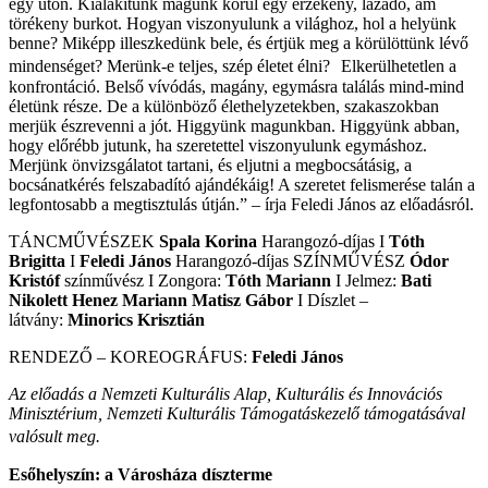
egy úton. Kialakítunk magunk körül egy érzékeny, lázadó, ám
törékeny burkot. Hogyan viszonyulunk a világhoz, hol a helyünk
benne? Miképp illeszkedünk bele, és értjük meg a körülöttünk lévő
mindenséget? Merünk-e teljes, szép életet élni? Elkerülhetetlen a
konfrontáció. Belső vívódás, magány, egymásra találás mind-mind
életünk része. De a különböző élethelyzetekben, szakaszokban
merjük észrevenni a jót. Higgyünk magunkban. Higgyünk abban,
hogy előrébb jutunk, ha szeretettel viszonyulunk egymáshoz.
Merjünk önvizsgálatot tartani, és eljutni a megbocsátásig, a
bocsánatkérés felszabadító ajándékáig! A szeretet felismerése talán a
legfontosabb a megtisztulás útján.” – írja Feledi János az előadásról.
TÁNCMŰVÉSZEK
Spala Korina
Harangozó-díjas I
Tóth
Brigitta
I
Feledi János
Harangozó-díjas SZÍNMŰVÉSZ
Ódor
Kristóf
színművész I Zongora:
Tóth Mariann
I Jelmez:
Bati
Nikolett
Henez Mariann
Matisz Gábor
I Díszlet –
látvány:
Minorics Krisztián
RENDEZŐ – KOREOGRÁFUS:
Feledi János
Az előadás a Nemzeti Kulturális Alap, Kulturális és Innovációs
Minisztérium, Nemzeti Kulturális Támogatáskezelő támogatásával
valósult meg.
Esőhelyszín: a Városháza díszterme