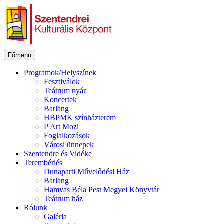
Ugrás
a
tartalomhoz
Főmenü
Programok/Helyszínek
Fesztiválok
Teátrum nyár
Koncertek
Barlang
HBPMK színházterem
P'Art Mozi
Foglalkozások
Városi ünnepek
Szentendre és Vidéke
Terembérlés
Dunaparti Művelődési Ház
Barlang
Hamvas Béla Pest Megyei Könyvtár
Teátrum ház
Rólunk
Galéria