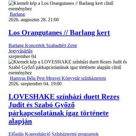
Barlang
2026. augusztus 28. 21:00
Los Orangutanes // Barlang kert
Barlang
Koncertek
Szabadtéri
Zene
Jegyvásárlás
szeptember
04
Hamvas Béla Pest Megyei Könyvtár színházterem
2026. szeptember 04. 19:00
LOVESHAKE színházi duett Rezes
Judit és Szabó Győző
párkapcsolatának igaz története
alapján
Előadás
Koprodukció
Színháztermi programok