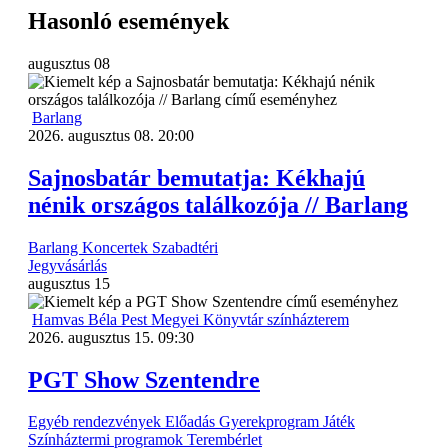
Hasonló események
augusztus
08
Barlang
2026. augusztus 08. 20:00
Sajnosbatár bemutatja: Kékhajú
nénik országos találkozója // Barlang
Barlang
Koncertek
Szabadtéri
Jegyvásárlás
augusztus
15
Hamvas Béla Pest Megyei Könyvtár színházterem
2026. augusztus 15. 09:30
PGT Show Szentendre
Egyéb rendezvények
Előadás
Gyerekprogram
Játék
Színháztermi programok
Terembérlet