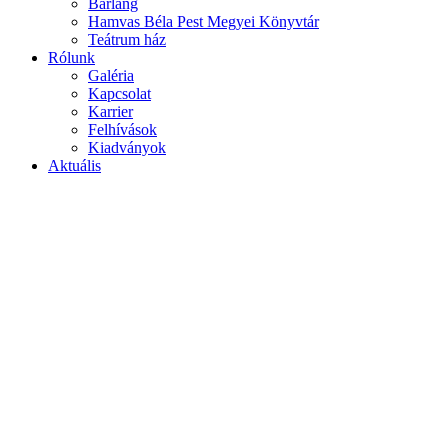
Barlang
Hamvas Béla Pest Megyei Könyvtár
Teátrum ház
Rólunk
Galéria
Kapcsolat
Karrier
Felhívások
Kiadványok
Aktuális