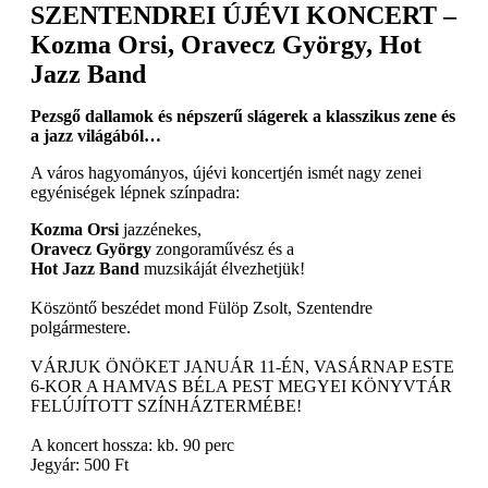
SZENTENDREI ÚJÉVI KONCERT –
Kozma Orsi, Oravecz György, Hot
Jazz Band
Pezsgő dallamok és népszerű slágerek a klasszikus zene és
a jazz világából…
A város hagyományos, újévi koncertjén ismét nagy zenei
egyéniségek lépnek színpadra:
Kozma Orsi
jazzénekes,
Oravecz György
zongoraművész és a
Hot Jazz Band
muzsikáját élvezhetjük!
Köszöntő beszédet mond Fülöp Zsolt, Szentendre
polgármestere.
VÁRJUK ÖNÖKET JANUÁR 11-ÉN, VASÁRNAP ESTE
6-KOR A HAMVAS BÉLA PEST MEGYEI KÖNYVTÁR
FELÚJÍTOTT SZÍNHÁZTERMÉBE!
A koncert hossza: kb. 90 perc
Jegyár: 500 Ft