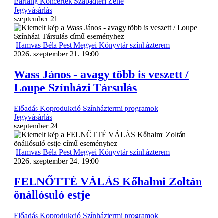
Barlang
Koncertek
Szabadtéri
Zene
Jegyvásárlás
szeptember
21
Hamvas Béla Pest Megyei Könyvtár színházterem
2026. szeptember 21. 19:00
Wass János - avagy több is veszett /
Loupe Színházi Társulás
Előadás
Koprodukció
Színháztermi programok
Jegyvásárlás
szeptember
24
Hamvas Béla Pest Megyei Könyvtár színházterem
2026. szeptember 24. 19:00
FELNŐTTÉ VÁLÁS Kőhalmi Zoltán
önállósuló estje
Előadás
Koprodukció
Színháztermi programok