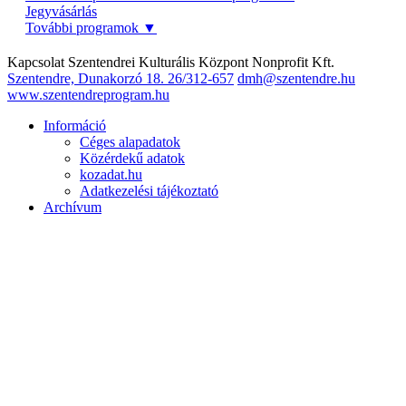
Jegyvásárlás
További programok
▼
Kapcsolat
Szentendrei Kulturális Központ Nonprofit Kft.
Szentendre, Dunakorzó 18.
26/312-657
dmh@szentendre.hu
www.szentendreprogram.hu
Információ
Céges alapadatok
Közérdekű adatok
kozadat.hu
Adatkezelési tájékoztató
Archívum