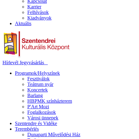
Kapcsolat
Karrier
Felhívások
Kiadványok
Aktuális
Hírlevél
Jegyvásárlás
Programok/Helyszínek
Fesztiválok
Teátrum nyár
Koncertek
Barlang
HBPMK színházterem
P'Art Mozi
Foglalkozások
Városi ünnepek
Szentendre és Vidéke
Terembérlés
Dunaparti Művelődési Ház