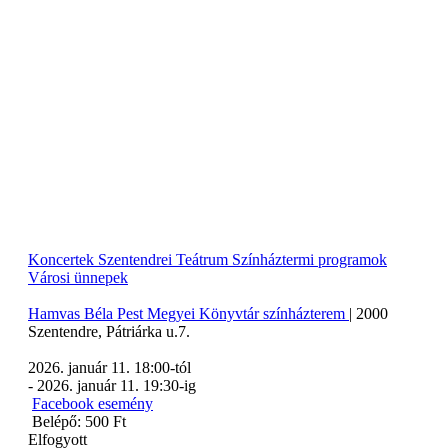
Koncertek
Szentendrei Teátrum
Színháztermi programok
Városi ünnepek
Hamvas Béla Pest Megyei Könyvtár színházterem
|
2000
Szentendre
,
Pátriárka u.7.
2026. január 11. 18:00
-tól
-
2026. január 11. 19:30
-ig
Facebook esemény
Belépő: 500 Ft
Elfogyott