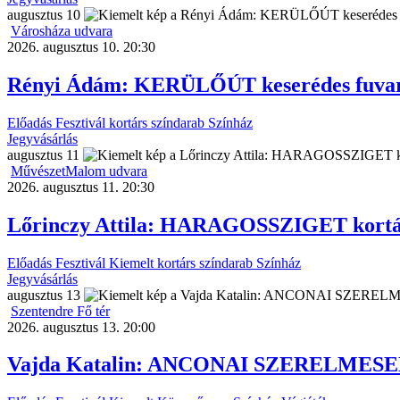
augusztus
10
Városháza udvara
2026. augusztus 10. 20:30
Rényi Ádám: KERÜLŐÚT keserédes fuvar 
Előadás
Fesztivál
kortárs színdarab
Színház
Jegyvásárlás
augusztus
11
MűvészetMalom udvara
2026. augusztus 11. 20:30
Lőrinczy Attila: HARAGOSSZIGET kortá
Előadás
Fesztivál
Kiemelt
kortárs színdarab
Színház
Jegyvásárlás
augusztus
13
Szentendre Fő tér
2026. augusztus 13. 20:00
Vajda Katalin: ANCONAI SZERELMESEK