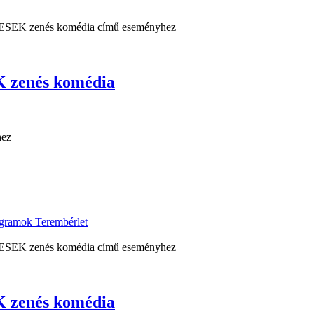
zenés komédia
ogramok
Terembérlet
zenés komédia