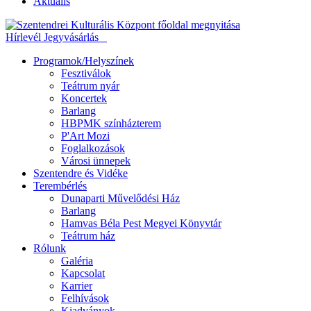
Aktuális
Hírlevél
Jegyvásárlás
Programok/Helyszínek
Fesztiválok
Teátrum nyár
Koncertek
Barlang
HBPMK színházterem
P'Art Mozi
Foglalkozások
Városi ünnepek
Szentendre és Vidéke
Terembérlés
Dunaparti Művelődési Ház
Barlang
Hamvas Béla Pest Megyei Könyvtár
Teátrum ház
Rólunk
Galéria
Kapcsolat
Karrier
Felhívások
Kiadványok