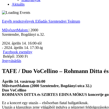
Aktuális
Egyéb rendezvények
Előadás
Szentendrei Teátrum
MűvészetMalom
|
2000
Szentendre
,
Bogdányi u.32.
2024. április 14. 16:00
-tól
-
2024. április 14. 17:30
-ig
Facebook esemény
Belépő: 3500 Ft
Jegyvásárlás
TAFE / Duo VoCellino – Rohmann Ditta és
Április 14. vasárnap 16:00
MűvészetMalom (2000 Szentendre, Bogdányi utca 32.)
Duo VoCellino
ROHMANN DITTA és SZIRTES EDINA MÓKUS koncertje gord
Ez a koncert egy utazás – elsősorban fiatal hallgatóknak.
Utazás a klasszikus zene világából indulva a népzenei feldolgozásoko