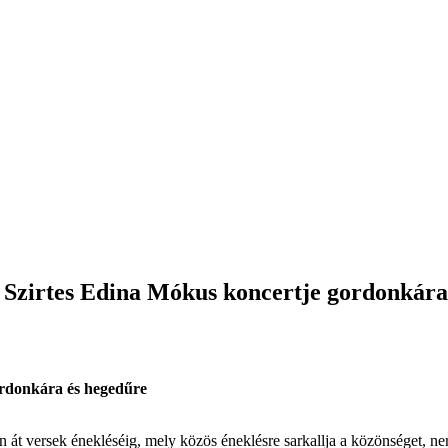
 Szirtes Edina Mókus koncertje gordonkára
onkára és hegedűre
n át versek énekléséig, mely közös éneklésre sarkallja a közönséget, n