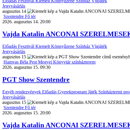
Előadás
Fesztivál
Kiemelt
Könnyűzene
Színház
Vígjáték
Jegyvásárlás
augusztus
14
Szentendre Fő tér
2026. augusztus 14. 20:00
Vajda Katalin ANCONAI SZERELMESEK 
Előadás
Fesztivál
Kiemelt
Könnyűzene
Színház
Vígjáték
Jegyvásárlás
augusztus
15
Hamvas Béla Pest Megyei Könyvtár színházterem
2026. augusztus 15. 09:30
PGT Show Szentendre
Egyéb rendezvények
Előadás
Gyerekprogram
Játék
Színháztermi pr
Jegyvásárlás
augusztus
15
Szentendre Fő tér
2026. augusztus 15. 20:00
Vajda Katalin ANCONAI SZERELMESEK 