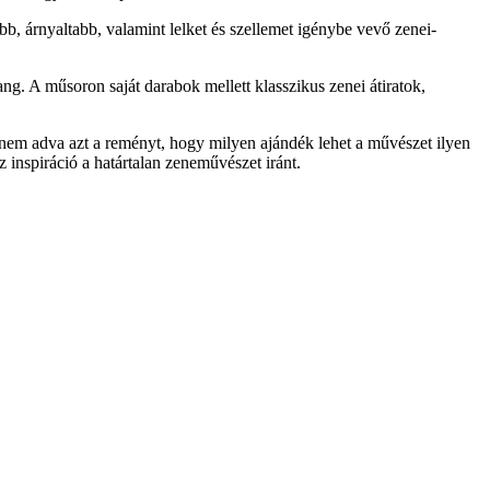
b, árnyaltabb, valamint lelket és szellemet igénybe vevő zenei-
ang. A műsoron saját darabok mellett klasszikus zenei átiratok,
em adva azt a reményt, hogy milyen ajándék lehet a művészet ilyen
 inspiráció a határtalan zeneművészet iránt.