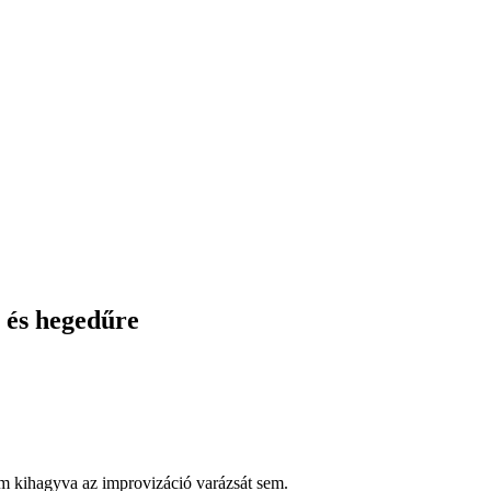
 és hegedűre
em kihagyva az improvizáció varázsát sem.