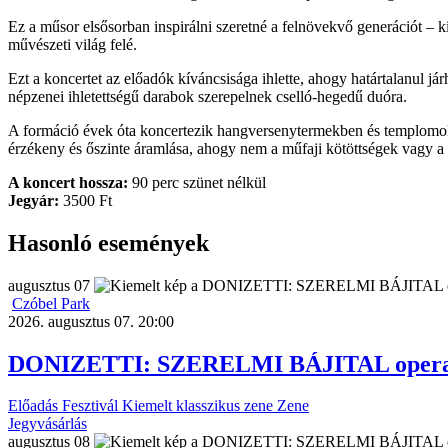
Ez a műsor elsősorban inspirálni szeretné a felnövekvő generációt – 
művészeti világ felé.
Ezt a koncertet az előadók kíváncsisága ihlette, ahogy határtalanul já
népzenei ihletettségű darabok szerepelnek cselló-hegedű duóra.
A formáció évek óta koncertezik hangversenytermekben és templomokb
érzékeny és őszinte áramlása, ahogy nem a műfaji kötöttségek vagy a k
A koncert hossza:
90 perc szünet nélkül
Jegyár:
3500 Ft
Hasonló események
augusztus
07
Czóbel Park
2026. augusztus 07. 20:00
DONIZETTI: SZERELMI BÁJITAL opera-b
Előadás
Fesztivál
Kiemelt
klasszikus zene
Zene
Jegyvásárlás
augusztus
08