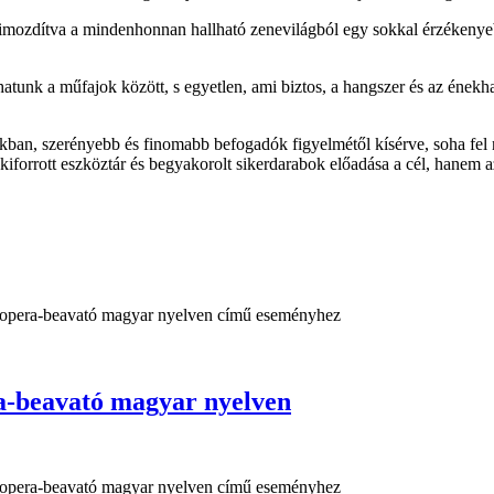
kimozdítva a mindenhonnan hallható zenevilágból egy sokkal érzékenyeb
rhatunk a műfajok között, s egyetlen, ami biztos, a hangszer és az énekh
an, szerényebb és finomabb befogadók figyelmétől kísérve, soha fel n
iforrott eszköztár és begyakorolt sikerdarabok előadása a cél, hanem az
eavató magyar nyelven