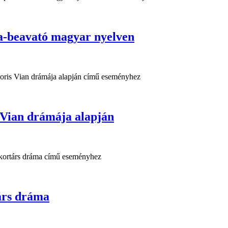
eavató magyar nyelven
 Vian drámája alapján
rs dráma