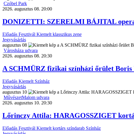
Czóbel Park
2026. augusztus 08. 20:00
DONIZETTI: SZERELMI BÁJITAL opera-b
Előadás
Fesztivál
Kiemelt
klasszikus zene
Jegyvásárlás
augusztus
08
Városháza udvara
2026. augusztus 08. 20:30
A SCHMÜRZ fizikai színházi őrület Boris
Előadás
Kiemelt
Színház
Jegyvásárlás
augusztus
10
MűvészetMalom udvara
2026. augusztus 10. 20:30
Lőrinczy Attila: HARAGOSSZIGET kortá
Előadás
Fesztivál
Kiemelt
kortárs színdarab
Színház
Jegyvásárlás