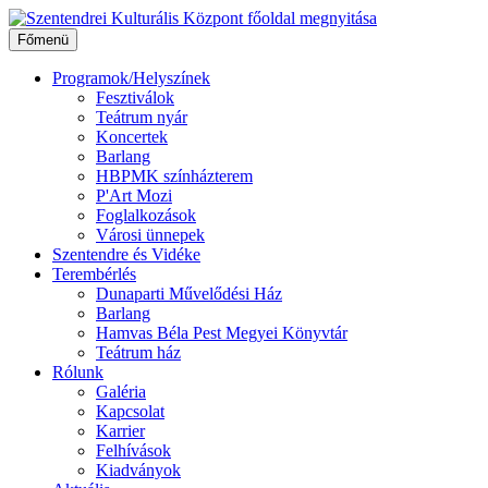
Ugrás
a
Főmenü
tartalomhoz
Programok/Helyszínek
Fesztiválok
Teátrum nyár
Koncertek
Barlang
HBPMK színházterem
P'Art Mozi
Foglalkozások
Városi ünnepek
Szentendre és Vidéke
Terembérlés
Dunaparti Művelődési Ház
Barlang
Hamvas Béla Pest Megyei Könyvtár
Teátrum ház
Rólunk
Galéria
Kapcsolat
Karrier
Felhívások
Kiadványok