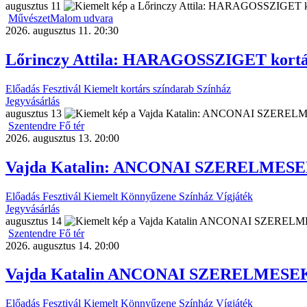
augusztus
11
MűvészetMalom udvara
2026. augusztus 11. 20:30
Lőrinczy Attila: HARAGOSSZIGET kortá
Előadás
Fesztivál
Kiemelt
kortárs színdarab
Színház
Jegyvásárlás
augusztus
13
Szentendre Fő tér
2026. augusztus 13. 20:00
Vajda Katalin: ANCONAI SZERELMESEK
Előadás
Fesztivál
Kiemelt
Könnyűzene
Színház
Vígjáték
Jegyvásárlás
augusztus
14
Szentendre Fő tér
2026. augusztus 14. 20:00
Vajda Katalin ANCONAI SZERELMESEK 
Előadás
Fesztivál
Kiemelt
Könnyűzene
Színház
Vígjáték