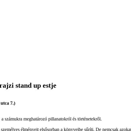
ajzi stand up estje
utca 7.)
számukra meghatározó pillanatokról és történetekről.
ó, személyes élményeit elsősorban a könyveibe sűríti. De nemcsak azok