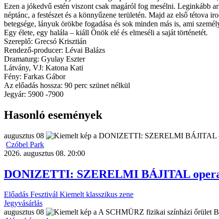
Ezen a jókedvű estén viszont csak magáról fog mesélni. Leginkább arró
néptánc, a festészet és a könnyűzene területén. Majd az első tétova i
betegsége, lányuk örökbe fogadása és sok minden más is, ami személy
Egy élete, egy halála – kiáll Önök elé és elmeséli a saját történetét.
Szereplő: Grecsó Krisztián
Rendező-producer: Lévai Balázs
Dramaturg: Gyulay Eszter
Látvány, VJ: Katona Kati
Fény: Farkas Gábor
Az előadás hossza: 90 perc szünet nélkül
Jegyár: 5900 -7900
Hasonló események
augusztus
08
Czóbel Park
2026. augusztus 08. 20:00
DONIZETTI: SZERELMI BÁJITAL opera-b
Előadás
Fesztivál
Kiemelt
klasszikus zene
Jegyvásárlás
augusztus
08