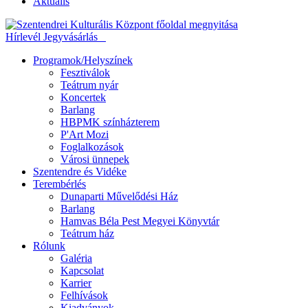
Aktuális
Hírlevél
Jegyvásárlás
Programok/Helyszínek
Fesztiválok
Teátrum nyár
Koncertek
Barlang
HBPMK színházterem
P'Art Mozi
Foglalkozások
Városi ünnepek
Szentendre és Vidéke
Terembérlés
Dunaparti Művelődési Ház
Barlang
Hamvas Béla Pest Megyei Könyvtár
Teátrum ház
Rólunk
Galéria
Kapcsolat
Karrier
Felhívások
Kiadványok