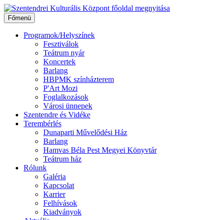
Ugrás
a
Főmenü
tartalomhoz
Programok/Helyszínek
Fesztiválok
Teátrum nyár
Koncertek
Barlang
HBPMK színházterem
P'Art Mozi
Foglalkozások
Városi ünnepek
Szentendre és Vidéke
Terembérlés
Dunaparti Művelődési Ház
Barlang
Hamvas Béla Pest Megyei Könyvtár
Teátrum ház
Rólunk
Galéria
Kapcsolat
Karrier
Felhívások
Kiadványok