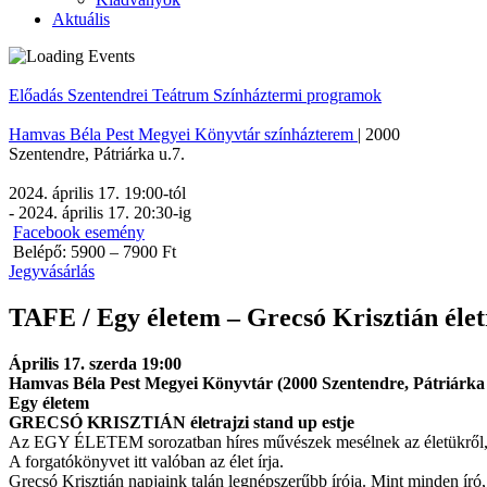
Aktuális
Előadás
Szentendrei Teátrum
Színháztermi programok
Hamvas Béla Pest Megyei Könyvtár színházterem
|
2000
Szentendre
,
Pátriárka u.7.
2024. április 17. 19:00
-tól
-
2024. április 17. 20:30
-ig
Facebook esemény
Belépő: 5900 – 7900 Ft
Jegyvásárlás
TAFE / Egy életem – Grecsó Krisztián életr
Április 17. szerda 19:00
Hamvas Béla Pest Megyei Könyvtár (2000 Szentendre, Pátriárka 
Egy életem
GRECSÓ KRISZTIÁN életrajzi stand up estje
Az EGY ÉLETEM sorozatban híres művészek mesélnek az életükről, a 
A forgatókönyvet itt valóban az élet írja.
Grecsó Krisztián napjaink talán legnépszerűbb írója. Mint minden ír