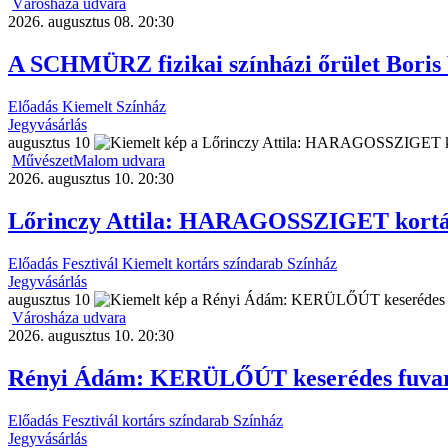
Városháza udvara
2026. augusztus 08. 20:30
A SCHMÜRZ fizikai színházi őrület Boris
Előadás
Kiemelt
Színház
Jegyvásárlás
augusztus
10
MűvészetMalom udvara
2026. augusztus 10. 20:30
Lőrinczy Attila: HARAGOSSZIGET kortá
Előadás
Fesztivál
Kiemelt
kortárs színdarab
Színház
Jegyvásárlás
augusztus
10
Városháza udvara
2026. augusztus 10. 20:30
Rényi Ádám: KERÜLŐÚT keserédes fuvar 
Előadás
Fesztivál
kortárs színdarab
Színház
Jegyvásárlás