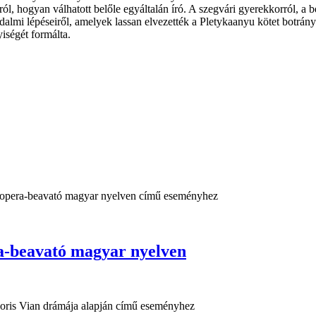
l, hogyan válhatott belőle egyáltalán író. A szegvári gyerekkorról, a 
rodalmi lépéseiről, amelyek lassan elvezették a Pletykaanyu kötet botrá
iségét formálta.
eavató magyar nyelven