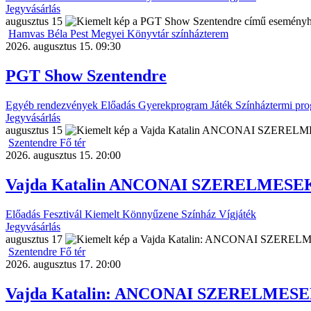
Jegyvásárlás
augusztus
15
Hamvas Béla Pest Megyei Könyvtár színházterem
2026. augusztus 15. 09:30
PGT Show Szentendre
Egyéb rendezvények
Előadás
Gyerekprogram
Játék
Színháztermi pr
Jegyvásárlás
augusztus
15
Szentendre Fő tér
2026. augusztus 15. 20:00
Vajda Katalin ANCONAI SZERELMESEK 
Előadás
Fesztivál
Kiemelt
Könnyűzene
Színház
Vígjáték
Jegyvásárlás
augusztus
17
Szentendre Fő tér
2026. augusztus 17. 20:00
Vajda Katalin: ANCONAI SZERELMESEK