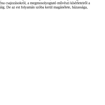
béna csajozásokról, a megmosolyogtató művészi kísérleteiről a
nyáig. De az est folyamán szóba kerül magánélete, házassága,