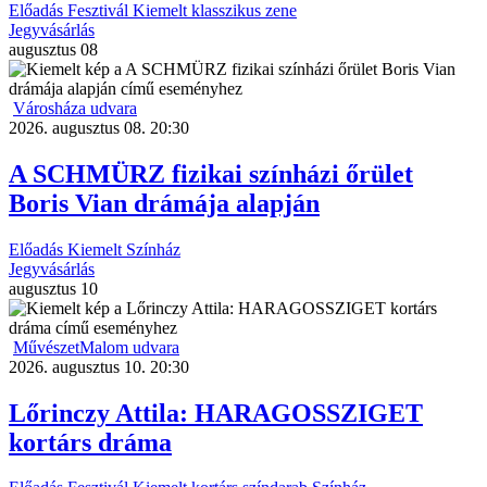
Előadás
Fesztivál
Kiemelt
klasszikus zene
Jegyvásárlás
augusztus
08
Városháza udvara
2026. augusztus 08. 20:30
A SCHMÜRZ fizikai színházi őrület
Boris Vian drámája alapján
Előadás
Kiemelt
Színház
Jegyvásárlás
augusztus
10
MűvészetMalom udvara
2026. augusztus 10. 20:30
Lőrinczy Attila: HARAGOSSZIGET
kortárs dráma