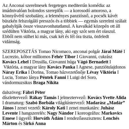
Az Anconai szerelmesek fergeteges mediterrán komédia: az
imádnivalóan bolondos szereplők — a korosodó amoroso, a
könnyűvérű szobalány, a leleményes panziósnő, a pocsék kávét
büszkén felszolgáló presszós és a többiek — egymás szerelmi szálait
gabalyítják össze visszavonhatatlanul. A kavalkád közepén ott áll
szédülten Viktória, a magyar lány, aki egy szót sem ért olaszul.
Ebből nem sülhet ki más, csak két és fél óra tiszta, önfeledt
vidámság.
SZEREPOSZTÁS Tomao Nicomaco, anconai polgár
Járai Máté
I
Lucrezio, kóbor milliomos
Fehér Tibor
I Giovanni, cukrász
Kovács Lehel
I Drusilla, Giovanni húga
Vágó Bernadett
I
Viktória, a magyar lány
Kovács Panka
I Agnese, panziótulajdonos
Náray Erika
I Dorina, Tomao házvezetőnője
Lévay Viktória
I
Lucia, Tomao lánya
Péntek Fanni
I Luigi del Soro,
vándormuzsikus
Braga Nikita
dalszöveg:
Fábri Péter
díszlettervező:
Rákay Tamás
I jelmeztervező:
Kovács Yvette Alida
I dramaturg:
Szabó Borbála
világítástervező:
Madarász „Madár”
János
I zenei vezető:
Károly Kati
I zenei munkatárs:
Juhász
Levente
I hangszerelés:
Nagy Nándor
I koreográfus:
Markovics
Emese
I ügyelő:
Horváth Ádám
I rendezőasszisztens:
Lenchés
Márton
és
Sirkó Anna