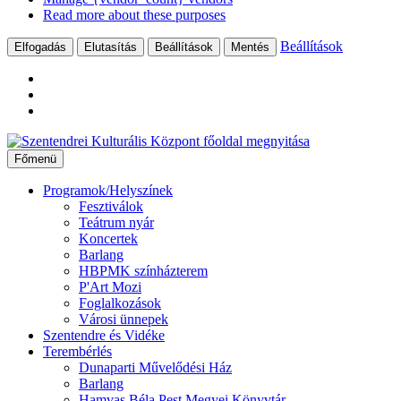
Read more about these purposes
Beállítások
Elfogadás
Elutasítás
Beállítások
Mentés
Ugrás
a
Főmenü
tartalomhoz
Programok/Helyszínek
Fesztiválok
Teátrum nyár
Koncertek
Barlang
HBPMK színházterem
P'Art Mozi
Foglalkozások
Városi ünnepek
Szentendre és Vidéke
Terembérlés
Dunaparti Művelődési Ház
Barlang
Hamvas Béla Pest Megyei Könyvtár