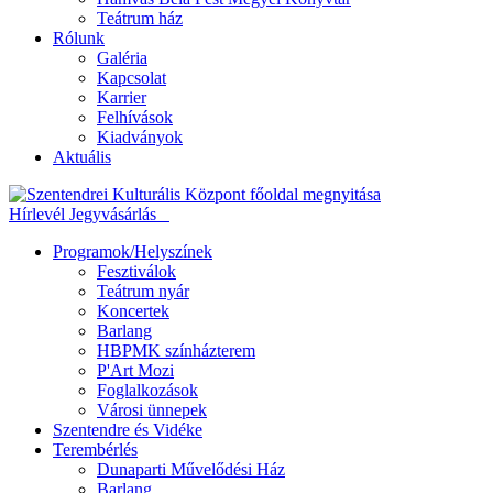
Teátrum ház
Rólunk
Galéria
Kapcsolat
Karrier
Felhívások
Kiadványok
Aktuális
Hírlevél
Jegyvásárlás
Programok/Helyszínek
Fesztiválok
Teátrum nyár
Koncertek
Barlang
HBPMK színházterem
P'Art Mozi
Foglalkozások
Városi ünnepek
Szentendre és Vidéke
Terembérlés
Dunaparti Művelődési Ház
Barlang