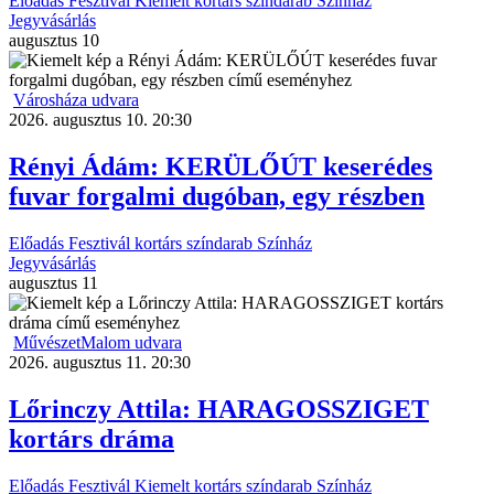
Előadás
Fesztivál
Kiemelt
kortárs színdarab
Színház
Jegyvásárlás
augusztus
10
Városháza udvara
2026. augusztus 10. 20:30
Rényi Ádám: KERÜLŐÚT keserédes
fuvar forgalmi dugóban, egy részben
Előadás
Fesztivál
kortárs színdarab
Színház
Jegyvásárlás
augusztus
11
MűvészetMalom udvara
2026. augusztus 11. 20:30
Lőrinczy Attila: HARAGOSSZIGET
kortárs dráma
Előadás
Fesztivál
Kiemelt
kortárs színdarab
Színház