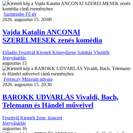
Szentendre Fő tér
2026. augusztus 15. 20:00
Vajda Katalin ANCONAI
SZERELMESEK zenés komédia
Előadás
Fesztivál
Kiemelt
Könnyűzene
Színház
Vígjáték
Jegyvásárlás
augusztus
15
Ferenczy Múzeum udvara
2026. augusztus 15. 20:30
BAROKK UDVARLÁS Vivaldi, Bach,
Telemann és Händel műveivel
Fesztivál
Kiemelt
Zene, koncert
Jegyvásárlás
augusztus
16