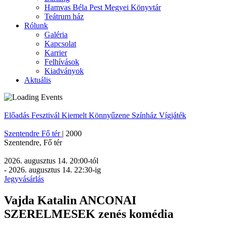
Hamvas Béla Pest Megyei Könyvtár
Teátrum ház
Rólunk
Galéria
Kapcsolat
Karrier
Felhívások
Kiadványok
Aktuális
Előadás
Fesztivál
Kiemelt
Könnyűzene
Színház
Vígjáték
Szentendre Fő tér
|
2000
Szentendre
,
Fő tér
2026. augusztus 14. 20:00
-tól
-
2026. augusztus 14. 22:30
-ig
Jegyvásárlás
Vajda Katalin ANCONAI
SZERELMESEK zenés komédia