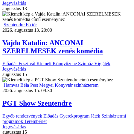
Jegyvásárlás
augusztus
13
Szentendre Fő tér
2026. augusztus 13. 20:00
Vajda Katalin: ANCONAI
SZERELMESEK zenés komédia
Előadás
Fesztivál
Kiemelt
Könnyűzene
Színház
Vígjáték
Jegyvásárlás
augusztus
15
Hamvas Béla Pest Megyei Könyvtár színházterem
2026. augusztus 15. 09:30
PGT Show Szentendre
Egyéb rendezvények
Előadás
Gyerekprogram
Játék
Színháztermi
programok
Terembérlet
Jegyvásárlás
augusztus
15