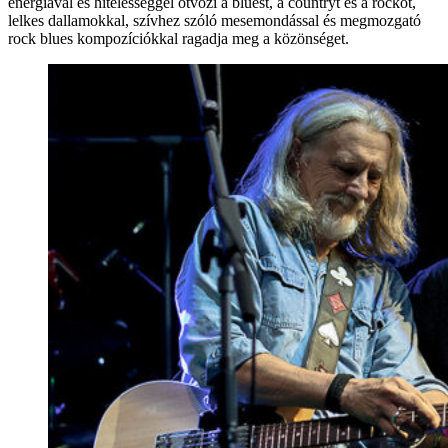
energiával és hitelességgel ötvözi a bluest, a countryt és a rockot,
lelkes dallamokkal, szívhez szóló mesemondással és megmozgató
rock blues kompozíciókkal ragadja meg a közönséget.