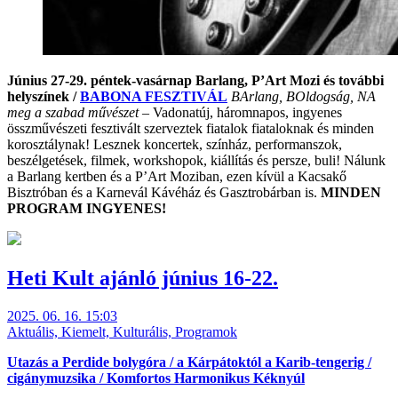
Június 27-29. péntek-vasárnap Barlang, P’Art Mozi és további
helyszínek /
BABONA FESZTIVÁL
BArlang, BOldogság, NA
meg a szabad művészet
– Vadonatúj, háromnapos, ingyenes
összművészeti fesztivált szerveztek fiatalok fiataloknak és minden
korosztálynak! Lesznek koncertek, színház, performanszok,
beszélgetések, filmek, workshopok, kiállítás és persze, buli! Nálunk
a Barlang kertben és a P’Art Moziban, ezen kívül a Kacsakő
Bisztróban és a Karnevál Kávéház és Gasztrobárban is.
MINDEN
PROGRAM INGYENES!
Heti Kult ajánló június 16-22.
2025. 06. 16. 15:03
Aktuális, Kiemelt, Kulturális, Programok
Utazás a Perdide bolygóra / a Kárpátoktól a Karib-tengerig /
cigánymuzsika / Komfortos Harmonikus Kéknyúl