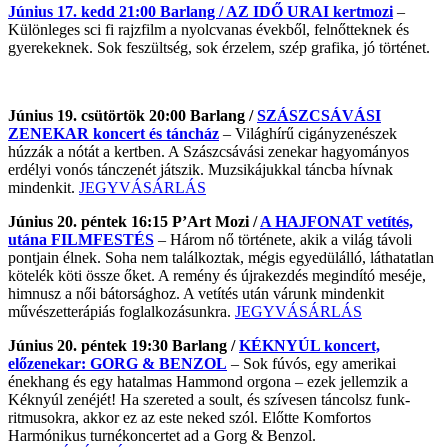
Június 17. kedd 21:00 Barlang /
AZ IDŐ URAI kertmozi
–
Különleges sci fi rajzfilm a nyolcvanas évekből, felnőtteknek és
gyerekeknek. Sok feszültség, sok érzelem, szép grafika, jó történet.
Június 19. csütörtök 20:00 Barlang /
SZÁSZCSÁVÁSI
ZENEKAR koncert és táncház
– Világhírű cigányzenészek
húzzák a nótát a kertben. A Szászcsávási zenekar hagyományos
erdélyi vonós tánczenét játszik. Muzsikájukkal táncba hívnak
mindenkit.
JEGYVÁSÁRLÁS
Június 20. péntek 16:15 P’Art Mozi /
A HAJFONAT vetítés,
utána FILMFESTÉS
– Három nő története, akik a világ távoli
pontjain élnek. Soha nem találkoztak, mégis egyedülálló, láthatatlan
kötelék köti össze őket. A remény és újrakezdés megindító meséje,
himnusz a női bátorsághoz. A vetítés után várunk mindenkit
művészetterápiás foglalkozásunkra.
JEGYVÁSÁRLÁS
Június 20. péntek 19:30 Barlang /
KÉKNYÚL koncert,
előzenekar: GORG & BENZOL
– Sok fúvós, egy amerikai
énekhang és egy hatalmas Hammond orgona – ezek jellemzik a
Kéknyúl zenéjét! Ha szereted a soult, és szívesen táncolsz funk-
ritmusokra, akkor ez az este neked szól. Előtte Komfortos
Harmónikus turnékoncertet ad a Gorg & Benzol.