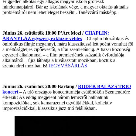
Független alkotás egy átlagos magyar iskola groteszk
mindennapjairól. Bár az iskolának vége, a magyar oktatás aktuális
problémáiról nem lehet eleget beszélni. Tanévzáró másképp.
Június 26. csütörtök 18:00 P’Art Mozi /
CHAPLIN:
ARANYLÁZ egyszeri, exkluzív vetítés
– Chaplin filozófikus és
önirónikus filmje megannyi, mára klasszikussá lett poént vonultat föl
a méltóságteljes cipőevéstől, a lírai zsemletáncig. A hazai közönség
egyszeri alkalommal – a film premierjének századik évfordulója
alkalmából – újra láthatja a kiválasztott mozikban, köztük a
szentendrei moziban is!
JEGYVÁSÁRLÁS
Június 26. csütörtök 20:00 Barlang /
RODEK BALÁZS TRIO
koncert
– A trió országos koncertturnéja csütörtökön Szentendrére
érkezik! Az eddig megjelent három lemezről hallhatunk
kompozíciókat, sok kamarazenei együttjátékkal, kollektív
improvizációkkal, klasszikus jazz-trió felállásban.