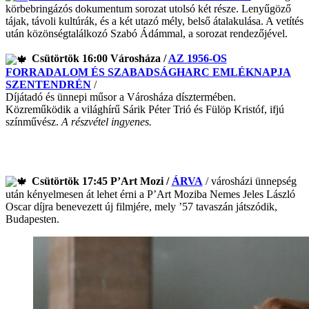
körbebringázós dokumentum sorozat utolsó két része. Lenyűgöző
tájak, távoli kultúrák, és a két utazó mély, belső átalakulása. A vetítés
után közönségtalálkozó Szabó Ádámmal, a sorozat rendezőjével.
Csütörtök 16:00 Városháza /
AZ 1956-OS
FORRADALOM ÉS SZABADSÁGHARC EMLÉKNAPJA
SZENTENDRÉN
/
Díjátadó és ünnepi műsor a Városháza dísztermében.
Közreműködik a világhírű Sárik Péter Trió és Fülöp Kristóf, ifjú
színművész.
A részvétel ingyenes.
Csütörtök 17:45 P’Art Mozi /
ÁRVA
/ városházi ünnepség
után kényelmesen át lehet érni a P’Art Moziba Nemes Jeles László
Oscar díjra benevezett új filmjére, mely ’57 tavaszán játszódik,
Budapesten.