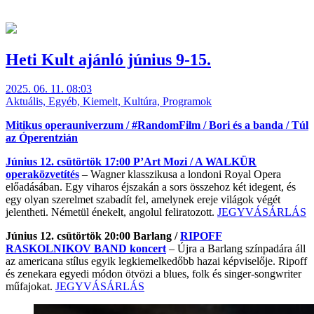
Heti Kult ajánló június 9-15.
2025. 06. 11. 08:03
Aktuális, Egyéb, Kiemelt, Kultúra, Programok
Mitikus operauniverzum /
#RandomFilm
/ Bori és a banda / Túl
az Óperentzián
Június 12. csütörtök 17:00 P’Art Mozi /
A WALKÜR
operaközvetítés
– Wagner klasszikusa a londoni Royal Opera
előadásában. Egy viharos éjszakán a sors összehoz két idegent, és
egy olyan szerelmet szabadít fel, amelynek ereje világok végét
jelentheti. Németül énekelt, angolul feliratozott.
JEGYVÁSÁRLÁS
Június 12. csütörtök 20:00 Barlang /
RIPOFF
RASKOLNIKOV BAND koncert
– Újra a Barlang színpadára áll
az americana stílus egyik legkiemelkedőbb hazai képviselője. Ripoff
és zenekara egyedi módon ötvözi a blues, folk és singer-songwriter
műfajokat.
JEGYVÁSÁRLÁS