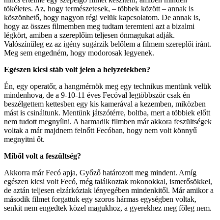
tökéletes. Az, hogy természetesek, – többek között – annak is
köszönhető, hogy nagyon régi velük kapcsolatom. De annak is,
hogy az összes filmemben meg tudtam teremteni azt a bizalmi
légkört, amiben a szereplőim teljesen önmagukat adják.
Valószínűleg ez az igény sugárzik belőlem a filmem szereplői iránt.
Meg sem engedném, hogy modorosak legyenek.
Egészen kicsi stáb volt jelen a helyzetekben?
Én, egy operatőr, a hangmérnök meg egy technikus mentünk velük
mindenhova, de a 9-10-11 éves Fecóval legtöbbször csak én
beszélgettem kettesben egy kis kamerával a kezemben, miközben
mást is csináltunk. Mentünk játszótérre, boltba, mert a többiek előtt
nem tudott megnyílni. A harmadik filmben már akkora feszültségek
voltak a már majdnem felnőtt Fecóban, hogy nem volt könnyű
megnyitni őt.
Miből volt a feszültség?
Akkorra már Fecó apja, Győző határozott meg mindent. Amíg
egészen kicsi volt Fecó, még találkoztak rokonokkal, ismerősökkel,
de aztán teljesen elzárkóztak lényegében mindenkitől. Már amikor a
második filmet forgattuk egy szoros hármas egységben voltak,
senkit nem engedtek közel magukhoz, a gyerekhez meg főleg nem.