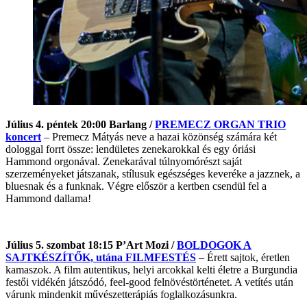
Július 4. péntek 20:00 Barlang /
PREMECZ ORGAN TRIO
koncert
– Premecz Mátyás neve a hazai közönség számára két
dologgal forrt össze: lendületes zenekarokkal és egy óriási
Hammond orgonával. Zenekarával túlnyomórészt saját
szerzeményeket játszanak, stílusuk egészséges keveréke a jazznek, a
bluesnak és a funknak. Végre először a kertben csendül fel a
Hammond dallama!
Július 5. szombat 18:15 P’Art Mozi /
BOLDOGOK A
SAJTKÉSZÍTŐK, utána FILMFESTÉS
– Érett sajtok, éretlen
kamaszok. A film autentikus, helyi arcokkal kelti életre a Burgundia
festői vidékén játszódó, feel-good felnövéstörténetet. A vetítés után
várunk mindenkit művészetterápiás foglalkozásunkra.