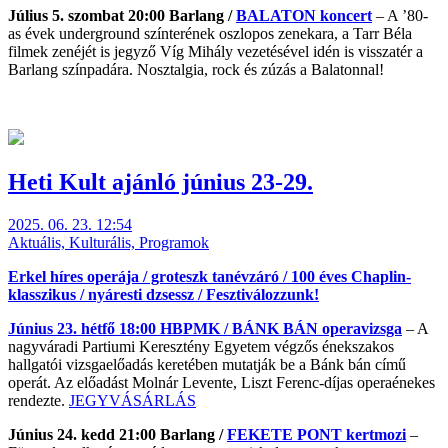
Július 5. szombat 20:00 Barlang /
BALATON koncert
– A ’80-
as évek underground színterének oszlopos zenekara, a Tarr Béla
filmek zenéjét is jegyző Víg Mihály vezetésével idén is visszatér a
Barlang színpadára. Nosztalgia, rock és zúzás a Balatonnal!
Heti Kult ajánló június 23-29.
2025. 06. 23. 12:54
Aktuális, Kulturális, Programok
Erkel híres operája / groteszk tanévzáró / 100 éves Chaplin-
klasszikus / nyáresti dzsessz / Fesztiválozzunk!
Június 23. hétfő 18:00 HBPMK /
BÁNK BÁN operavizsga
– A
nagyváradi Partiumi Keresztény Egyetem végzős énekszakos
hallgatói vizsgaelőadás keretében mutatják be a Bánk bán című
operát. Az előadást Molnár Levente, Liszt Ferenc-díjas operaénekes
rendezte.
JEGYVÁSÁRLÁS
Június 24. kedd 21:00 Barlang /
FEKETE PONT kertmozi
–