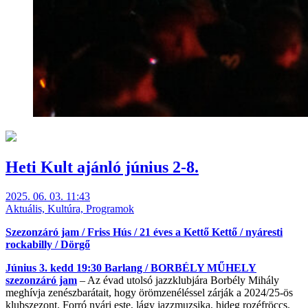
Heti Kult ajánló június 2-8.
2025. 06. 03. 11:43
Aktuális, Kultúra, Programok
Szezonzáró jam / Friss Hús / 21 éves a Kettő Kettő / nyáresti
rockabilly / Dörgő
Június 3. kedd 19:30 Barlang /
BORBÉLY MŰHELY
szezonzáró jam
– Az évad utolsó jazzklubjára Borbély Mihály
meghívja zenészbarátait, hogy örömzenéléssel zárják a 2024/25-ös
klubszezont. Forró nyári este, lágy jazzmuzsika, hideg rozéfröccs.