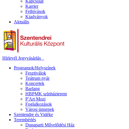
Kapcsolat
Karrier
Felhívások
Kiadványok
Aktuális
Hírlevél
Jegyvásárlás
Programok/Helyszínek
Fesztiválok
Teátrum nyár
Koncertek
Barlang
HBPMK színházterem
P'Art Mozi
Foglalkozások
Városi ünnepek
Szentendre és Vidéke
Terembérlés
Dunaparti Művelődési Ház