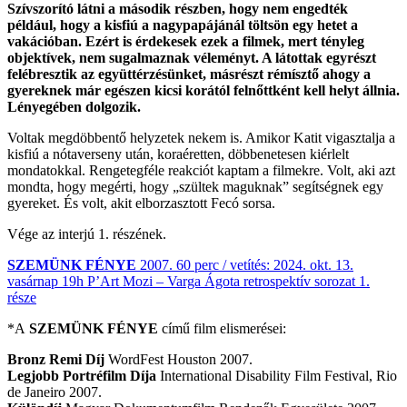
Szívszorító látni a második részben, hogy nem engedték
például, hogy a kisfiú a nagypapájánál töltsön egy hetet a
vakációban. Ezért is érdekesek ezek a filmek, mert tényleg
objektívek, nem sugalmaznak véleményt. A látottak egyrészt
felébresztik az együttérzésünket, másrészt rémísztő ahogy a
gyereknek már egészen kicsi korától felnőttként kell helyt állnia.
Lényegében dolgozik.
Voltak megdöbbentő helyzetek nekem is. Amikor Katit vigasztalja a
kisfiú a nótaverseny után, koraéretten, döbbenetesen kiérlelt
mondatokkal. Rengetegféle reakciót kaptam a filmekre. Volt, aki azt
mondta, hogy megérti, hogy „szültek maguknak” segítségnek egy
gyereket. És volt, akit elborzasztott Fecó sorsa.
Vége az interjú 1. részének.
SZEMÜNK FÉNYE
2007. 60 perc / vetítés: 2024. okt. 13.
vasárnap 19h P’Art Mozi – Varga Ágota retrospektív sorozat 1.
része
*A
SZEMÜNK FÉNYE
című film elismerései:
Bronz Remi Díj
WordFest Houston 2007.
Legjobb Portréfilm Díja
International Disability Film Festival, Rio
de Janeiro 2007.