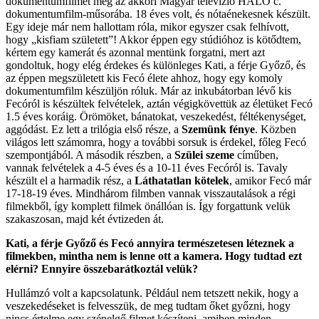
dokumentumfilmet még az akkori Magyar televízió HÁLÓ c.
dokumentumfilm-műsorába. 18 éves volt, és nótaénekesnek készült.
Egy ideje már nem hallottam róla, mikor egyszer csak felhívott,
hogy „kisfiam született”! Akkor éppen egy stúdióhoz is kötődtem,
kértem egy kamerát és azonnal mentünk forgatni, mert azt
gondoltuk, hogy elég érdekes és különleges Kati, a férje Győző, és
az éppen megszületett kis Fecó élete ahhoz, hogy egy komoly
dokumentumfilm készüljön róluk. Már az inkubátorban lévő kis
Fecóról is készültek felvételek, aztán végigkövettük az életüket Fecó
1.5 éves koráig. Örömöket, bánatokat, veszekedést, féltékenységet,
aggódást. Ez lett a trilógia első része, a
Szemünk fénye
. Közben
világos lett számomra, hogy a további sorsuk is érdekel, főleg Fecó
szempontjából. A második részben, a
Szülei szeme
címűben,
vannak felvételek a 4-5 éves és a 10-11 éves Fecóról is. Tavaly
készült el a harmadik rész, a
Láthatatlan kötelek
, amikor Fecó már
17-18-19 éves. Mindhárom filmben vannak visszautalások a régi
filmekből, így komplett filmek önállóan is. Így forgattunk velük
szakaszosan, majd két évtizeden át.
Kati, a férje Győző és Fecó annyira természetesen léteznek a
filmekben, mintha nem is lenne ott a kamera. Hogy tudtad ezt
elérni? Ennyire összebarátkoztál velük?
Hullámzó volt a kapcsolatunk. Például nem tetszett nekik, hogy a
veszekedéseket is felvesszük, de meg tudtam őket győzni, hogy
nincs értelme egy szépelgő filmet készíteni, amiben minden