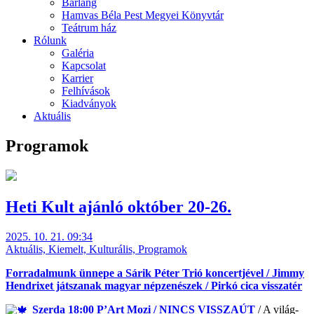
Barlang
Hamvas Béla Pest Megyei Könyvtár
Teátrum ház
Rólunk
Galéria
Kapcsolat
Karrier
Felhívások
Kiadványok
Aktuális
Programok
Heti Kult ajánló október 20-26.
2025. 10. 21. 09:34
Aktuális, Kiemelt, Kulturális, Programok
Forradalmunk ünnepe a Sárik Péter Trió koncertjével / Jimmy
Hendrixet játszanak magyar népzenészek / Pirkó cica visszatér
Szerda 18:00 P’Art Mozi /
NINCS VISSZAÚT
/ A világ-