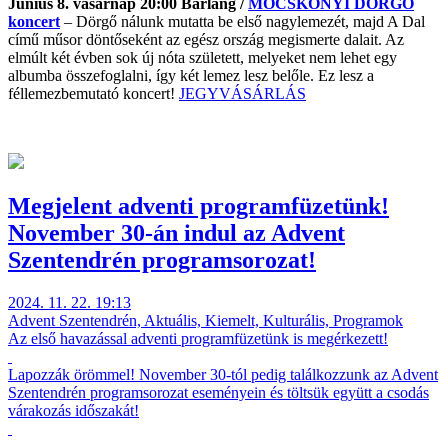
Június 8. vasárnap 20:00 Barlang /
MOCSKONYI DÖRGŐ
koncert
– Dörgő nálunk mutatta be első nagylemezét, majd A Dal
című műsor döntőseként az egész ország megismerte dalait. Az
elmúlt két évben sok új nóta született, melyeket nem lehet egy
albumba összefoglalni, így két lemez lesz belőle. Ez lesz a
féllemezbemutató koncert!
JEGYVÁSÁRLÁS
Megjelent adventi programfüzetünk!
November 30-án indul az Advent
Szentendrén programsorozat!
2024. 11. 22. 19:13
Advent Szentendrén, Aktuális, Kiemelt, Kulturális, Programok
Az első havazással adventi programfüzetünk is megérkezett!
Lapozzák örömmel! November 30-tól pedig találkozzunk az Advent
Szentendrén programsorozat eseményein és töltsük együtt a csodás
várakozás időszakát!