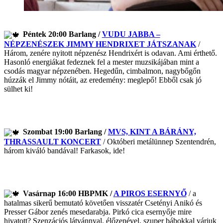
Péntek 20:00 Barlang /
VUDU JABBA –
NÉPZENÉSZEK JIMMY HENDRIXET JÁTSZANAK
/
Három, zenére nyitott népzenész Hendrixért is odavan. Ami érthető.
Hasonló energiákat fedeznek fel a mester muzsikájában mint a
csodás magyar népzenében. Hegedűn, cimbalmon, nagybőgőn
húzzák el Jimmy nótáit, az eredemény: meglepő! Ebből csak jó
sülhet ki!
Szombat 19:00 Barlang /
MVS, KINT A BÁRÁNY,
THRASSAULT KONCERT
/ Októberi metálünnep Szentendrén,
három kiváló bandával! Farkasok, ide!
Vasárnap 16:00 HBPMK /
A PIROS ESERNYŐ
/ a
hatalmas sikerű bemutató követően visszatér Csetényi Anikó és
Presser Gábor zenés mesedarabja. Pirkó cica esernyője mire
hivatott? Szenzációs látvánnyal, élőzenével, szuper bábokkal várjuk