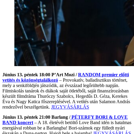
Június 13. péntek 18:00 P’Art Mozi /
RANDOM premier előtti
vetítés és közönségtalálkozó
– Provokatív, balladisztikus történet,
mely a senkiföldjén játszódik, az évszázad legőrültebb napján.
Filmiskolás tanárok és diákok saját ötletéből, saját finanszírozásban
készült filmdráma Thuróczy Szabolcs, Hegedűs D. Géza, Kerekes
Éva és Nagy Katica főszereplésével. A vetítés után Salamon András
rendezővel beszélgetünk.
JEGYVÁSÁRLÁS
Június 13. péntek 21:00 Barlang /
PÉTERFY BORI & LOVE
BAND koncert
– A 18. életévét betöltő Love Band idén is hatalmas
energiával robban be a Barlangba! Bori-számok egy fülledt nyári
éjszakán a Duna-parton. Hajolj bele a hajamba!
JEGYVÁSÁRLÁS