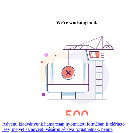
Adventi kiadványunk hamarosan nyomtatott formában is elérhető
lesz, melyet az adventi vásáron sétálva forgathatnak, benne