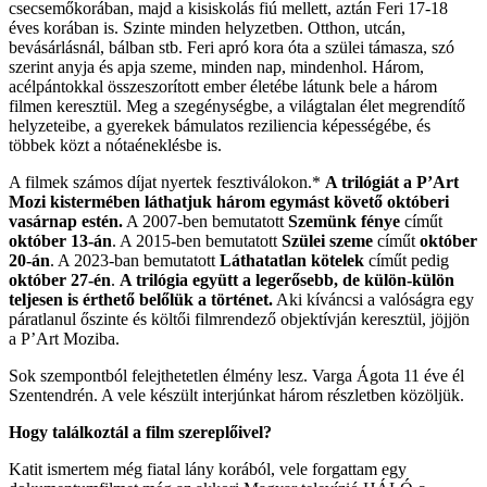
csecsemőkorában, majd a kisiskolás fiú mellett, aztán Feri 17-18
éves korában is. Szinte minden helyzetben. Otthon, utcán,
bevásárlásnál, bálban stb. Feri apró kora óta a szülei támasza, szó
szerint anyja és apja szeme, minden nap, mindenhol. Három,
acélpántokkal összeszorított ember életébe látunk bele a három
filmen keresztül. Meg a szegénységbe, a világtalan élet megrendítő
helyzeteibe, a gyerekek bámulatos reziliencia képességébe, és
többek közt a nótaéneklésbe is.
A filmek számos díjat nyertek fesztiválokon.*
A trilógiát a P’Art
Mozi kistermében láthatjuk három egymást követő októberi
vasárnap estén.
A 2007-ben bemutatott
Szemünk fénye
címűt
október 13-án
. A 2015-ben bemutatott
Szülei szeme
címűt
október
20-án
. A 2023-ban bemutatott
Láthatatlan kötelek
címűt pedig
október 27-én
.
A trilógia együtt a legerősebb, de külön-külön
teljesen is érthető belőlük a történet.
Aki kíváncsi a valóságra egy
páratlanul őszinte és költői filmrendező objektívján keresztül, jöjjön
a P’Art Moziba.
Sok szempontból felejthetetlen élmény lesz. Varga Ágota 11 éve él
Szentendrén. A vele készült interjúnkat három részletben közöljük.
Hogy találkoztál a film szereplőivel?
Katit ismertem még fiatal lány korából, vele forgattam egy