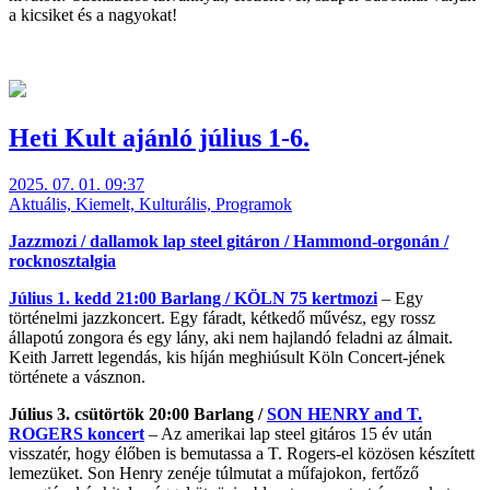
a kicsiket és a nagyokat!
Heti Kult ajánló július 1-6.
2025. 07. 01. 09:37
Aktuális, Kiemelt, Kulturális, Programok
Jazzmozi / dallamok lap steel gitáron / Hammond-orgonán /
rocknosztalgia
Július 1. kedd 21:00 Barlang /
KÖLN 75 kertmozi
– Egy
történelmi jazzkoncert. Egy fáradt, kétkedő művész, egy rossz
állapotú zongora és egy lány, aki nem hajlandó feladni az álmait.
Keith Jarrett legendás, kis híján meghiúsult Köln Concert-jének
története a vásznon.
Július 3. csütörtök 20:00 Barlang /
SON HENRY and T.
ROGERS koncert
– Az amerikai lap steel gitáros 15 év után
visszatér, hogy élőben is bemutassa a T. Rogers-el közösen készített
lemezüket. Son Henry zenéje túlmutat a műfajokon, fertőző