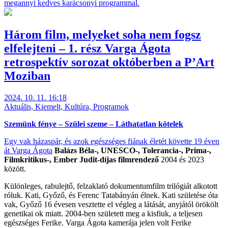
megannyi kedves karácsonyi programmal.
Három film, melyeket soha nem fogsz
elfelejteni – 1. rész Varga Ágota
retrospektív sorozat októberben a P’Art
Moziban
2024. 10. 11. 16:18
Aktuális, Kiemelt, Kultúra, Programok
Szemünk fénye
– Szülei szeme – Láthatatlan kötelek
Egy vak házaspár, és azok egészséges fiának életét követte 19 éven
át
Varga Ágota
Balázs Béla-, UNESCO-, Tolerancia-, Prima-,
Filmkritikus-, Ember Judit-díjas filmrendező
2004 és 2023
között.
Különleges, rabulejtő, felzaklató dokumentumfilm trilógiát alkotott
róluk. Kati, Győző, és Ferenc Tatabányán élnek. Kati születése óta
vak, Győző 16 évesen vesztette el végleg a látását, anyjától örökölt
genetikai ok miatt. 2004-ben született meg a kisfiuk, a teljesen
egészséges Ferike. Varga Ágota kamerája jelen volt Ferike