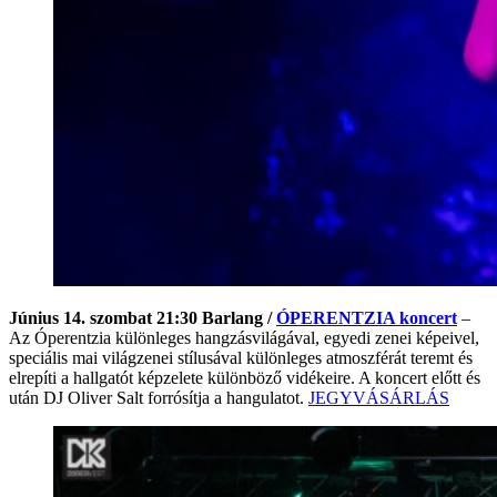
Június 14. szombat 21:30 Barlang /
ÓPERENTZIA koncert
–
Az Óperentzia különleges hangzásvilágával, egyedi zenei képeivel,
speciális mai világzenei stílusával különleges atmoszférát teremt és
elrepíti a hallgatót képzelete különböző vidékeire. A koncert előtt és
után DJ Oliver Salt forrósítja a hangulatot.
JEGYVÁSÁRLÁS