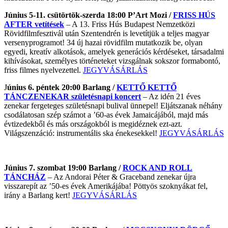
Június 5-11. csütörtök-szerda 18:00 P’Art Mozi /
FRISS HÚS
AFTER vetítések
– A 13. Friss Hús Budapest Nemzetközi
Rövidfilmfesztivál után Szentendrén is levetítjük a teljes magyar
versenyprogramot! 34 új hazai rövidfilm mutatkozik be, olyan
egyedi, kreatív alkotások, amelyek generációs kérdéseket, társadalmi
kihívásokat, személyes történeteket vizsgálnak sokszor formabontó,
friss filmes nyelvezettel.
JEGYVÁSÁRLÁS
J
únius 6. péntek 20:00 Barlang /
KETTŐ KETTŐ
TÁNCZENEKAR születésnapi koncert
– Az idén 21 éves
zenekar fergeteges születésnapi bulival ünnepel! Eljátszanak néhány
csodálatosan szép számot a ’60-as évek Jamaicájából, majd más
évtizedekből és más országokból is megidéznek ezt-azt.
Világszenzáció: instrumentális ska énekesekkel!
JEGYVÁSÁRLÁS
Június 7. szombat 19:00 Barlang /
ROCK AND ROLL
TÁNCHÁZ
– Az Andorai Péter & Graceband zenekar újra
visszarepít az ’50-es évek Amerikájába! Pöttyös szoknyákat fel,
irány a Barlang kert!
JEGYVÁSÁRLÁS