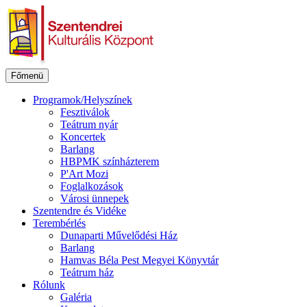
Ugrás
a
tartalomhoz
Főmenü
Programok/Helyszínek
Fesztiválok
Teátrum nyár
Koncertek
Barlang
HBPMK színházterem
P'Art Mozi
Foglalkozások
Városi ünnepek
Szentendre és Vidéke
Terembérlés
Dunaparti Művelődési Ház
Barlang
Hamvas Béla Pest Megyei Könyvtár
Teátrum ház
Rólunk
Galéria